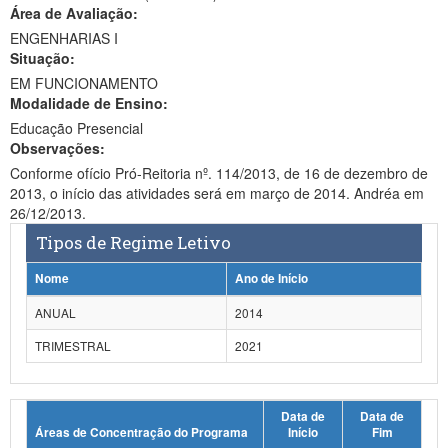
Área de Avaliação:
Ministério da Ciência, Tecnologia, Inovações e Comunicações
ENGENHARIAS I
Situação:
Ministério do Meio Ambiente
EM FUNCIONAMENTO
Modalidade de Ensino:
Ministério do Turismo
Educação Presencial
Ministério do Desenvolvimento Regional
Observações:
Conforme ofício Pró-Reitoria nº. 114/2013, de 16 de dezembro de
Controladoria-Geral da União
2013, o início das atividades será em março de 2014. Andréa em
26/12/2013.
Ministério da Mulher, da Família e dos Direitos Humanos
Tipos de Regime Letivo
Secretaria-Geral
Nome
Ano de Início
Secretaria de Governo
ANUAL
2014
TRIMESTRAL
2021
Gabinete de Segurança Institucional
Advocacia-Geral da União
Data de
Data de
Banco Central do Brasil
Áreas de Concentração do Programa
Início
Fim