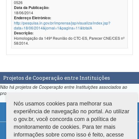
0526
Data da Publicação:
18/06/2014
Endereço Eletrônico:
http://pesquisa.in.gov.br/imprensa/jsp/visualiza/index.jsp?
data=18/06/2014&jornal=1&pagina=11&totalA
Descrição:
Homologação da 149ª Reunião do CTC-ES, Parecer CNE/CES nº
58/2014.
Projetos de Cooperação entre Instituições
Não há projetos de Cooperação entre Instituições associados ao
programa.
Nós usamos cookies para melhorar sua
experiência de navegação no portal. Ao utilizar
o gov.br, você concorda com a política de
monitoramento de cookies. Para ter mais
Compatibilidade
informações sobre como isso é feito, acesse
Versão do sistema: 3.88.9
Copyright 2022 Capes. Todos os direitos reservados.