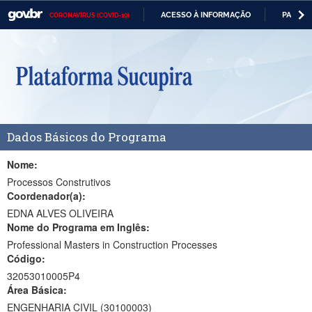
ACESSO À INFORMAÇÃO
PARTICI
CORONAVÍRUS (COVID-19)
Casa Civil
IR
PARA
Ministério da Justiça e Segurança Pública
O
CONTEÚDO
Ministério da Defesa
Ministério das Relações Exteriores
Dados Básicos do Programa
Ministério da Economia
Ministério da Infraestrutura
Nome:
Processos Construtivos
Ministério da Agricultura, Pecuária e Abastecimento
Coordenador(a):
EDNA ALVES OLIVEIRA
Ministério da Educação
Nome do Programa em Inglês:
Professional Masters in Construction Processes
Ministério da Cidadania
Código:
Ministério da Saúde
32053010005P4
Área Básica:
Ministério de Minas e Energia
ENGENHARIA CIVIL (30100003)