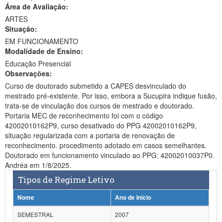
Área de Avaliação:
Ministério da Ciência, Tecnologia, Inovações e Comunicações
ARTES
Situação:
Ministério do Meio Ambiente
EM FUNCIONAMENTO
Modalidade de Ensino:
Ministério do Turismo
Educação Presencial
Ministério do Desenvolvimento Regional
Observações:
Curso de doutorado submetido a CAPES desvinculado do
Controladoria-Geral da União
mestrado pré-existente. Por isso, embora a Sucupira indique fusão,
trata-se de vinculação dos cursos de mestrado e doutorado.
Ministério da Mulher, da Família e dos Direitos Humanos
Portaria MEC de reconhecimento foi com o código
42002010162P9, curso desativado do PPG 42002010162P9,
Secretaria-Geral
situação regularizada com a portaria de renovação de
reconhecimento. procedimento adotado em casos semelhantes.
Secretaria de Governo
Doutorado em funcionamento vinculado ao PPG: 42002010037P0.
Andréa em 1/8/2025.
Gabinete de Segurança Institucional
Tipos de Regime Letivo
Advocacia-Geral da União
Nome
Ano de Início
Banco Central do Brasil
SEMESTRAL
2007