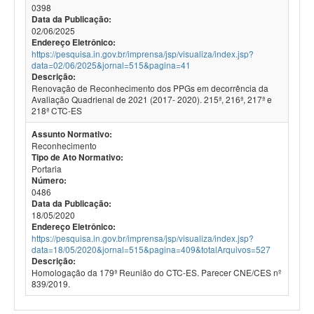
0398
Data da Publicação:
02/06/2025
Endereço Eletrônico:
https://pesquisa.in.gov.br/imprensa/jsp/visualiza/index.jsp?
data=02/06/2025&jornal=515&pagina=41
Descrição:
Renovação de Reconhecimento dos PPGs em decorrência da
Avaliação Quadrienal de 2021 (2017- 2020). 215ª, 216ª, 217ª e
218ª CTC-ES
Assunto Normativo:
Reconhecimento
Tipo de Ato Normativo:
Portaria
Número:
0486
Data da Publicação:
18/05/2020
Endereço Eletrônico:
https://pesquisa.in.gov.br/imprensa/jsp/visualiza/index.jsp?
data=18/05/2020&jornal=515&pagina=409&totalArquivos=527
Descrição:
Homologação da 179ª Reunião do CTC-ES. Parecer CNE/CES nº
839/2019.