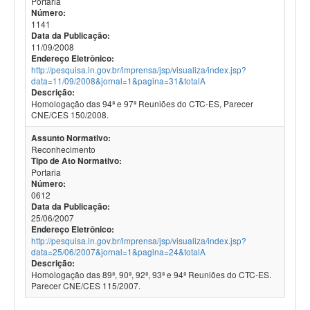
Portaria
Número:
1141
Data da Publicação:
11/09/2008
Endereço Eletrônico:
http://pesquisa.in.gov.br/imprensa/jsp/visualiza/index.jsp?
data=11/09/2008&jornal=1&pagina=31&totalA
Descrição:
Homologação das 94ª e 97ª Reuniões do CTC-ES, Parecer
CNE/CES 150/2008.
Assunto Normativo:
Reconhecimento
Tipo de Ato Normativo:
Portaria
Número:
0612
Data da Publicação:
25/06/2007
Endereço Eletrônico:
http://pesquisa.in.gov.br/imprensa/jsp/visualiza/index.jsp?
data=25/06/2007&jornal=1&pagina=24&totalA
Descrição:
Homologação das 89ª, 90ª, 92ª, 93ª e 94ª Reuniões do CTC-ES.
Parecer CNE/CES 115/2007.