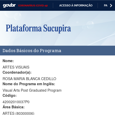
ACESSO À INFORMAÇÃO
PARTICI
CORONAVÍRUS (COVID-19)
Casa Civil
IR
PARA
Ministério da Justiça e Segurança Pública
O
CONTEÚDO
Ministério da Defesa
Ministério das Relações Exteriores
Dados Básicos do Programa
Ministério da Economia
Ministério da Infraestrutura
Nome:
ARTES VISUAIS
Ministério da Agricultura, Pecuária e Abastecimento
Coordenador(a):
ROSA MARIA BLANCA CEDILLO
Ministério da Educação
Nome do Programa em Inglês:
Visual Arts Post Graduated Program
Ministério da Cidadania
Código:
Ministério da Saúde
42002010037P0
Área Básica:
Ministério de Minas e Energia
ARTES (80300006)