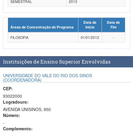
SEMESTRAL
2013
Planalto
Data de
Data de
Áreas de Concentração do Programa
Início
Fim
FILOSOFIA
01/01/2012
-
Instituições de Ensino Superior Envolvidas
UNIVERSIDADE DO VALE DO RIO DOS SINOS
(COORDENADORA)
CEP:
93022000
Logradouro:
AVENIDA UNISINOS, 950
Número:
-
Complemento: