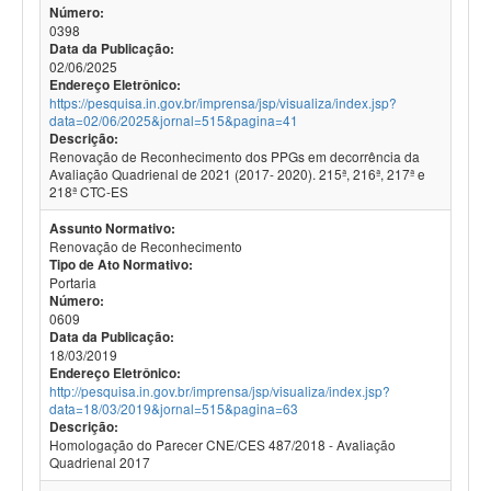
Número:
0398
Data da Publicação:
02/06/2025
Endereço Eletrônico:
https://pesquisa.in.gov.br/imprensa/jsp/visualiza/index.jsp?
data=02/06/2025&jornal=515&pagina=41
Descrição:
Renovação de Reconhecimento dos PPGs em decorrência da
Avaliação Quadrienal de 2021 (2017- 2020). 215ª, 216ª, 217ª e
218ª CTC-ES
Assunto Normativo:
Renovação de Reconhecimento
Tipo de Ato Normativo:
Portaria
Número:
0609
Data da Publicação:
18/03/2019
Endereço Eletrônico:
http://pesquisa.in.gov.br/imprensa/jsp/visualiza/index.jsp?
data=18/03/2019&jornal=515&pagina=63
Descrição:
Homologação do Parecer CNE/CES 487/2018 - Avaliação
Quadrienal 2017