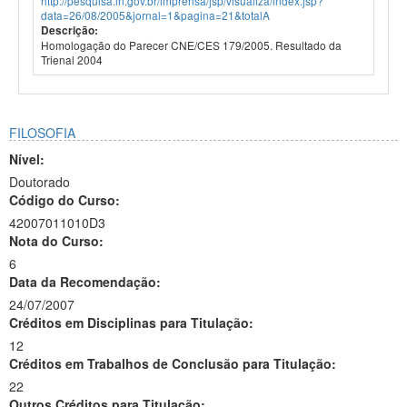
http://pesquisa.in.gov.br/imprensa/jsp/visualiza/index.jsp?
data=26/08/2005&jornal=1&pagina=21&totalA
Descrição:
Homologação do Parecer CNE/CES 179/2005. Resultado da
Trienal 2004
FILOSOFIA
Nível:
Doutorado
Código do Curso:
42007011010D3
Nota do Curso:
6
Data da Recomendação:
24/07/2007
Créditos em Disciplinas para Titulação:
12
Créditos em Trabalhos de Conclusão para Titulação:
22
Outros Créditos para Titulação: