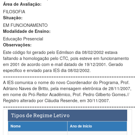
Área de Avaliação:
Ministério da Ciência, Tecnologia, Inovações e Comunicações
FILOSOFIA
Situação:
Ministério do Meio Ambiente
EM FUNCIONAMENTO
Modalidade de Ensino:
Ministério do Turismo
Educação Presencial
Ministério do Desenvolvimento Regional
Observações:
Este código foi gerado pelo Edmilson dia 08/02/2002 estava
Controladoria-Geral da União
faltando a homologação pelo CTC, pois esteve em funcionamento
em 2001 de acordo com e-mail datado de 19/12/2001. Gerado
Ministério da Mulher, da Família e dos Direitos Humanos
especifico e enviado para IES dia 08/02/2002.
======================================================
Secretaria-Geral
A IES comunica o nome do novo Coordenador do Programa, Prof.
Adriano Naves de Britto, pela mensagem eletrônica de 28/11/2007,
Secretaria de Governo
em nome do Pró-Reitor Acadêmico, Prof. Pedro Gilberto Gomes.//
Registro alterado por Cláudia Resende, em 30/11/2007.
Gabinete de Segurança Institucional
======================================================
Tipos de Regime Letivo
Advocacia-Geral da União
Nome
Ano de Início
Banco Central do Brasil