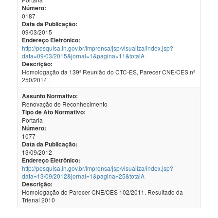
Número:
0187
Data da Publicação:
09/03/2015
Endereço Eletrônico:
http://pesquisa.in.gov.br/imprensa/jsp/visualiza/index.jsp?
data=09/03/2015&jornal=1&pagina=11&totalA
Descrição:
Homologação da 139ª Reunião do CTC-ES, Parecer CNE/CES nº
250/2014.
Assunto Normativo:
Renovação de Reconhecimento
Tipo de Ato Normativo:
Portaria
Número:
1077
Data da Publicação:
13/09/2012
Endereço Eletrônico:
http://pesquisa.in.gov.br/imprensa/jsp/visualiza/index.jsp?
data=13/09/2012&jornal=1&pagina=25&totalA
Descrição:
Homologação do Parecer CNE/CES 102/2011. Resultado da
Trienal 2010