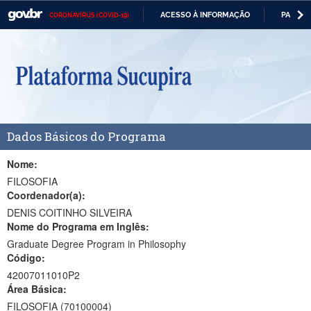
ACESSO À INFORMAÇÃO
PARTICI
CORONAVÍRUS (COVID-19)
Casa Civil
IR
PARA
Ministério da Justiça e Segurança Pública
O
CONTEÚDO
Ministério da Defesa
Ministério das Relações Exteriores
Dados Básicos do Programa
Ministério da Economia
Ministério da Infraestrutura
Nome:
FILOSOFIA
Ministério da Agricultura, Pecuária e Abastecimento
Coordenador(a):
DENIS COITINHO SILVEIRA
Ministério da Educação
Nome do Programa em Inglês:
Graduate Degree Program in Philosophy
Ministério da Cidadania
Código:
Ministério da Saúde
42007011010P2
Área Básica:
Ministério de Minas e Energia
FILOSOFIA (70100004)