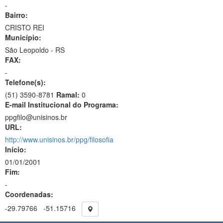
-
Bairro:
CRISTO REI
Município:
São Leopoldo - RS
FAX:
-
Telefone(s):
(51) 3590-8781
Ramal:
0
E-mail Institucional do Programa:
ppgfilo@unisinos.br
URL:
http://www.unisinos.br/ppg/filosofia
Início:
01/01/2001
Fim:
-
Coordenadas:
-29.79766
-51.15716