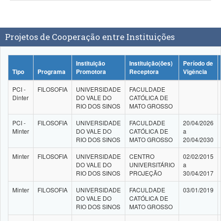
Projetos de Cooperação entre Instituições
Instituição
Instituição(ões)
Período de
Tipo
Programa
Promotora
Receptora
Vigência
PCI -
FILOSOFIA
UNIVERSIDADE
FACULDADE
Dinter
DO VALE DO
CATÓLICA DE
RIO DOS SINOS
MATO GROSSO
PCI -
FILOSOFIA
UNIVERSIDADE
FACULDADE
20/04/2026
Minter
DO VALE DO
CATÓLICA DE
a
RIO DOS SINOS
MATO GROSSO
20/04/2030
Minter
FILOSOFIA
UNIVERSIDADE
CENTRO
02/02/2015
DO VALE DO
UNIVERSITÁRIO
a
RIO DOS SINOS
PROJEÇÃO
30/04/2017
Minter
FILOSOFIA
UNIVERSIDADE
FACULDADE
03/01/2019
DO VALE DO
CATÓLICA DE
RIO DOS SINOS
MATO GROSSO