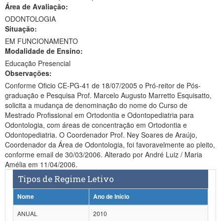
Área de Avaliação:
Ministério da Ciência, Tecnologia, Inovações e Comunicações
ODONTOLOGIA
Situação:
Ministério do Meio Ambiente
EM FUNCIONAMENTO
Modalidade de Ensino:
Ministério do Turismo
Educação Presencial
Ministério do Desenvolvimento Regional
Observações:
Conforme Oficio CE-PG-41 de 18/07/2005 o Pró-reitor de Pós-
Controladoria-Geral da União
graduação e Pesquisa Prof. Marcelo Augusto Marretto Esquisatto,
solicita a mudança de denominação do nome do Curso de
Ministério da Mulher, da Família e dos Direitos Humanos
Mestrado Profissional em Ortodontia e Odontopediatria para
Odontologia, com áreas de concentração em Ortodontia e
Secretaria-Geral
Odontopediatria. O Coordenador Prof. Ney Soares de Araújo,
Coordenador da Área de Odontologia, foi favoravelmente ao pleito,
Secretaria de Governo
conforme email de 30/03/2006. Alterado por André Luiz / Maria
Amélia em 11/04/2006.
Gabinete de Segurança Institucional
Tipos de Regime Letivo
Advocacia-Geral da União
Nome
Ano de Início
Banco Central do Brasil
ANUAL
2010