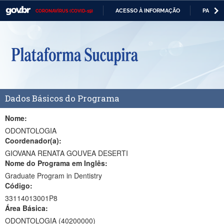
ACESSO À INFORMAÇÃO
PARTICI
CORONAVÍRUS (COVID-19)
Casa Civil
IR
PARA
Ministério da Justiça e Segurança Pública
O
CONTEÚDO
Ministério da Defesa
Ministério das Relações Exteriores
Dados Básicos do Programa
Ministério da Economia
Ministério da Infraestrutura
Nome:
ODONTOLOGIA
Ministério da Agricultura, Pecuária e Abastecimento
Coordenador(a):
GIOVANA RENATA GOUVEA DESERTI
Ministério da Educação
Nome do Programa em Inglês:
Graduate Program in Dentistry
Ministério da Cidadania
Código:
Ministério da Saúde
33114013001P8
Área Básica:
Ministério de Minas e Energia
ODONTOLOGIA (40200000)