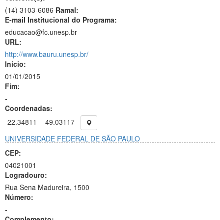
(14) 3103-6086
Ramal:
E-mail Institucional do Programa:
educacao@fc.unesp.br
URL:
http://www.bauru.unesp.br/
Início:
01/01/2015
Fim:
-
Coordenadas:
-22.34811
-49.03117
UNIVERSIDADE FEDERAL DE SÃO PAULO
CEP:
04021001
Logradouro:
Rua Sena Madureira, 1500
Número:
-
Complemento: