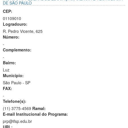
DE SÃO PAULO
CEP:
01109010
Logradouro:
R. Pedro Vicente, 625
Número:
-
Complemento:
-
Bairro:
Luz
Município:
São Paulo - SP
FAX:
-
Telefone(s):
(11) 3775-4569
Ramal:
E-mail Institucional do Programa:
prp@ifsp.edu.br
URL: