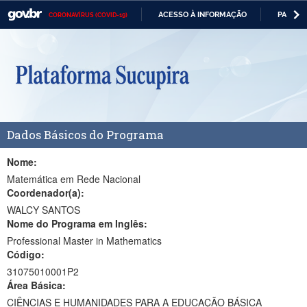
ACESSO À INFORMAÇÃO
PARTICI
CORONAVÍRUS (COVID-19)
Casa Civil
IR
PARA
Ministério da Justiça e Segurança Pública
O
CONTEÚDO
Ministério da Defesa
Ministério das Relações Exteriores
Dados Básicos do Programa
Ministério da Economia
Ministério da Infraestrutura
Nome:
Matemática em Rede Nacional
Ministério da Agricultura, Pecuária e Abastecimento
Coordenador(a):
WALCY SANTOS
Ministério da Educação
Nome do Programa em Inglês:
Professional Master in Mathematics
Ministério da Cidadania
Código:
Ministério da Saúde
31075010001P2
Área Básica:
Ministério de Minas e Energia
CIÊNCIAS E HUMANIDADES PARA A EDUCAÇÃO BÁSICA