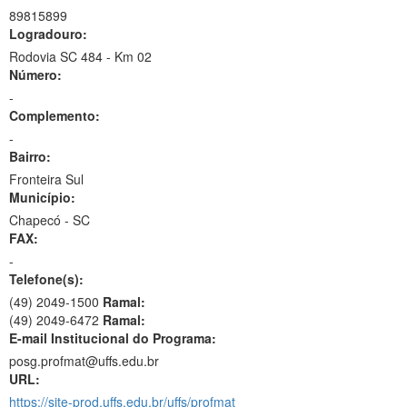
89815899
Logradouro:
Rodovia SC 484 - Km 02
Número:
-
Complemento:
-
Bairro:
Fronteira Sul
Município:
Chapecó - SC
FAX:
-
Telefone(s):
(49) 2049-1500
Ramal:
(49) 2049-6472
Ramal:
E-mail Institucional do Programa:
posg.profmat@uffs.edu.br
URL:
https://site-prod.uffs.edu.br/uffs/profmat