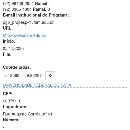
(92) 98436-2951
Ramal:
(92) 3305-4604
Ramal:
0
E-mail Institucional do Programa:
pgp_propesp@ufam.edu.br
URL:
http://www.ufam.edu.br/
Início:
05/11/2025
Fim:
-
Coordenadas:
-3.12568
-59.98287
UNIVERSIDADE FEDERAL DO PARÁ
CEP:
66075110
Logradouro:
Rua Augusto Corrêa, nº 01
Número:
-