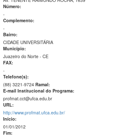
AV. TENENTE RAIMUNDO ROCHA, 1639
Número:
-
Complemento:
-
Bairro:
CIDADE UNIVERSITÁRIA
Município:
Juazeiro do Norte - CE
FAX:
-
Telefone(s):
(88) 3221-9724
Ramal:
E-mail Institucional do Programa:
profmat.cct@ufca.edu.br
URL:
http://www.profmat.ufca.edu.br/
Início:
01/01/2012
Fim: