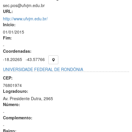
sec.pos@ufvjm.edu.br
URL:
http://www.ufvjm.edu.br/
Início:
01/01/2015
Fim:
-
Coordenadas:
-18.20265
-43.57766
UNIVERSIDADE FEDERAL DE RONDÔNIA
CEP:
76801974
Logradouro:
Av. Presidente Dutra, 2965
Número:
-
Complemento:
-
Bairro: