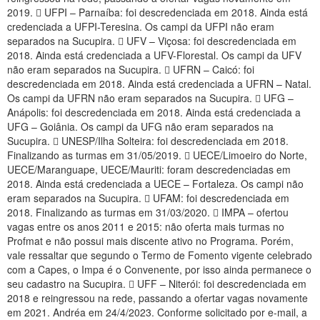
2019.  UFPI – Parnaíba: foi descredenciada em 2018. Ainda está
credenciada a UFPI-Teresina. Os campi da UFPI não eram
separados na Sucupira.  UFV – Viçosa: foi descredenciada em
2018. Ainda está credenciada a UFV-Florestal. Os campi da UFV
não eram separados na Sucupira.  UFRN – Caicó: foi
descredenciada em 2018. Ainda está credenciada a UFRN – Natal.
Os campi da UFRN não eram separados na Sucupira.  UFG –
Anápolis: foi descredenciada em 2018. Ainda está credenciada a
UFG – Goiânia. Os campi da UFG não eram separados na
Sucupira.  UNESP/Ilha Solteira: foi descredenciada em 2018.
Finalizando as turmas em 31/05/2019.  UECE/Limoeiro do Norte,
UECE/Maranguape, UECE/Mauriti: foram descredenciadas em
2018. Ainda está credenciada a UECE – Fortaleza. Os campi não
eram separados na Sucupira.  UFAM: foi descredenciada em
2018. Finalizando as turmas em 31/03/2020.  IMPA – ofertou
vagas entre os anos 2011 e 2015: não oferta mais turmas no
Profmat e não possui mais discente ativo no Programa. Porém,
vale ressaltar que segundo o Termo de Fomento vigente celebrado
com a Capes, o Impa é o Convenente, por isso ainda permanece o
seu cadastro na Sucupira.  UFF – Niterói: foi descredenciada em
2018 e reingressou na rede, passando a ofertar vagas novamente
em 2021. Andréa em 24/4/2023. Conforme solicitado por e-mail, a