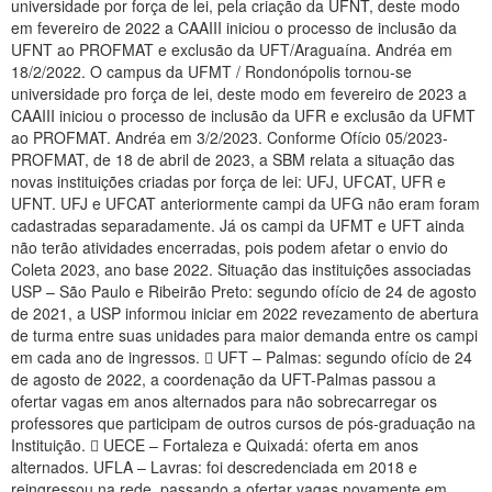
universidade por força de lei, pela criação da UFNT, deste modo
Planalto
em fevereiro de 2022 a CAAIII iniciou o processo de inclusão da
UFNT ao PROFMAT e exclusão da UFT/Araguaína. Andréa em
18/2/2022. O campus da UFMT / Rondonópolis tornou-se
universidade pro força de lei, deste modo em fevereiro de 2023 a
CAAIII iniciou o processo de inclusão da UFR e exclusão da UFMT
ao PROFMAT. Andréa em 3/2/2023. Conforme Ofício 05/2023-
PROFMAT, de 18 de abril de 2023, a SBM relata a situação das
novas instituições criadas por força de lei: UFJ, UFCAT, UFR e
UFNT. UFJ e UFCAT anteriormente campi da UFG não eram foram
cadastradas separadamente. Já os campi da UFMT e UFT ainda
não terão atividades encerradas, pois podem afetar o envio do
Coleta 2023, ano base 2022. Situação das instituições associadas
USP – São Paulo e Ribeirão Preto: segundo ofício de 24 de agosto
de 2021, a USP informou iniciar em 2022 revezamento de abertura
de turma entre suas unidades para maior demanda entre os campi
em cada ano de ingressos.  UFT – Palmas: segundo ofício de 24
de agosto de 2022, a coordenação da UFT-Palmas passou a
ofertar vagas em anos alternados para não sobrecarregar os
professores que participam de outros cursos de pós-graduação na
Instituição.  UECE – Fortaleza e Quixadá: oferta em anos
alternados. UFLA – Lavras: foi descredenciada em 2018 e
reingressou na rede, passando a ofertar vagas novamente em