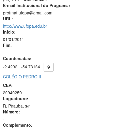
E-mail Institucional do Programa:
profmat.ufopa@gmail.com
URL:
http://www.ufopa.edu.br
Início:
01/01/2011
Fim:
-
Coordenadas:
-2.4292
-54.73164
COLÉGIO PEDRO II
CEP:
20940250
Logradouro:
R. Pirauba, s/n
Número:
-
Complemento: