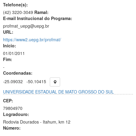
Telefone(s):
(42) 3220-3049
Ramal:
E-mail Institucional do Programa:
profmat_uepg@uepg.br
URL:
https://www2.uepg.br/profmat/
Início:
01/01/2011
Fim:
-
Coordenadas:
-25.09032
-50.10415
UNIVERSIDADE ESTADUAL DE MATO GROSSO DO SUL
CEP:
79804970
Logradouro:
Rodovia Dourados - Itahum, km 12
Número:
-