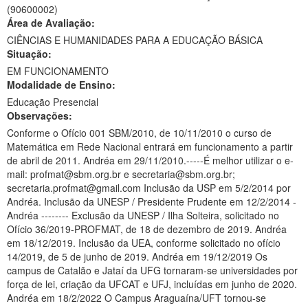
(90600002)
Ministério da Ciência, Tecnologia, Inovações e Comunicações
Área de Avaliação:
CIÊNCIAS E HUMANIDADES PARA A EDUCAÇÃO BÁSICA
Ministério do Meio Ambiente
Situação:
EM FUNCIONAMENTO
Ministério do Turismo
Modalidade de Ensino:
Ministério do Desenvolvimento Regional
Educação Presencial
Observações:
Controladoria-Geral da União
Conforme o Ofício 001 SBM/2010, de 10/11/2010 o curso de
Matemática em Rede Nacional entrará em funcionamento a partir
Ministério da Mulher, da Família e dos Direitos Humanos
de abril de 2011. Andréa em 29/11/2010.-----É melhor utilizar o e-
mail: profmat@sbm.org.br e secretaria@sbm.org.br;
Secretaria-Geral
secretaria.profmat@gmail.com Inclusão da USP em 5/2/2014 por
Andréa. Inclusão da UNESP / Presidente Prudente em 12/2/2014 -
Secretaria de Governo
Andréa -------- Exclusão da UNESP / Ilha Solteira, solicitado no
Ofício 36/2019-PROFMAT, de 18 de dezembro de 2019. Andréa
Gabinete de Segurança Institucional
em 18/12/2019. Inclusão da UEA, conforme solicitado no ofício
14/2019, de 5 de junho de 2019. Andréa em 19/12/2019 Os
Advocacia-Geral da União
campus de Catalão e Jataí da UFG tornaram-se universidades por
força de lei, criação da UFCAT e UFJ, incluídas em junho de 2020.
Banco Central do Brasil
Andréa em 18/2/2022 O Campus Araguaína/UFT tornou-se