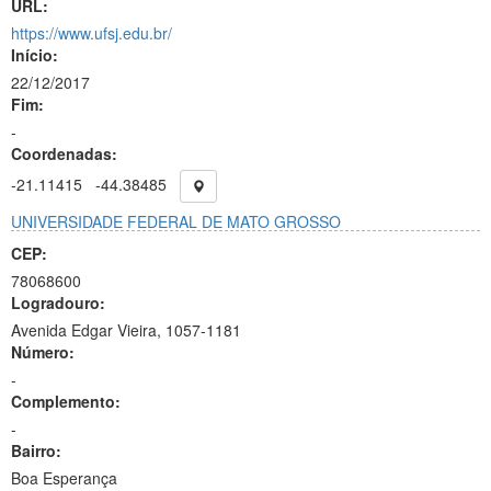
URL:
https://www.ufsj.edu.br/
Início:
22/12/2017
Fim:
-
Coordenadas:
-21.11415
-44.38485
UNIVERSIDADE FEDERAL DE MATO GROSSO
CEP:
78068600
Logradouro:
Avenida Edgar Vieira, 1057-1181
Número:
-
Complemento:
-
Bairro:
Boa Esperança