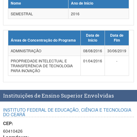
Nome
Ano de Início
Planalto
SEMESTRAL
2016
Data de
Data de
Áreas de Concentração do Programa
Início
Fim
ADMINISTRAÇÃO
08/08/2016
30/06/2019
PROPRIEDADE INTELECTUAL E
01/04/2016
-
TRANSFERÊNCIA DE TECNOLOGIA
PARA INOVAÇÃO
Instituições de Ensino Superior Envolvidas
INSTITUTO FEDERAL DE EDUCAÇÃO, CIÊNCIA E TECNOLOGIA
DO CEARÁ
CEP:
60410426