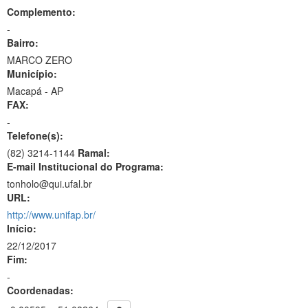
Complemento:
-
Bairro:
MARCO ZERO
Município:
Macapá - AP
FAX:
-
Telefone(s):
(82) 3214-1144
Ramal:
E-mail Institucional do Programa:
tonholo@qui.ufal.br
URL:
http://www.unifap.br/
Início:
22/12/2017
Fim:
-
Coordenadas: