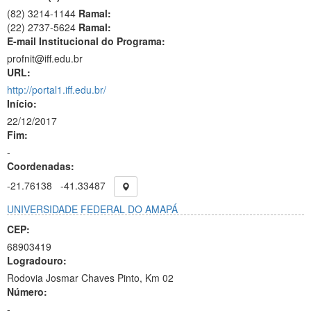
(82) 3214-1144
Ramal:
(22) 2737-5624
Ramal:
E-mail Institucional do Programa:
profnit@iff.edu.br
URL:
http://portal1.iff.edu.br/
Início:
22/12/2017
Fim:
-
Coordenadas:
-21.76138
-41.33487
UNIVERSIDADE FEDERAL DO AMAPÁ
CEP:
68903419
Logradouro:
Rodovia Josmar Chaves Pinto, Km 02
Número:
-