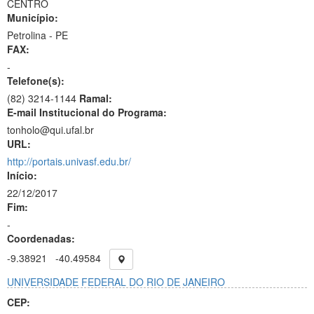
CENTRO
Município:
Petrolina - PE
FAX:
-
Telefone(s):
(82) 3214-1144
Ramal:
E-mail Institucional do Programa:
tonholo@qui.ufal.br
URL:
http://portais.univasf.edu.br/
Início:
22/12/2017
Fim:
-
Coordenadas:
-9.38921
-40.49584
UNIVERSIDADE FEDERAL DO RIO DE JANEIRO
CEP: