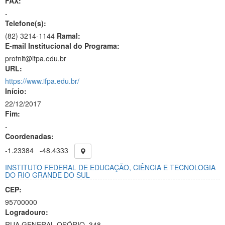
FAX:
-
Telefone(s):
(82) 3214-1144
Ramal:
E-mail Institucional do Programa:
profnit@ifpa.edu.br
URL:
https://www.ifpa.edu.br/
Início:
22/12/2017
Fim:
-
Coordenadas:
-1.23384
-48.4333
INSTITUTO FEDERAL DE EDUCAÇÃO, CIÊNCIA E TECNOLOGIA
DO RIO GRANDE DO SUL
CEP:
95700000
Logradouro:
RUA GENERAL OSÓRIO, 348