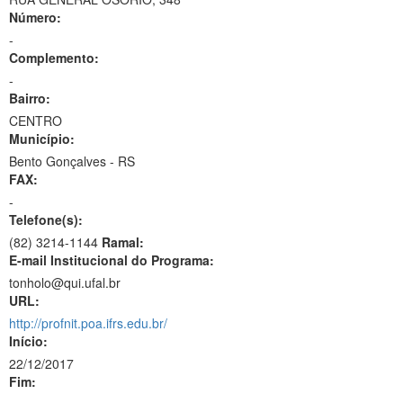
Número:
-
Complemento:
-
Bairro:
CENTRO
Município:
Bento Gonçalves - RS
FAX:
-
Telefone(s):
(82) 3214-1144
Ramal:
E-mail Institucional do Programa:
tonholo@qui.ufal.br
URL:
http://profnit.poa.ifrs.edu.br/
Início:
22/12/2017
Fim: