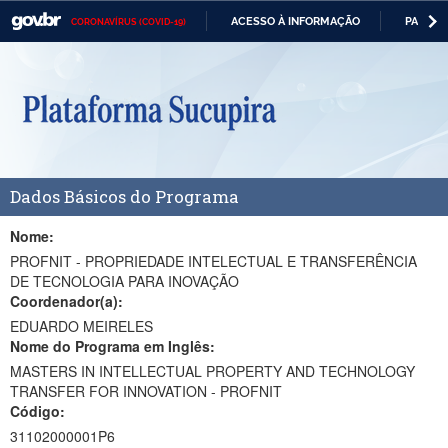
ACESSO À INFORMAÇÃO
PARTICI
CORONAVÍRUS (COVID-19)
Casa Civil
IR
PARA
Ministério da Justiça e Segurança Pública
O
CONTEÚDO
Ministério da Defesa
Ministério das Relações Exteriores
Dados Básicos do Programa
Ministério da Economia
Ministério da Infraestrutura
Nome:
PROFNIT - PROPRIEDADE INTELECTUAL E TRANSFERÊNCIA
Ministério da Agricultura, Pecuária e Abastecimento
DE TECNOLOGIA PARA INOVAÇÃO
Coordenador(a):
Ministério da Educação
EDUARDO MEIRELES
Nome do Programa em Inglês:
Ministério da Cidadania
MASTERS IN INTELLECTUAL PROPERTY AND TECHNOLOGY
TRANSFER FOR INNOVATION - PROFNIT
Ministério da Saúde
Código:
Ministério de Minas e Energia
31102000001P6