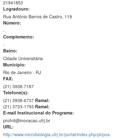
21941853
Logradouro:
Rua Antônio Barros de Castro, 119
Número:
-
Complemento:
-
Bairro:
Cidade Universitária
Município:
Rio de Janeiro - RJ
FAX:
(21)
3938-7187
Telefone(s):
(21) 3938-6737
Ramal:
(21) 3733-1793
Ramal:
E-mail Institucional do Programa:
profnit@inovacao.ufrj.br
URL:
http://www.microbiologia.ufrj.br/portal/index.php/pt/pos-