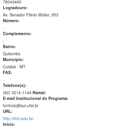
78043400
Logradouro:
Av. Senador Filinto Müller, 953
Número:
-
Complemento:
-
Bairro:
Quilombo
Município:
Cuiabá - MT
FAX:
-
Telefone(s):
(82) 3214-1144
Ramal:
E-mail Institucional do Programa:
tonholo@qui.ufal.br
URL:
http://ifmt.edu.br/
Início: