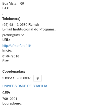
Boa Vista - RR
FAX:
-
Telefone(s):
(95) 98113-0580
Ramal:
E-mail Institucional do Programa:
profnit@ufrr.br
URL:
http://ufrr.br/profnit/
Início:
01/04/2016
Fim:
-
Coordenadas:
2.83511
-60.6897
UNIVERSIDADE DE BRASÍLIA
CEP:
70910901
Logradouro: