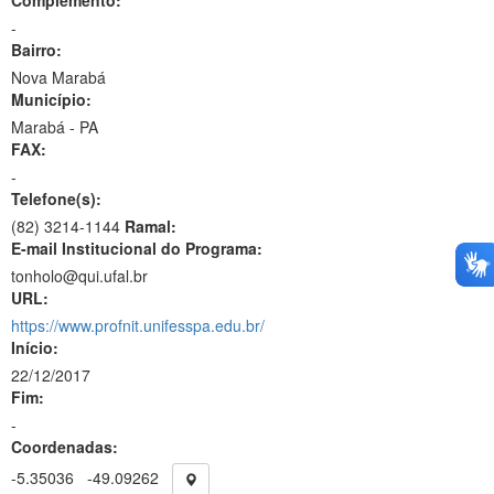
Complemento:
-
Bairro:
Nova Marabá
Município:
Marabá - PA
FAX:
-
Telefone(s):
(82) 3214-1144
Ramal:
E-mail Institucional do Programa:
tonholo@qui.ufal.br
URL:
https://www.profnit.unifesspa.edu.br/
Início:
22/12/2017
Fim:
-
Coordenadas:
-5.35036
-49.09262