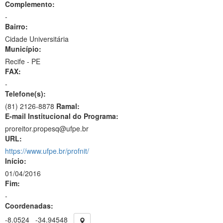
Complemento:
-
Bairro:
Cidade Universitária
Município:
Recife - PE
FAX:
-
Telefone(s):
(81) 2126-8878
Ramal:
E-mail Institucional do Programa:
proreitor.propesq@ufpe.br
URL:
https://www.ufpe.br/profnit/
Início:
01/04/2016
Fim:
-
Coordenadas:
-8.0524
-34.94548