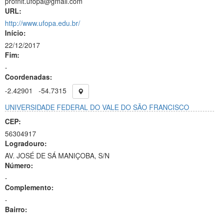
profnit.ufopa@gmail.com
URL:
http://www.ufopa.edu.br/
Início:
22/12/2017
Fim:
-
Coordenadas:
-2.42901
-54.7315
UNIVERSIDADE FEDERAL DO VALE DO SÃO FRANCISCO
CEP:
56304917
Logradouro:
AV. JOSÉ DE SÁ MANIÇOBA, S/N
Número:
-
Complemento:
-
Bairro: