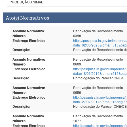
PRODUÇÃO ANIMAL
Ato(s) Normativos
Renovação de Reconhecimento
Assunto Normativo:
0398
Número:
https://pesquisa.in.gov.br/imprensa
Endereço Eletrônico:
data=02/06/2025&jornal=515&pag
Renovação de Reconhecimento dos
Descrição:
Renovação de Reconhecimento
Assunto Normativo:
0609
Número:
http://pesquisa.in.gov.br/imprensa/
Endereço Eletrônico:
data=18/03/2019&jornal=515&pag
Homologação do Parecer CNE/CES
Descrição:
Renovação de Reconhecimento
Assunto Normativo:
0656
Número:
http://pesquisa.in.gov.br/imprensa/
Endereço Eletrônico:
data=27/07/2017&jornal=1&pagin
Homologação do Parecer CNE/CES 
Descrição:
Renovação de Reconhecimento
Assunto Normativo:
1077
Número:
http://pesquisa.in.gov.br/imprensa/
Endereço Eletrônico: