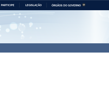
PARTICIPE
LEGISLAÇÃO
ÓRGÃOS DO GOVERNO
stério da Economia
Ministério da Infraestrutura
stério de Minas e Energia
Ministério da Ciência,
Tecnologia, Inovações e
Comunicações
tério da Mulher, da Família
Secretaria-Geral
s Direitos Humanos
lto