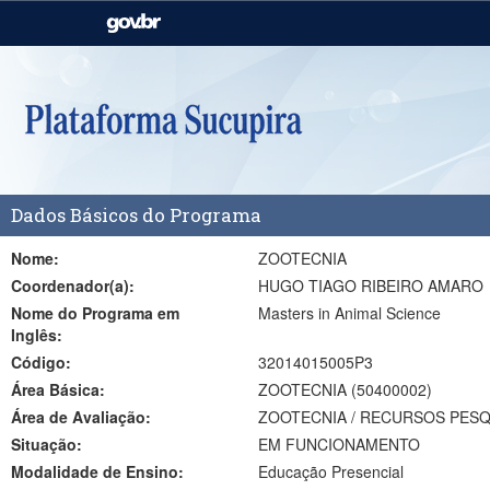
Casa Civil
Ministério da Justiça e
Segurança Pública
Ministério da Agricultura,
Ministério da Educação
Pecuária e Abastecimento
Ministério do Meio Ambiente
Ministério do Turismo
Dados Básicos do Programa
Secretaria de Governo
Gabinete de Segurança
Institucional
Nome:
ZOOTECNIA
Coordenador(a):
HUGO TIAGO RIBEIRO AMARO
Nome do Programa em
Masters in Animal Science
Inglês:
Código:
32014015005P3
Área Básica:
ZOOTECNIA (50400002)
Área de Avaliação:
ZOOTECNIA / RECURSOS PES
Situação:
EM FUNCIONAMENTO
Modalidade de Ensino:
Educação Presencial