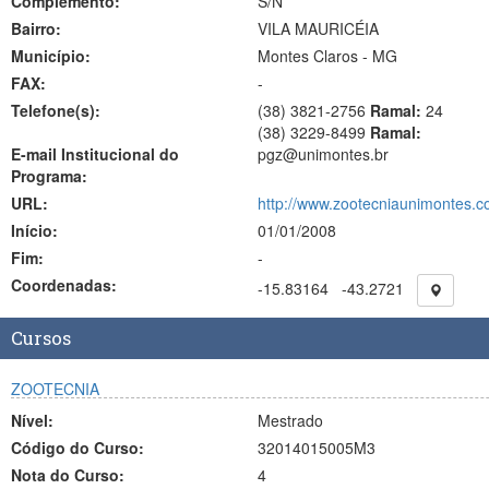
Complemento:
S/N
Bairro:
VILA MAURICÉIA
Município:
Montes Claros - MG
FAX:
-
Telefone(s):
(38) 3821-2756
Ramal:
24
(38) 3229-8499
Ramal:
E-mail Institucional do
pgz@unimontes.br
Programa:
URL:
http://www.zootecniaunimontes.c
Início:
01/01/2008
Fim:
-
Coordenadas:
-15.83164
-43.2721
Cursos
ZOOTECNIA
Nível:
Mestrado
Código do Curso:
32014015005M3
Nota do Curso:
4