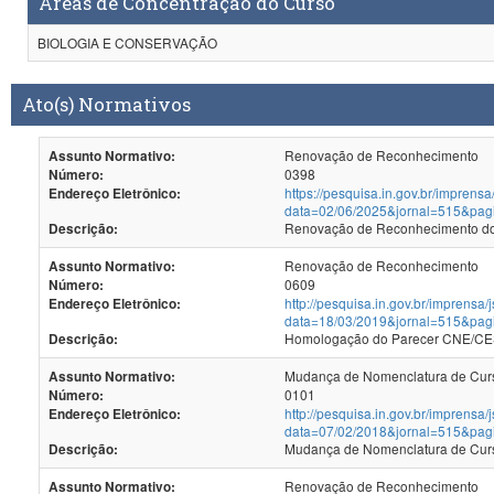
Áreas de Concentração do Curso
BIOLOGIA E CONSERVAÇÃO
Ato(s) Normativos
Renovação de Reconhecimento
Assunto Normativo:
0398
Número:
https://pesquisa.in.gov.br/imprensa
Endereço Eletrônico:
data=02/06/2025&jornal=515&pag
Renovação de Reconhecimento dos
Descrição:
Renovação de Reconhecimento
Assunto Normativo:
0609
Número:
http://pesquisa.in.gov.br/imprensa/
Endereço Eletrônico:
data=18/03/2019&jornal=515&pag
Homologação do Parecer CNE/CES
Descrição:
Mudança de Nomenclatura de Cur
Assunto Normativo:
0101
Número:
http://pesquisa.in.gov.br/imprensa/
Endereço Eletrônico:
data=07/02/2018&jornal=515&pag
Mudança de Nomenclatura de Cur
Descrição:
Renovação de Reconhecimento
Assunto Normativo: