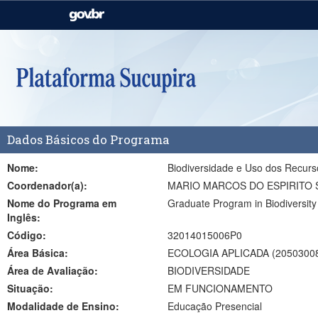
Casa Civil
Ministério da Justiça e
Segurança Pública
Ministério da Agricultura,
Ministério da Educação
Pecuária e Abastecimento
Ministério do Meio Ambiente
Ministério do Turismo
Dados Básicos do Programa
Secretaria de Governo
Gabinete de Segurança
Institucional
Nome:
Biodiversidade e Uso dos Recurs
Coordenador(a):
MARIO MARCOS DO ESPIRITO
Nome do Programa em
Graduate Program in Biodiversit
Inglês:
Código:
32014015006P0
Área Básica:
ECOLOGIA APLICADA (2050300
Área de Avaliação:
BIODIVERSIDADE
Situação:
EM FUNCIONAMENTO
Modalidade de Ensino:
Educação Presencial