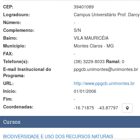
CEP:
39401089
Logradouro:
Campus Universitário Prof. Darcy 
Número:
-
Complemento:
S/N
Bairro:
VILA MAURICÉIA
Município:
Montes Claros - MG
FAX:
-
Telefone(s):
(38) 3229-8033
Ramal:
0
E-mail Institucional do
ppgcb.unimontes@unimontes.br
Programa:
URL:
http://www.ppgcb.unimontes.br
Início:
01/01/2006
Fim:
-
Coordenadas:
-16.71875
-43.87797
Cursos
BIODIVERSIDADE E USO DOS RECURSOS NATURAIS