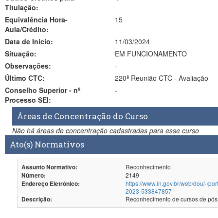
Titulação:
Equivalência Hora-
15
Aula/Crédito:
Data de Início:
11/03/2024
Situação:
EM FUNCIONAMENTO
Observações:
-
Último CTC:
220ª Reunião CTC - Avaliação
Conselho Superior - nº
-
Processo SEI:
Áreas de Concentração do Curso
Não há áreas de concentração cadastradas para esse curso
Ato(s) Normativos
Reconhecimento
Assunto Normativo:
2149
Número:
https://www.in.gov.br/web/dou/-/p
Endereço Eletrônico:
2023-533847857
Descrição: