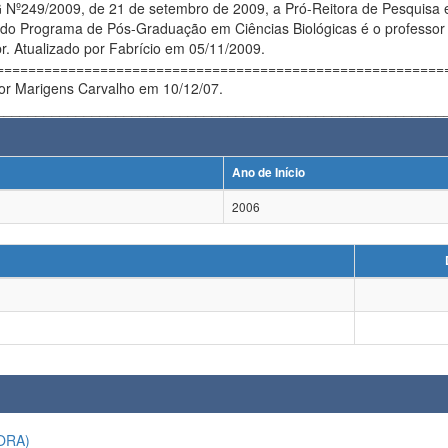
º249/2009, de 21 de setembro de 2009, a Pró-Reitora de Pesquisa 
do Programa de Pós-Graduação em Ciências Biológicas é o professor 
r. Atualizado por Fabrício em 05/11/2009.
========================================================= De 
por Marigens Carvalho em 10/12/07.
________________________________________________________
Ano de Início
2006
ORA)