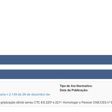
Tipo de Ato Normativo:
Data da Publicação:
ortaria-n-2.149-de-26-de-dezembro-de-
Reconhecimento de cursos de pós-graduação stricto sensu CTC-ES 220ª e 221ª. Homologar o Pare