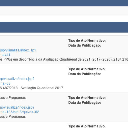
Tipo de Ato Normativo:
Data da Publicação:
/jsp/visualiza/index.jsp?
ina=41
 PPGs em decorrência da Avaliação Quadrienal de 2021 (2017- 2020). 215ª, 216
Tipo de Ato Normativo:
Data da Publicação:
jsp/visualiza/index.jsp?
ina=63
 487/2018 - Avaliação Quadrienal 2017
sos e Programas
Tipo de Ato Normativo:
Data da Publicação:
jsp/visualiza/index.jsp?
ina=18&totalArquivos=62
sos e Programas
Tipo de Ato Normativo: