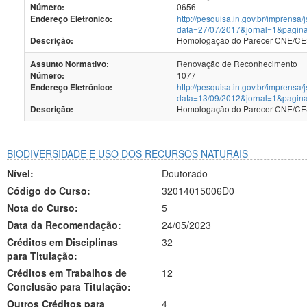
0656
Número:
http://pesquisa.in.gov.br/imprensa/
Endereço Eletrônico:
data=27/07/2017&jornal=1&pagin
Homologação do Parecer CNE/CES 
Descrição:
Renovação de Reconhecimento
Assunto Normativo:
1077
Número:
http://pesquisa.in.gov.br/imprensa/
Endereço Eletrônico:
data=13/09/2012&jornal=1&pagin
Homologação do Parecer CNE/CES 
Descrição:
BIODIVERSIDADE E USO DOS RECURSOS NATURAIS
Nível:
Doutorado
Código do Curso:
32014015006D0
Nota do Curso:
5
Data da Recomendação:
24/05/2023
Créditos em Disciplinas
32
para Titulação:
Créditos em Trabalhos de
12
Conclusão para Titulação:
Outros Créditos para
4