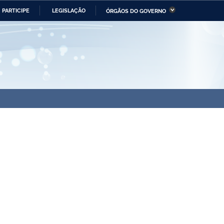
PARTICIPE
LEGISLAÇÃO
ÓRGÃOS DO GOVERNO
stério da Economia
Ministério da Infraestrutura
stério de Minas e Energia
Ministério da Ciência,
Tecnologia, Inovações e
Comunicações
tério da Mulher, da Família
Secretaria-Geral
s Direitos Humanos
lto