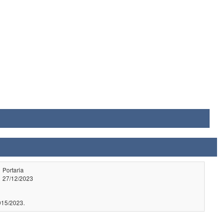
Portaria
27/12/2023
cer CNE/CES nº 915/2023.