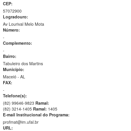
CEP:
57072900
Logradouro:
Av Lourival Melo Mota
Número:
-
Complemento:
-
Bairro:
Tabuleiro dos Martins
Município:
Maceió - AL
FAX:
-
Telefone(s):
(82) 99646-9823
Ramal:
(82) 3214-1405
Ramal:
1405
E-mail Institucional do Programa:
profmat@im.ufal.br
URL: