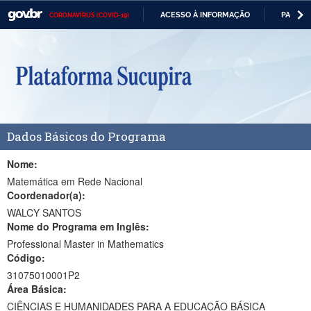
ACESSO À INFORMAÇÃO
PARTICI
CORONAVÍRUS (COVID-19)
Casa Civil
IR
PARA
Ministério da Justiça e Segurança Pública
O
CONTEÚDO
Ministério da Defesa
Ministério das Relações Exteriores
Dados Básicos do Programa
Ministério da Economia
Ministério da Infraestrutura
Nome:
Matemática em Rede Nacional
Ministério da Agricultura, Pecuária e Abastecimento
Coordenador(a):
WALCY SANTOS
Ministério da Educação
Nome do Programa em Inglês:
Professional Master in Mathematics
Ministério da Cidadania
Código:
Ministério da Saúde
31075010001P2
Área Básica:
Ministério de Minas e Energia
CIÊNCIAS E HUMANIDADES PARA A EDUCAÇÃO BÁSICA