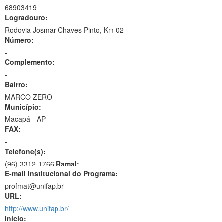
68903419
Logradouro:
Rodovia Josmar Chaves Pinto, Km 02
Número:
-
Complemento:
-
Bairro:
MARCO ZERO
Município:
Macapá - AP
FAX:
-
Telefone(s):
(96) 3312-1766
Ramal:
E-mail Institucional do Programa:
profmat@unifap.br
URL:
http://www.unifap.br/
Início: