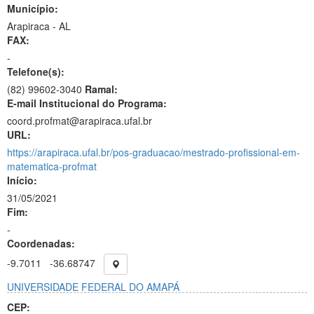
Município:
Arapiraca - AL
FAX:
-
Telefone(s):
(82) 99602-3040
Ramal:
E-mail Institucional do Programa:
coord.profmat@arapiraca.ufal.br
URL:
https://arapiraca.ufal.br/pos-graduacao/mestrado-profissional-em-
matematica-profmat
Início:
31/05/2021
Fim:
-
Coordenadas:
-9.7011
-36.68747
UNIVERSIDADE FEDERAL DO AMAPÁ
CEP: