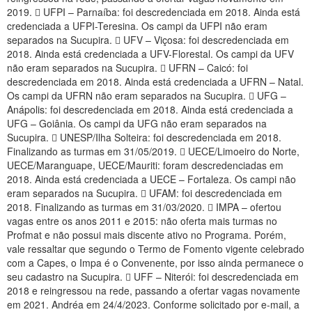
2019.  UFPI – Parnaíba: foi descredenciada em 2018. Ainda está
credenciada a UFPI-Teresina. Os campi da UFPI não eram
separados na Sucupira.  UFV – Viçosa: foi descredenciada em
2018. Ainda está credenciada a UFV-Florestal. Os campi da UFV
não eram separados na Sucupira.  UFRN – Caicó: foi
descredenciada em 2018. Ainda está credenciada a UFRN – Natal.
Os campi da UFRN não eram separados na Sucupira.  UFG –
Anápolis: foi descredenciada em 2018. Ainda está credenciada a
UFG – Goiânia. Os campi da UFG não eram separados na
Sucupira.  UNESP/Ilha Solteira: foi descredenciada em 2018.
Finalizando as turmas em 31/05/2019.  UECE/Limoeiro do Norte,
UECE/Maranguape, UECE/Mauriti: foram descredenciadas em
2018. Ainda está credenciada a UECE – Fortaleza. Os campi não
eram separados na Sucupira.  UFAM: foi descredenciada em
2018. Finalizando as turmas em 31/03/2020.  IMPA – ofertou
vagas entre os anos 2011 e 2015: não oferta mais turmas no
Profmat e não possui mais discente ativo no Programa. Porém,
vale ressaltar que segundo o Termo de Fomento vigente celebrado
com a Capes, o Impa é o Convenente, por isso ainda permanece o
seu cadastro na Sucupira.  UFF – Niterói: foi descredenciada em
2018 e reingressou na rede, passando a ofertar vagas novamente
em 2021. Andréa em 24/4/2023. Conforme solicitado por e-mail, a