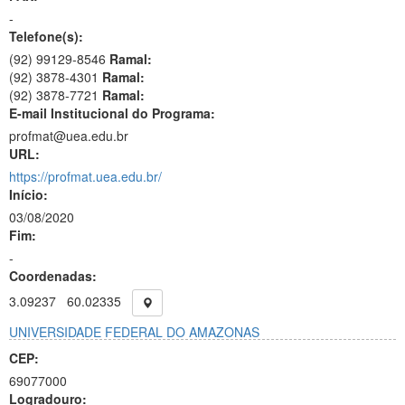
-
Telefone(s):
(92) 99129-8546
Ramal:
(92) 3878-4301
Ramal:
(92) 3878-7721
Ramal:
E-mail Institucional do Programa:
profmat@uea.edu.br
URL:
https://profmat.uea.edu.br/
Início:
03/08/2020
Fim:
-
Coordenadas:
3.09237
60.02335
UNIVERSIDADE FEDERAL DO AMAZONAS
CEP:
69077000
Logradouro: