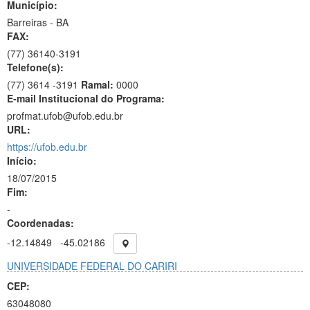
Município:
Barreiras - BA
FAX:
(77)
36140-3191
Telefone(s):
(77) 3614 -3191
Ramal:
0000
E-mail Institucional do Programa:
profmat.ufob@ufob.edu.br
URL:
https://ufob.edu.br
Início:
18/07/2015
Fim:
-
Coordenadas:
-12.14849
-45.02186
UNIVERSIDADE FEDERAL DO CARIRI
CEP:
63048080