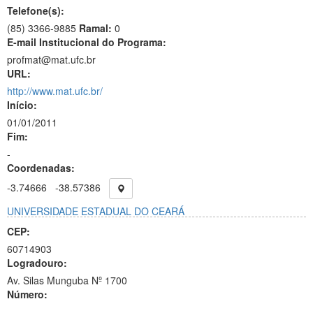
Telefone(s):
(85) 3366-9885
Ramal:
0
E-mail Institucional do Programa:
profmat@mat.ufc.br
URL:
http://www.mat.ufc.br/
Início:
01/01/2011
Fim:
-
Coordenadas:
-3.74666
-38.57386
UNIVERSIDADE ESTADUAL DO CEARÁ
CEP:
60714903
Logradouro:
Av. Silas Munguba Nº 1700
Número:
-