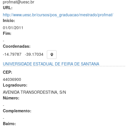
profmat@uesc.br
URL:
http://www.uesc.br/cursos/pos_graduacao/mestrado/profmat/
Início:
01/01/2011
Fim:
-
Coordenadas:
-14.79787
-39.17034
UNIVERSIDADE ESTADUAL DE FEIRA DE SANTANA
CEP:
44036900
Logradouro:
AVENIDA TRANSORDESTINA, S/N
Número:
-
Complemento:
-
Bairro: