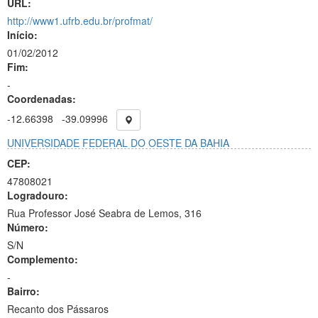
URL:
http://www1.ufrb.edu.br/profmat/
Início:
01/02/2012
Fim:
-
Coordenadas:
-12.66398
-39.09996
UNIVERSIDADE FEDERAL DO OESTE DA BAHIA
CEP:
47808021
Logradouro:
Rua Professor José Seabra de Lemos, 316
Número:
S/N
Complemento:
-
Bairro:
Recanto dos Pássaros