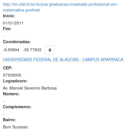
http://im.ufal.br/pt-br/pos-graduacao/mestrado-profissional-em-
matematica-profmat
Início:
01/01/2011
Fim:
-
Coordenadas:
-9.55894
-35.77833
UNIVERSIDADE FEDERAL DE ALAGOAS - CAMPUS ARAPIRACA
CEP:
57309005
Logradouro:
Av. Manoel Severino Barbosa
Número:
-
Complemento:
-
Bairro:
Bom Sucesso