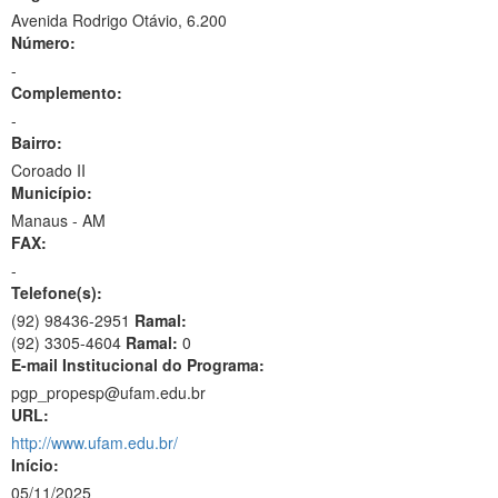
Avenida Rodrigo Otávio, 6.200
Número:
-
Complemento:
-
Bairro:
Coroado II
Município:
Manaus - AM
FAX:
-
Telefone(s):
(92) 98436-2951
Ramal:
(92) 3305-4604
Ramal:
0
E-mail Institucional do Programa:
pgp_propesp@ufam.edu.br
URL:
http://www.ufam.edu.br/
Início:
05/11/2025