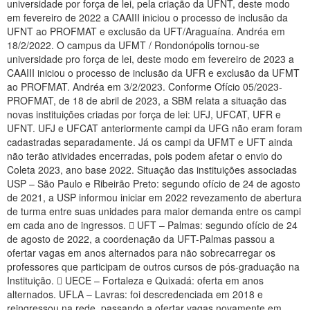
universidade por força de lei, pela criação da UFNT, deste modo
Planalto
em fevereiro de 2022 a CAAIII iniciou o processo de inclusão da
UFNT ao PROFMAT e exclusão da UFT/Araguaína. Andréa em
18/2/2022. O campus da UFMT / Rondonópolis tornou-se
universidade pro força de lei, deste modo em fevereiro de 2023 a
CAAIII iniciou o processo de inclusão da UFR e exclusão da UFMT
ao PROFMAT. Andréa em 3/2/2023. Conforme Ofício 05/2023-
PROFMAT, de 18 de abril de 2023, a SBM relata a situação das
novas instituições criadas por força de lei: UFJ, UFCAT, UFR e
UFNT. UFJ e UFCAT anteriormente campi da UFG não eram foram
cadastradas separadamente. Já os campi da UFMT e UFT ainda
não terão atividades encerradas, pois podem afetar o envio do
Coleta 2023, ano base 2022. Situação das instituições associadas
USP – São Paulo e Ribeirão Preto: segundo ofício de 24 de agosto
de 2021, a USP informou iniciar em 2022 revezamento de abertura
de turma entre suas unidades para maior demanda entre os campi
em cada ano de ingressos.  UFT – Palmas: segundo ofício de 24
de agosto de 2022, a coordenação da UFT-Palmas passou a
ofertar vagas em anos alternados para não sobrecarregar os
professores que participam de outros cursos de pós-graduação na
Instituição.  UECE – Fortaleza e Quixadá: oferta em anos
alternados. UFLA – Lavras: foi descredenciada em 2018 e
reingressou na rede, passando a ofertar vagas novamente em