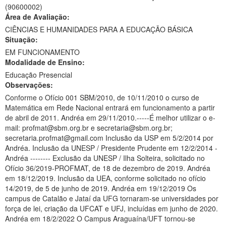
(90600002)
Ministério da Ciência, Tecnologia, Inovações e Comunicações
Área de Avaliação:
CIÊNCIAS E HUMANIDADES PARA A EDUCAÇÃO BÁSICA
Ministério do Meio Ambiente
Situação:
EM FUNCIONAMENTO
Ministério do Turismo
Modalidade de Ensino:
Ministério do Desenvolvimento Regional
Educação Presencial
Observações:
Controladoria-Geral da União
Conforme o Ofício 001 SBM/2010, de 10/11/2010 o curso de
Matemática em Rede Nacional entrará em funcionamento a partir
Ministério da Mulher, da Família e dos Direitos Humanos
de abril de 2011. Andréa em 29/11/2010.-----É melhor utilizar o e-
mail: profmat@sbm.org.br e secretaria@sbm.org.br;
Secretaria-Geral
secretaria.profmat@gmail.com Inclusão da USP em 5/2/2014 por
Andréa. Inclusão da UNESP / Presidente Prudente em 12/2/2014 -
Secretaria de Governo
Andréa -------- Exclusão da UNESP / Ilha Solteira, solicitado no
Ofício 36/2019-PROFMAT, de 18 de dezembro de 2019. Andréa
Gabinete de Segurança Institucional
em 18/12/2019. Inclusão da UEA, conforme solicitado no ofício
14/2019, de 5 de junho de 2019. Andréa em 19/12/2019 Os
Advocacia-Geral da União
campus de Catalão e Jataí da UFG tornaram-se universidades por
força de lei, criação da UFCAT e UFJ, incluídas em junho de 2020.
Banco Central do Brasil
Andréa em 18/2/2022 O Campus Araguaína/UFT tornou-se