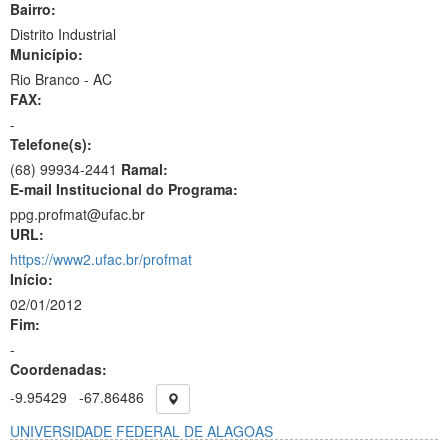
Bairro:
Distrito Industrial
Município:
Rio Branco - AC
FAX:
-
Telefone(s):
(68) 99934-2441
Ramal:
E-mail Institucional do Programa:
ppg.profmat@ufac.br
URL:
https://www2.ufac.br/profmat
Início:
02/01/2012
Fim:
-
Coordenadas:
-9.95429
-67.86486
UNIVERSIDADE FEDERAL DE ALAGOAS