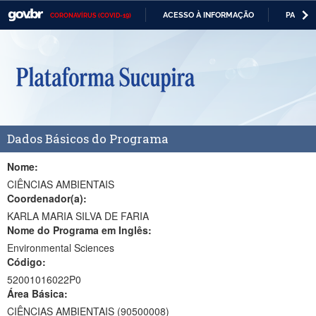
ACESSO À INFORMAÇÃO
PARTICI
CORONAVÍRUS (COVID-19)
Casa Civil
IR
PARA
Ministério da Justiça e Segurança Pública
O
CONTEÚDO
Ministério da Defesa
Ministério das Relações Exteriores
Dados Básicos do Programa
Ministério da Economia
Ministério da Infraestrutura
Nome:
CIÊNCIAS AMBIENTAIS
Ministério da Agricultura, Pecuária e Abastecimento
Coordenador(a):
KARLA MARIA SILVA DE FARIA
Ministério da Educação
Nome do Programa em Inglês:
Environmental Sciences
Ministério da Cidadania
Código:
Ministério da Saúde
52001016022P0
Área Básica:
Ministério de Minas e Energia
CIÊNCIAS AMBIENTAIS (90500008)