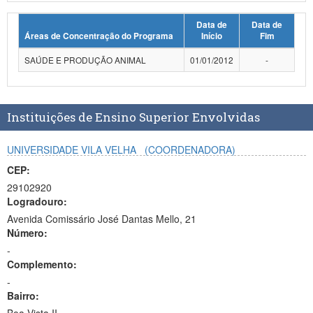
Planalto
Data de
Data de
Áreas de Concentração do Programa
Início
Fim
SAÚDE E PRODUÇÃO ANIMAL
01/01/2012
-
Instituições de Ensino Superior Envolvidas
UNIVERSIDADE VILA VELHA
(COORDENADORA)
CEP:
29102920
Logradouro:
Avenida Comissário José Dantas Mello, 21
Número:
-
Complemento:
-
Bairro: