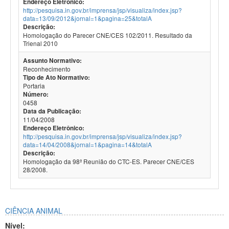
Endereço Eletrônico:
http://pesquisa.in.gov.br/imprensa/jsp/visualiza/index.jsp?
data=13/09/2012&jornal=1&pagina=25&totalA
Descrição:
Homologação do Parecer CNE/CES 102/2011. Resultado da
Trienal 2010
Assunto Normativo:
Reconhecimento
Tipo de Ato Normativo:
Portaria
Número:
0458
Data da Publicação:
11/04/2008
Endereço Eletrônico:
http://pesquisa.in.gov.br/imprensa/jsp/visualiza/index.jsp?
data=14/04/2008&jornal=1&pagina=14&totalA
Descrição:
Homologação da 98ª Reunião do CTC-ES. Parecer CNE/CES
28/2008.
CIÊNCIA ANIMAL
Nível: