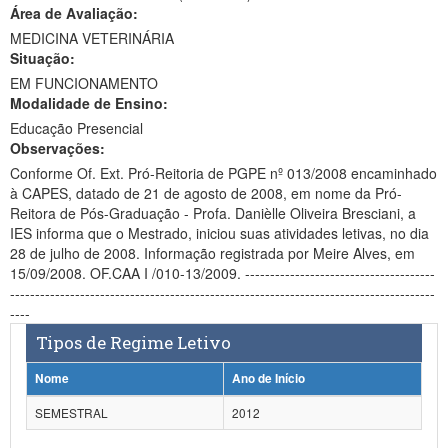
Área de Avaliação:
Ministério da Ciência, Tecnologia, Inovações e Comunicações
MEDICINA VETERINÁRIA
Situação:
Ministério do Meio Ambiente
EM FUNCIONAMENTO
Modalidade de Ensino:
Ministério do Turismo
Educação Presencial
Ministério do Desenvolvimento Regional
Observações:
Conforme Of. Ext. Pró-Reitoria de PGPE nº 013/2008 encaminhado
Controladoria-Geral da União
à CAPES, datado de 21 de agosto de 2008, em nome da Pró-
Reitora de Pós-Graduação - Profa. Danièlle Oliveira Bresciani, a
Ministério da Mulher, da Família e dos Direitos Humanos
IES informa que o Mestrado, iniciou suas atividades letivas, no dia
28 de julho de 2008. Informação registrada por Meire Alves, em
Secretaria-Geral
15/09/2008. OF.CAA I /010-13/2009. --------------------------------------
-------------------------------------------------------------------------------------
Secretaria de Governo
----
Tipos de Regime Letivo
Gabinete de Segurança Institucional
Nome
Ano de Início
Advocacia-Geral da União
SEMESTRAL
2012
Banco Central do Brasil