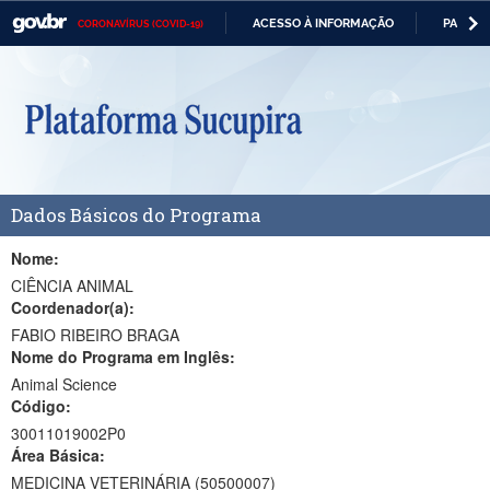
ACESSO À INFORMAÇÃO
PARTICI
CORONAVÍRUS (COVID-19)
Casa Civil
IR
PARA
Ministério da Justiça e Segurança Pública
O
CONTEÚDO
Ministério da Defesa
Ministério das Relações Exteriores
Dados Básicos do Programa
Ministério da Economia
Ministério da Infraestrutura
Nome:
CIÊNCIA ANIMAL
Ministério da Agricultura, Pecuária e Abastecimento
Coordenador(a):
FABIO RIBEIRO BRAGA
Ministério da Educação
Nome do Programa em Inglês:
Animal Science
Ministério da Cidadania
Código:
Ministério da Saúde
30011019002P0
Área Básica:
Ministério de Minas e Energia
MEDICINA VETERINÁRIA (50500007)