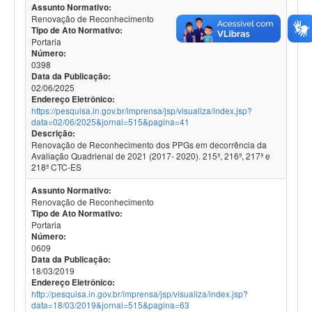
Assunto Normativo:
Renovação de Reconhecimento
Tipo de Ato Normativo:
Portaria
Número:
0398
Data da Publicação:
02/06/2025
Endereço Eletrônico:
https://pesquisa.in.gov.br/imprensa/jsp/visualiza/index.jsp?
data=02/06/2025&jornal=515&pagina=41
Descrição:
Renovação de Reconhecimento dos PPGs em decorrência da
Avaliação Quadrienal de 2021 (2017- 2020). 215ª, 216ª, 217ª e
218ª CTC-ES
Assunto Normativo:
Renovação de Reconhecimento
Tipo de Ato Normativo:
Portaria
Número:
0609
Data da Publicação:
18/03/2019
Endereço Eletrônico:
http://pesquisa.in.gov.br/imprensa/jsp/visualiza/index.jsp?
data=18/03/2019&jornal=515&pagina=63