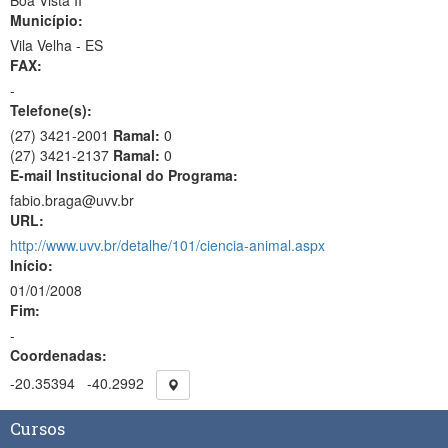
Boa Vista II
Município:
Vila Velha - ES
FAX:
-
Telefone(s):
(27) 3421-2001
Ramal:
0
(27) 3421-2137
Ramal:
0
E-mail Institucional do Programa:
fabio.braga@uvv.br
URL:
http://www.uvv.br/detalhe/101/ciencia-animal.aspx
Início:
01/01/2008
Fim:
-
Coordenadas:
-20.35394
-40.2992
Cursos