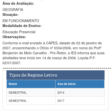
Área de Avaliação:
Ministério da Ciência, Tecnologia, Inovações e Comunicações
GEOGRAFIA
Situação:
Ministério do Meio Ambiente
EM FUNCIONAMENTO
Modalidade de Ensino:
Ministério do Turismo
Educação Presencial
Ministério do Desenvolvimento Regional
Observações:
Conforme e-mail enviado à CAPES, datado de 02 de janeiro de
Controladoria-Geral da União
2007, encaminhando o Ofício nº 0334/2006, em nome do Profº
Benjamim de Melo Carvalho - Pró-Reitor, a IES informa que suas
Ministério da Mulher, da Família e dos Direitos Humanos
atividades teve início em 14 de março de 2006. Loyola-P-F-
02/01/2007.
Secretaria-Geral
======================================================
Tipos de Regime Letivo
Secretaria de Governo
Nome
Ano de Início
Gabinete de Segurança Institucional
SEMESTRAL
2014
Advocacia-Geral da União
SEMESTRAL
2017
Banco Central do Brasil