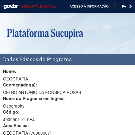
ACESSO À INFORMAÇÃO
PARTICI
CORONAVÍRUS (COVID-19)
Casa Civil
IR
PARA
Ministério da Justiça e Segurança Pública
O
CONTEÚDO
Ministério da Defesa
Ministério das Relações Exteriores
Dados Básicos do Programa
Ministério da Economia
Ministério da Infraestrutura
Nome:
GEOGRAFIA
Ministério da Agricultura, Pecuária e Abastecimento
Coordenador(a):
CELBO ANTONIO DA FONSECA ROSAS
Ministério da Educação
Nome do Programa em Inglês:
Geography
Ministério da Cidadania
Código:
Ministério da Saúde
40005011010P4
Área Básica:
Ministério de Minas e Energia
GEOGRAFIA (70600007)