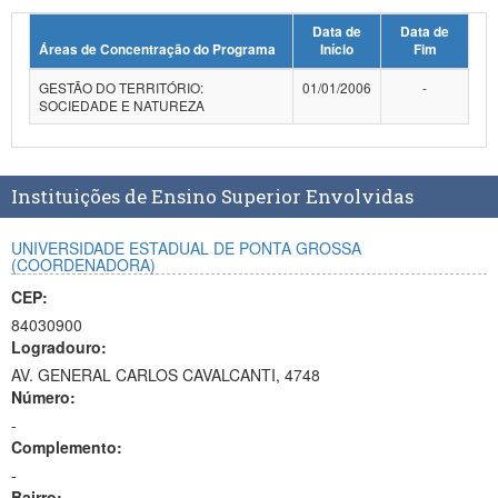
Planalto
Data de
Data de
Áreas de Concentração do Programa
Início
Fim
GESTÃO DO TERRITÓRIO:
01/01/2006
-
SOCIEDADE E NATUREZA
Instituições de Ensino Superior Envolvidas
UNIVERSIDADE ESTADUAL DE PONTA GROSSA
(COORDENADORA)
CEP:
84030900
Logradouro:
AV. GENERAL CARLOS CAVALCANTI, 4748
Número:
-
Complemento:
-
Bairro: