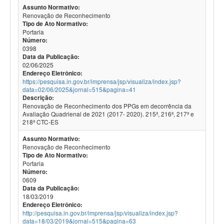
Assunto Normativo:
Renovação de Reconhecimento
Tipo de Ato Normativo:
Portaria
Número:
0398
Data da Publicação:
02/06/2025
Endereço Eletrônico:
https://pesquisa.in.gov.br/imprensa/jsp/visualiza/index.jsp?
data=02/06/2025&jornal=515&pagina=41
Descrição:
Renovação de Reconhecimento dos PPGs em decorrência da
Avaliação Quadrienal de 2021 (2017- 2020). 215ª, 216ª, 217ª e
218ª CTC-ES
Assunto Normativo:
Renovação de Reconhecimento
Tipo de Ato Normativo:
Portaria
Número:
0609
Data da Publicação:
18/03/2019
Endereço Eletrônico:
http://pesquisa.in.gov.br/imprensa/jsp/visualiza/index.jsp?
data=18/03/2019&jornal=515&pagina=63