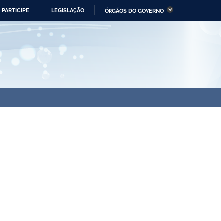
PARTICIPE
LEGISLAÇÃO
ÓRGÃOS DO GOVERNO
stério da Economia
Ministério da Infraestrutura
stério de Minas e Energia
Ministério da Ciência,
Tecnologia, Inovações e
Comunicações
tério da Mulher, da Família
Secretaria-Geral
s Direitos Humanos
lto