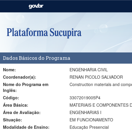
Casa Civil
Ministério da Justiça e
Segurança Pública
Ministério da Agricultura,
Ministério da Educação
Pecuária e Abastecimento
Ministério do Meio Ambiente
Ministério do Turismo
Dados Básicos do Programa
Secretaria de Governo
Gabinete de Segurança
Institucional
Nome:
ENGENHARIA CIVIL
Coordenador(a):
RENAN PICOLO SALVADOR
Nome do Programa em
Construction materials and comp
Inglês:
Código:
33072019005P4
Área Básica:
MATERIAIS E COMPONENTES D
Área de Avaliação:
ENGENHARIAS I
Situação:
EM FUNCIONAMENTO
Modalidade de Ensino:
Educação Presencial