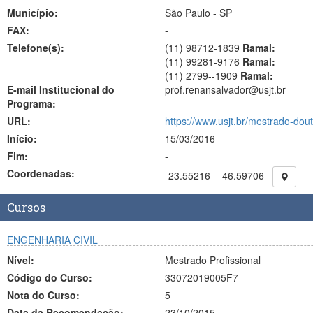
Município:
São Paulo - SP
FAX:
-
Telefone(s):
(11) 98712-1839
Ramal:
(11) 99281-9176
Ramal:
(11) 2799--1909
Ramal:
E-mail Institucional do
prof.renansalvador@usjt.br
Programa:
URL:
https://www.usjt.br/mestrado-dou
Início:
15/03/2016
Fim:
-
Coordenadas:
-23.55216
-46.59706
Cursos
ENGENHARIA CIVIL
Nível:
Mestrado Profissional
Código do Curso:
33072019005F7
Nota do Curso:
5
Data da Recomendação:
23/10/2015