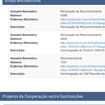
Ato(s) Normativos
Renovação de Reconhecimento
Assunto Normativo:
0398
Número:
https://pesquisa.in.gov.br/imprensa
Endereço Eletrônico:
data=02/06/2025&jornal=515&pag
Renovação de Reconhecimento dos
Descrição:
Renovação de Reconhecimento
Assunto Normativo:
0609
Número:
http://pesquisa.in.gov.br/imprensa/
Endereço Eletrônico:
data=18/03/2019&jornal=515&pag
Homologação do Parecer CNE/CES
Descrição:
Reconhecimento
Assunto Normativo:
1041
Número:
http://pesquisa.in.gov.br/imprensa/
Endereço Eletrônico:
data=12/09/2016&jornal=1&pagina
Homologação da 160ª Reunião do
Descrição:
Projetos de Cooperação entre Instituições