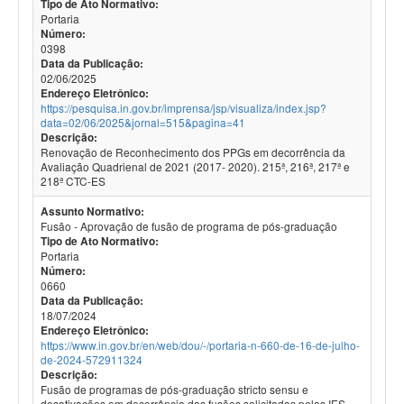
Tipo de Ato Normativo:
Portaria
Número:
0398
Data da Publicação:
02/06/2025
Endereço Eletrônico:
https://pesquisa.in.gov.br/imprensa/jsp/visualiza/index.jsp?
data=02/06/2025&jornal=515&pagina=41
Descrição:
Renovação de Reconhecimento dos PPGs em decorrência da
Avaliação Quadrienal de 2021 (2017- 2020). 215ª, 216ª, 217ª e
218ª CTC-ES
Assunto Normativo:
Fusão - Aprovação de fusão de programa de pós-graduação
Tipo de Ato Normativo:
Portaria
Número:
0660
Data da Publicação:
18/07/2024
Endereço Eletrônico:
https://www.in.gov.br/en/web/dou/-/portaria-n-660-de-16-de-julho-
de-2024-572911324
Descrição:
Fusão de programas de pós-graduação stricto sensu e
desativações em decorrência das fusões solicitadas pelas IES.