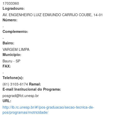
17033360
Logradouro:
AV. ENGENHEIRO LUIZ EDMUNDO CARRIJO COUBE, 14-01
Número:
-
Complemento:
-
Bairro:
VARGEM LIMPA
Município:
Bauru - SP
FAX:
-
Telefone(s):
(61) 3103-6174
Ramal:
E-mail Institucional do Programa:
posgrad@fct.unesp.br
URL:
http://ib.rc.unesp.br/#!/pos-graduacao/secao-tecnica-de-
pos/programas/motricidade/