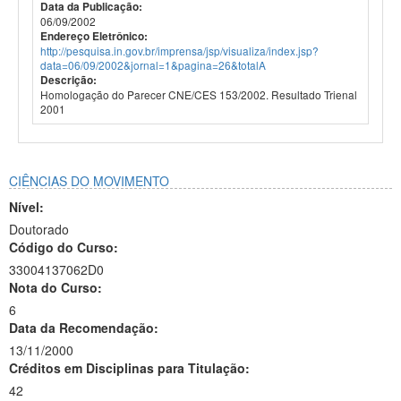
Data da Publicação:
06/09/2002
Endereço Eletrônico:
http://pesquisa.in.gov.br/imprensa/jsp/visualiza/index.jsp?
data=06/09/2002&jornal=1&pagina=26&totalA
Descrição:
Homologação do Parecer CNE/CES 153/2002. Resultado Trienal
2001
CIÊNCIAS DO MOVIMENTO
Nível:
Doutorado
Código do Curso:
33004137062D0
Nota do Curso:
6
Data da Recomendação:
13/11/2000
Créditos em Disciplinas para Titulação:
42