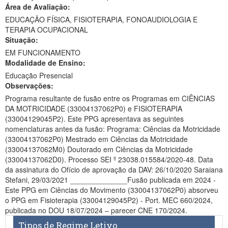
Área de Avaliação:
Ministério da Ciência, Tecnologia, Inovações e Comunicações
EDUCAÇÃO FÍSICA, FISIOTERAPIA, FONOAUDIOLOGIA E
TERAPIA OCUPACIONAL
Ministério do Meio Ambiente
Situação:
EM FUNCIONAMENTO
Ministério do Turismo
Modalidade de Ensino:
Ministério do Desenvolvimento Regional
Educação Presencial
Observações:
Controladoria-Geral da União
Programa resultante de fusão entre os Programas em CIÊNCIAS
DA MOTRICIDADE (33004137062P0) e FISIOTERAPIA
Ministério da Mulher, da Família e dos Direitos Humanos
(33004129045P2). Este PPG apresentava as seguintes
nomenclaturas antes da fusão: Programa: Ciências da Motricidade
Secretaria-Geral
(33004137062P0) Mestrado em Ciências da Motricidade
(33004137062M0) Doutorado em Ciências da Motricidade
Secretaria de Governo
(33004137062D0). Processo SEI º 23038.015584/2020-48. Data
da assinatura do Ofício de aprovação da DAV: 26/10/2020 Saraiana
Gabinete de Segurança Institucional
Stefani, 29/03/2021 ______________Fusão publicada em 2024 -
Este PPG em Ciências do Movimento (33004137062P0) absorveu
Advocacia-Geral da União
o PPG em Fisioterapia (33004129045P2) - Port. MEC 660/2024,
publicada no DOU 18/07/2024 – parecer CNE 170/2024.
Banco Central do Brasil
Tipos de Regime Letivo