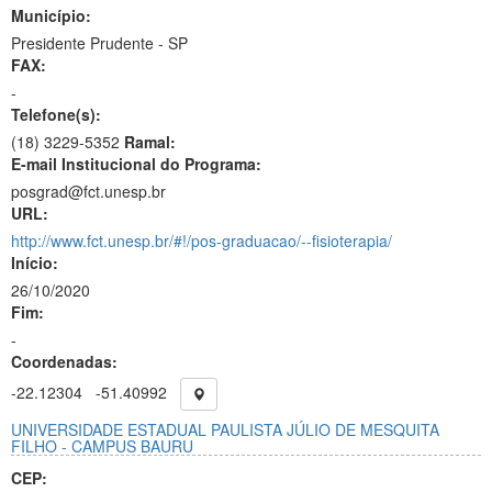
Município:
Presidente Prudente - SP
FAX:
-
Telefone(s):
(18) 3229-5352
Ramal:
E-mail Institucional do Programa:
posgrad@fct.unesp.br
URL:
http://www.fct.unesp.br/#!/pos-graduacao/--fisioterapia/
Início:
26/10/2020
Fim:
-
Coordenadas:
-22.12304
-51.40992
UNIVERSIDADE ESTADUAL PAULISTA JÚLIO DE MESQUITA
FILHO - CAMPUS BAURU
CEP: