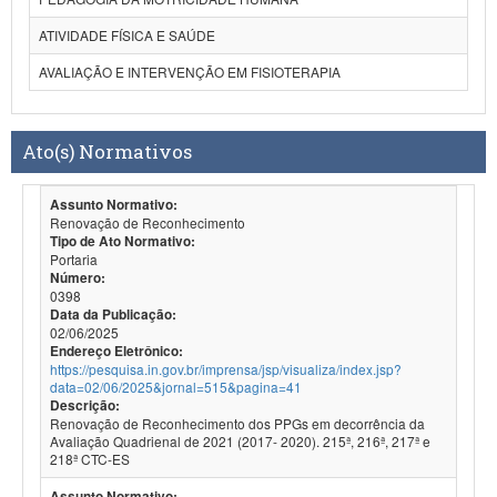
ATIVIDADE FÍSICA E SAÚDE
AVALIAÇÃO E INTERVENÇÃO EM FISIOTERAPIA
Ato(s) Normativos
Assunto Normativo:
Renovação de Reconhecimento
Tipo de Ato Normativo:
Portaria
Número:
0398
Data da Publicação:
02/06/2025
Endereço Eletrônico:
https://pesquisa.in.gov.br/imprensa/jsp/visualiza/index.jsp?
data=02/06/2025&jornal=515&pagina=41
Descrição:
Renovação de Reconhecimento dos PPGs em decorrência da
Avaliação Quadrienal de 2021 (2017- 2020). 215ª, 216ª, 217ª e
218ª CTC-ES
Assunto Normativo: