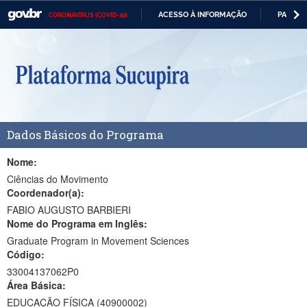
ACESSO À INFORMAÇÃO
PARTICI
CORONAVÍRUS (COVID-19)
Casa Civil
IR
PARA
Ministério da Justiça e Segurança Pública
O
CONTEÚDO
Ministério da Defesa
Ministério das Relações Exteriores
Dados Básicos do Programa
Ministério da Economia
Ministério da Infraestrutura
Nome:
Ciências do Movimento
Ministério da Agricultura, Pecuária e Abastecimento
Coordenador(a):
FABIO AUGUSTO BARBIERI
Ministério da Educação
Nome do Programa em Inglês:
Graduate Program in Movement Sciences
Ministério da Cidadania
Código:
Ministério da Saúde
33004137062P0
Área Básica:
Ministério de Minas e Energia
EDUCAÇÃO FÍSICA (40900002)