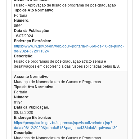
Fusão - Aprovação de fusão de programa de pós-graduação
Tipo de Ato Normativo:
Portaria
Número:
0660
Data da Publicação:
18/07/2024
Endereço Eletrônico:
https://www.in.gov.br/en/web/dou/-/portaria-n-660-de-16-de-julho-
de-2024-572911324
Descrição:
Fusão de programas de pós-graduação stricto sensu e
desativações em decorrência das fusões solicitadas pelas IES.
Assunto Normativo:
Mudança de Nomenclatura de Cursos e Programas
Tipo de Ato Normativo:
Portaria
Número:
0194
Data da Publicação:
08/12/2020
Endereço Eletrônico:
https://pesquisa.in.gov.br/imprensa/jsp/visualiza/index.jsp?
data=08/12/2020&jornal=515&pagina=43&totalArquivos=139
Descrição:
Mudança de Nomenclatura de Cursos e Programas