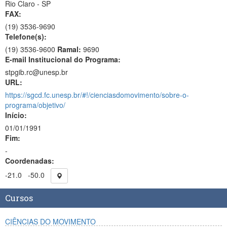
Rio Claro - SP
FAX:
(19)
3536-9690
Telefone(s):
(19) 3536-9600
Ramal:
9690
E-mail Institucional do Programa:
stpgib.rc@unesp.br
URL:
https://sgcd.fc.unesp.br/#!/cienciasdomovimento/sobre-o-
programa/objetivo/
Início:
01/01/1991
Fim:
-
Coordenadas:
-21.0
-50.0
Cursos
CIÊNCIAS DO MOVIMENTO