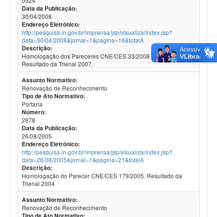
0524
Data da Publicação:
30/04/2008
Endereço Eletrônico:
http://pesquisa.in.gov.br/imprensa/jsp/visualiza/index.jsp?
data=30/04/2008&jornal=1&pagina=16&totalA
Descrição:
Homologação dos Pareceres CNE/CES 33/2008 e 217/2008.
Resultado da Trienal 2007.
Assunto Normativo:
Renovação de Reconhecimento
Tipo de Ato Normativo:
Portaria
Número:
2878
Data da Publicação:
26/08/2005
Endereço Eletrônico:
http://pesquisa.in.gov.br/imprensa/jsp/visualiza/index.jsp?
data=26/08/2005&jornal=1&pagina=21&totalA
Descrição:
Homologação do Parecer CNE/CES 179/2005. Resultado da
Trienal 2004
Assunto Normativo:
Renovação de Reconhecimento
Tipo de Ato Normativo: