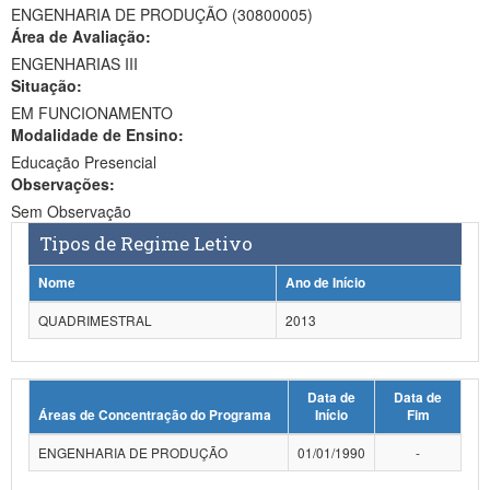
ENGENHARIA DE PRODUÇÃO (30800005)
Ministério da Ciência, Tecnologia, Inovações e Comunicações
Área de Avaliação:
ENGENHARIAS III
Ministério do Meio Ambiente
Situação:
EM FUNCIONAMENTO
Ministério do Turismo
Modalidade de Ensino:
Ministério do Desenvolvimento Regional
Educação Presencial
Observações:
Controladoria-Geral da União
Sem Observação
Tipos de Regime Letivo
Ministério da Mulher, da Família e dos Direitos Humanos
Nome
Ano de Início
Secretaria-Geral
QUADRIMESTRAL
2013
Secretaria de Governo
Gabinete de Segurança Institucional
Data de
Data de
Áreas de Concentração do Programa
Início
Fim
Advocacia-Geral da União
ENGENHARIA DE PRODUÇÃO
01/01/1990
-
Banco Central do Brasil