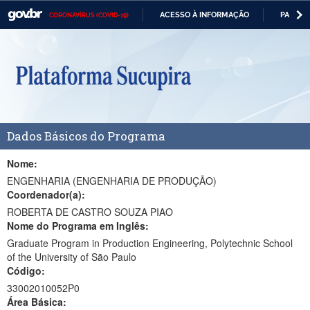
ACESSO À INFORMAÇÃO
PARTICI
CORONAVÍRUS (COVID-19)
Casa Civil
IR
PARA
Ministério da Justiça e Segurança Pública
O
CONTEÚDO
Ministério da Defesa
Ministério das Relações Exteriores
Dados Básicos do Programa
Ministério da Economia
Ministério da Infraestrutura
Nome:
ENGENHARIA (ENGENHARIA DE PRODUÇÃO)
Ministério da Agricultura, Pecuária e Abastecimento
Coordenador(a):
ROBERTA DE CASTRO SOUZA PIAO
Ministério da Educação
Nome do Programa em Inglês:
Graduate Program in Production Engineering, Polytechnic School
Ministério da Cidadania
of the University of São Paulo
Código:
Ministério da Saúde
33002010052P0
Ministério de Minas e Energia
Área Básica: