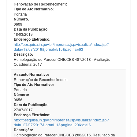
Renovação de Reconhecimento
Tipo de Ato Normativo:
Portaria
Número:
0609
Data da Publicação:
18/03/2019
Endereço Eletrônico:
http://pesquisa.in.gov.br/imprensa/jsp/visualiza/index.jsp?
data=18/03/2019&jornal=515&pagina=63
Descrição:
Homologação do Parecer CNE/CES 487/2018 - Avaliação
Quadrienal 2017
Assunto Normativo:
Renovação de Reconhecimento
Tipo de Ato Normativo:
Portaria
Número:
0656
Data da Publicação:
27/07/2017
Endereço Eletrônico:
http://pesquisa.in.gov.br/imprensa/jsp/visualiza/index.jsp?
data=27/07/2017&jornal=1&pagina=20&totalA
Descrição:
Homologação do Parecer CNE/CES 288/2015. Resultado da