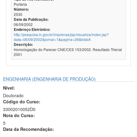
Portaria
Número:
2530
Data da Publicação:
06/09/2002
Endereço Eletrônico:
http://pesquisa.in.gov.br/imprensa/jsp/visualiza/index.jsp?
data=06/09/2002&jornal=1&pagina=26&totalA
Descrição:
Homologação do Parecer CNE/CES 153/2002. Resultado Trienal
2001
ENGENHARIA (ENGENHARIA DE PRODUÇÃO)
Nível:
Doutorado
Código do Curso:
33002010052D0
Nota do Curso:
5
Data da Recomendação:
-