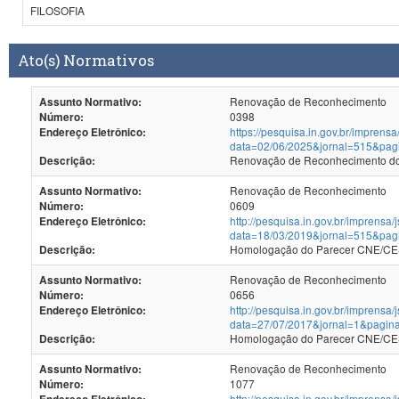
FILOSOFIA
Ato(s) Normativos
Renovação de Reconhecimento
Assunto Normativo:
0398
Número:
https://pesquisa.in.gov.br/imprensa
Endereço Eletrônico:
data=02/06/2025&jornal=515&pag
Renovação de Reconhecimento dos
Descrição:
Renovação de Reconhecimento
Assunto Normativo:
0609
Número:
http://pesquisa.in.gov.br/imprensa/
Endereço Eletrônico:
data=18/03/2019&jornal=515&pag
Homologação do Parecer CNE/CES
Descrição:
Renovação de Reconhecimento
Assunto Normativo:
0656
Número:
http://pesquisa.in.gov.br/imprensa/
Endereço Eletrônico:
data=27/07/2017&jornal=1&pagin
Homologação do Parecer CNE/CES 
Descrição:
Renovação de Reconhecimento
Assunto Normativo:
1077
Número:
http://pesquisa.in.gov.br/imprensa/