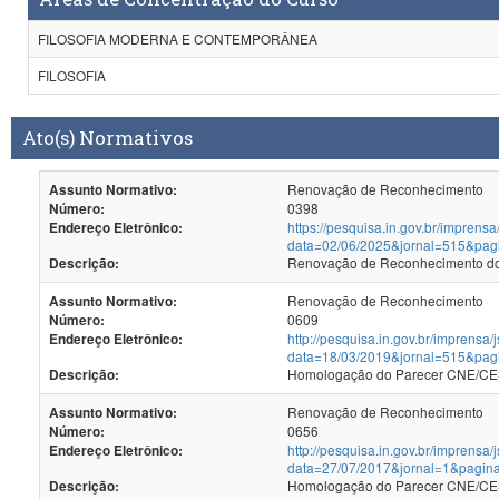
FILOSOFIA MODERNA E CONTEMPORÂNEA
FILOSOFIA
Ato(s) Normativos
Renovação de Reconhecimento
Assunto Normativo:
0398
Número:
https://pesquisa.in.gov.br/imprensa
Endereço Eletrônico:
data=02/06/2025&jornal=515&pag
Renovação de Reconhecimento dos
Descrição:
Renovação de Reconhecimento
Assunto Normativo:
0609
Número:
http://pesquisa.in.gov.br/imprensa/
Endereço Eletrônico:
data=18/03/2019&jornal=515&pag
Homologação do Parecer CNE/CES
Descrição:
Renovação de Reconhecimento
Assunto Normativo:
0656
Número:
http://pesquisa.in.gov.br/imprensa/
Endereço Eletrônico:
data=27/07/2017&jornal=1&pagin
Homologação do Parecer CNE/CES 
Descrição: