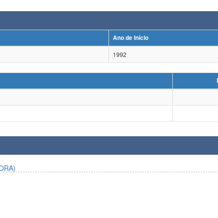
Ano de Início
1992
ORA)