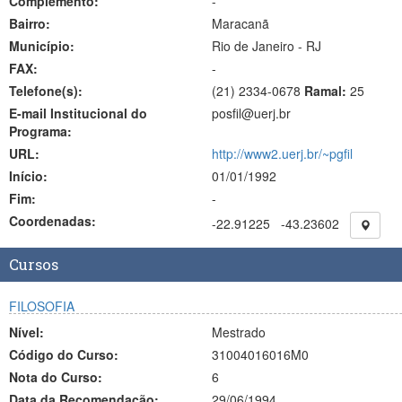
Complemento:
-
Bairro:
Maracanã
Município:
Rio de Janeiro - RJ
FAX:
-
Telefone(s):
(21) 2334-0678
Ramal:
25
E-mail Institucional do
posfil@uerj.br
Programa:
URL:
http://www2.uerj.br/~pgfil
Início:
01/01/1992
Fim:
-
Coordenadas:
-22.91225
-43.23602
Cursos
FILOSOFIA
Nível:
Mestrado
Código do Curso:
31004016016M0
Nota do Curso:
6
Data da Recomendação:
29/06/1994