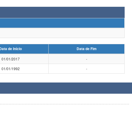
Data de Início
Data de Fim
01/01/2017
-
01/01/1992
-