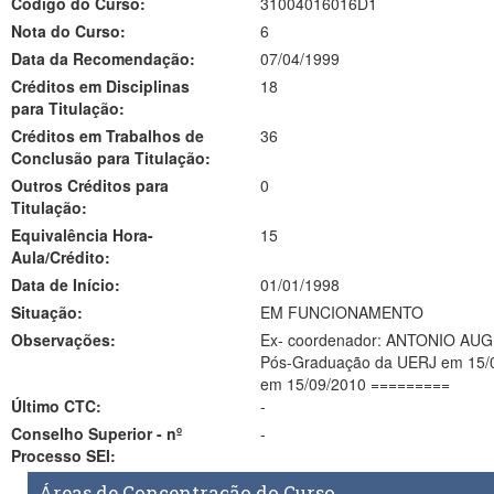
Código do Curso:
31004016016D1
Nota do Curso:
6
Data da Recomendação:
07/04/1999
Créditos em Disciplinas
18
para Titulação:
Créditos em Trabalhos de
36
Conclusão para Titulação:
Outros Créditos para
0
Titulação:
Equivalência Hora-
15
Aula/Crédito:
Data de Início:
01/01/1998
Situação:
EM FUNCIONAMENTO
Observações:
Ex- coordenador: ANTONIO AUGU
Pós-Graduação da UERJ em 15/09/
em 15/09/2010 =========
Último CTC:
-
Conselho Superior - nº
-
Processo SEI:
Áreas de Concentração do Curso