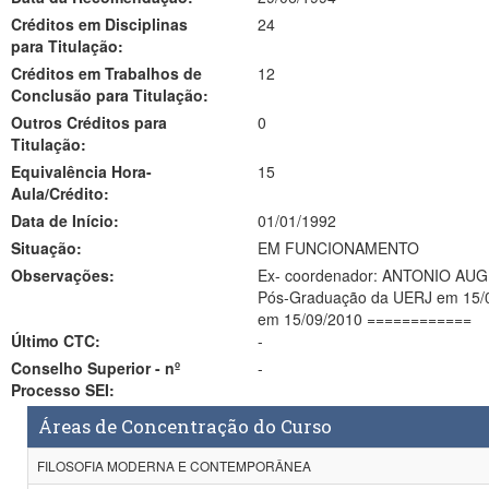
Créditos em Disciplinas
24
para Titulação:
Créditos em Trabalhos de
12
Conclusão para Titulação:
Outros Créditos para
0
Titulação:
Equivalência Hora-
15
Aula/Crédito:
Data de Início:
01/01/1992
Situação:
EM FUNCIONAMENTO
Observações:
Ex- coordenador: ANTONIO AUGU
Pós-Graduação da UERJ em 15/09/
em 15/09/2010 ============
Último CTC:
-
Conselho Superior - nº
-
Processo SEI:
Áreas de Concentração do Curso
FILOSOFIA MODERNA E CONTEMPORÂNEA