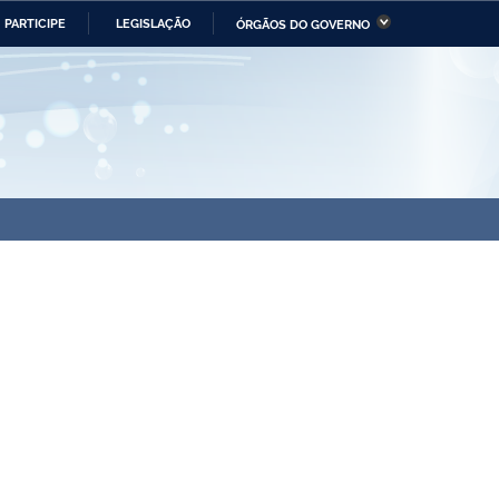
PARTICIPE
LEGISLAÇÃO
ÓRGÃOS DO GOVERNO
stério da Economia
Ministério da Infraestrutura
stério de Minas e Energia
Ministério da Ciência,
Tecnologia, Inovações e
Comunicações
tério da Mulher, da Família
Secretaria-Geral
s Direitos Humanos
lto