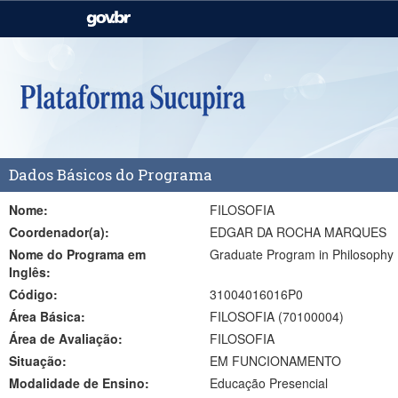
Casa Civil
Ministério da Justiça e
Segurança Pública
Ministério da Agricultura,
Ministério da Educação
Pecuária e Abastecimento
Ministério do Meio Ambiente
Ministério do Turismo
Dados Básicos do Programa
Secretaria de Governo
Gabinete de Segurança
Institucional
Nome:
FILOSOFIA
Coordenador(a):
EDGAR DA ROCHA MARQUES
Nome do Programa em
Graduate Program in Philosophy
Inglês:
Código:
31004016016P0
Área Básica:
FILOSOFIA (70100004)
Área de Avaliação:
FILOSOFIA
Situação:
EM FUNCIONAMENTO
Modalidade de Ensino:
Educação Presencial