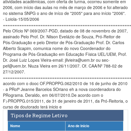
atividades acadêmicas, com oferta de turma, ocorreu somente em
Planalto
2006, com início das aulas no mês de março de 2006 e foi alterado
no sistema SNPG o ano de iníco de "2005" para ano início "2006".
- Loiola-15/05/2006
======================================================
Pelo Ofício Nº 069/2007-PGD, datado de 08 de novembro de 2007,
assinado Pelo Prof. Dr. Nilson Evelázio de Souza, Pró-Reitor de
Pós-Graduação e pelo Diretor de Pós-Graduação Prof. Dr. Carlos
Alberto Scapim, comunica nome do novo Coordenador do
Programa de Pós-Graduação em Educação Física UEL/UEM, Prof.
Dr. José Luiz Lopes Vieira-email: jllvieira@uem.br ou sec-
pef@uem.br. Niuza Vieira em 26/11/2007. Of. CAA/Nº 788-02 de
27/12/2007.
======================================================
acordo com o dooc OF.PROPPG.062/2010 de 16 de junho de 2010
- a PRofª Jeanne Barcelos SOriano eh a nova coordenadora do
PRograma. Deraldo, em 06/07/2010.De acordo com o
F>PROPPG.015/2011, de 31 de janeiro de 2011, da Pró-Reitoria, o
curso de doutorado terá inicio e
Tipos de Regime Letivo
Nome
Ano de Início