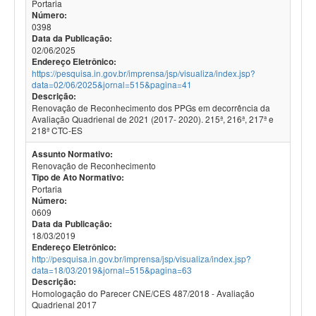
Portaria
Número:
0398
Data da Publicação:
02/06/2025
Endereço Eletrônico:
https://pesquisa.in.gov.br/imprensa/jsp/visualiza/index.jsp?
data=02/06/2025&jornal=515&pagina=41
Descrição:
Renovação de Reconhecimento dos PPGs em decorrência da
Avaliação Quadrienal de 2021 (2017- 2020). 215ª, 216ª, 217ª e
218ª CTC-ES
Assunto Normativo:
Renovação de Reconhecimento
Tipo de Ato Normativo:
Portaria
Número:
0609
Data da Publicação:
18/03/2019
Endereço Eletrônico:
http://pesquisa.in.gov.br/imprensa/jsp/visualiza/index.jsp?
data=18/03/2019&jornal=515&pagina=63
Descrição:
Homologação do Parecer CNE/CES 487/2018 - Avaliação
Quadrienal 2017