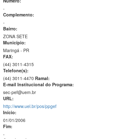
Número:
-
Complemento:
-
Bairro:
ZONA SETE
Município:
Maringá - PR
FAX:
(44)
3011-4315
Telefone(s):
(44) 3011-4470
Ramal:
E-mail Institucional do Programa:
sec-pef@uem.br
URL:
http://www.uel.br/pos/ppgef
Início:
01/01/2006
Fim:
-