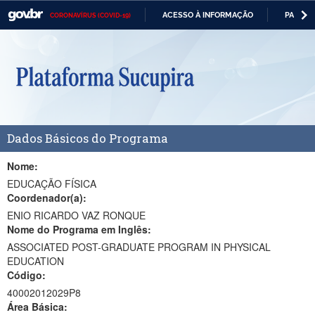
ACESSO À INFORMAÇÃO
PARTICI
CORONAVÍRUS (COVID-19)
Casa Civil
IR
PARA
Ministério da Justiça e Segurança Pública
O
CONTEÚDO
Ministério da Defesa
Ministério das Relações Exteriores
Dados Básicos do Programa
Ministério da Economia
Ministério da Infraestrutura
Nome:
EDUCAÇÃO FÍSICA
Ministério da Agricultura, Pecuária e Abastecimento
Coordenador(a):
ENIO RICARDO VAZ RONQUE
Ministério da Educação
Nome do Programa em Inglês:
ASSOCIATED POST-GRADUATE PROGRAM IN PHYSICAL
Ministério da Cidadania
EDUCATION
Código:
Ministério da Saúde
40002012029P8
Ministério de Minas e Energia
Área Básica: