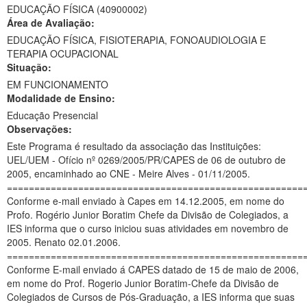
EDUCAÇÃO FÍSICA (40900002)
Ministério da Ciência, Tecnologia, Inovações e Comunicações
Área de Avaliação:
EDUCAÇÃO FÍSICA, FISIOTERAPIA, FONOAUDIOLOGIA E
Ministério do Meio Ambiente
TERAPIA OCUPACIONAL
Situação:
Ministério do Turismo
EM FUNCIONAMENTO
Modalidade de Ensino:
Ministério do Desenvolvimento Regional
Educação Presencial
Controladoria-Geral da União
Observações:
Este Programa é resultado da associação das Instituições:
Ministério da Mulher, da Família e dos Direitos Humanos
UEL/UEM - Ofício nº 0269/2005/PR/CAPES de 06 de outubro de
2005, encaminhado ao CNE - Meire Alves - 01/11/2005.
Secretaria-Geral
======================================================
Conforme e-mail enviado à Capes em 14.12.2005, em nome do
Secretaria de Governo
Profo. Rogério Junior Boratim Chefe da Divisão de Colegiados, a
IES informa que o curso iniciou suas atividades em novembro de
Gabinete de Segurança Institucional
2005. Renato 02.01.2006.
======================================================
Advocacia-Geral da União
Conforme E-mail enviado á CAPES datado de 15 de maio de 2006,
em nome do Prof. Rogerio Junior Boratim-Chefe da Divisão de
Banco Central do Brasil
Colegiados de Cursos de Pós-Graduação, a IES informa que suas