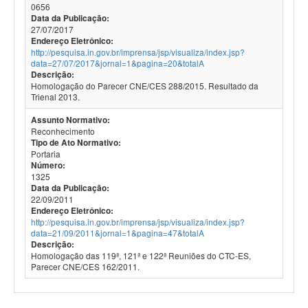
0656
Data da Publicação:
27/07/2017
Endereço Eletrônico:
http://pesquisa.in.gov.br/imprensa/jsp/visualiza/index.jsp?
data=27/07/2017&jornal=1&pagina=20&totalA
Descrição:
Homologação do Parecer CNE/CES 288/2015. Resultado da
Trienal 2013.
Assunto Normativo:
Reconhecimento
Tipo de Ato Normativo:
Portaria
Número:
1325
Data da Publicação:
22/09/2011
Endereço Eletrônico:
http://pesquisa.in.gov.br/imprensa/jsp/visualiza/index.jsp?
data=21/09/2011&jornal=1&pagina=47&totalA
Descrição:
Homologação das 119ª, 121ª e 122ª Reuniões do CTC-ES,
Parecer CNE/CES 162/2011.