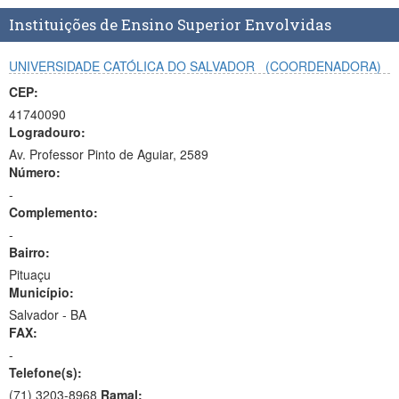
Planalto
Instituições de Ensino Superior Envolvidas
UNIVERSIDADE CATÓLICA DO SALVADOR
(COORDENADORA)
CEP:
41740090
Logradouro:
Av. Professor Pinto de Aguiar, 2589
Número:
-
Complemento:
-
Bairro:
Pituaçu
Município:
Salvador - BA
FAX:
-
Telefone(s):
(71) 3203-8968
Ramal: