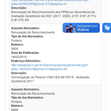
data=02/06/2025&jornal=515&pagina=41
Descrição:
Renovação de Reconhecimento dos PPGs em decorrência da
Avaliação Quadrienal de 2021 (2017- 2020). 215ª, 216ª, 217ª e
218ª CTC-ES
Assunto Normativo:
Renovação de Reconhecimento
Tipo de Ato Normativo:
Portaria
Número:
0609
Data da Publicação:
18/03/2019
Endereço Eletrônico:
http://pesquisa.in.gov.br/imprensa/jsp/visualiza/index.jsp?
data=18/03/2019&jornal=515&pagina=63
Descrição:
Homologação do Parecer CNE/CES 487/2018 - Avaliação
Quadrienal 2017
Assunto Normativo:
Renovação de Reconhecimento
Tipo de Ato Normativo:
Portaria
Número:
0656