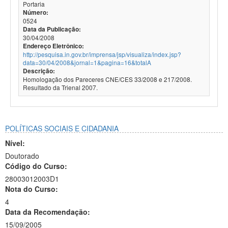
Portaria
Número:
0524
Data da Publicação:
30/04/2008
Endereço Eletrônico:
http://pesquisa.in.gov.br/imprensa/jsp/visualiza/index.jsp?
data=30/04/2008&jornal=1&pagina=16&totalA
Descrição:
Homologação dos Pareceres CNE/CES 33/2008 e 217/2008.
Resultado da Trienal 2007.
POLÍTICAS SOCIAIS E CIDADANIA
Nível:
Doutorado
Código do Curso:
28003012003D1
Nota do Curso:
4
Data da Recomendação:
15/09/2005