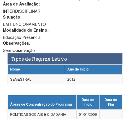
Área de Avaliação:
Ministério da Ciência, Tecnologia, Inovações e Comunicações
INTERDISCIPLINAR
Situação:
Ministério do Meio Ambiente
EM FUNCIONAMENTO
Modalidade de Ensino:
Ministério do Turismo
Educação Presencial
Ministério do Desenvolvimento Regional
Observações:
Sem Observação
Controladoria-Geral da União
Tipos de Regime Letivo
Ministério da Mulher, da Família e dos Direitos Humanos
Nome
Ano de Início
Secretaria-Geral
SEMESTRAL
2012
Secretaria de Governo
Data de
Data de
Gabinete de Segurança Institucional
Áreas de Concentração do Programa
Início
Fim
Advocacia-Geral da União
POLÍTICAS SOCIAIS E CIDADANIA
01/01/2006
-
Banco Central do Brasil