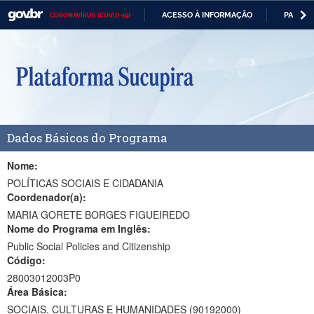
ACESSO À INFORMAÇÃO
PARTICI
CORONAVÍRUS (COVID-19)
Casa Civil
IR
PARA
Ministério da Justiça e Segurança Pública
O
CONTEÚDO
Ministério da Defesa
Ministério das Relações Exteriores
Dados Básicos do Programa
Ministério da Economia
Ministério da Infraestrutura
Nome:
POLÍTICAS SOCIAIS E CIDADANIA
Ministério da Agricultura, Pecuária e Abastecimento
Coordenador(a):
MARIA GORETE BORGES FIGUEIREDO
Ministério da Educação
Nome do Programa em Inglês:
Public Social Policies and Citizenship
Ministério da Cidadania
Código:
Ministério da Saúde
28003012003P0
Área Básica:
Ministério de Minas e Energia
SOCIAIS, CULTURAS E HUMANIDADES (90192000)