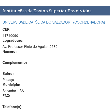
Planalto
Instituições de Ensino Superior Envolvidas
UNIVERSIDADE CATÓLICA DO SALVADOR
(COORDENADORA)
CEP:
41740090
Logradouro:
Av. Professor Pinto de Aguiar, 2589
Número:
-
Complemento:
-
Bairro:
Pituaçu
Município:
Salvador - BA
FAX:
-
Telefone(s):