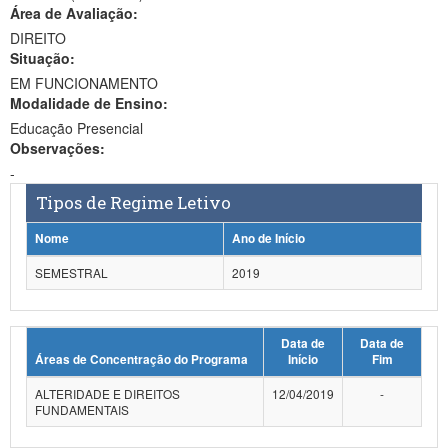
Área de Avaliação:
Ministério da Ciência, Tecnologia, Inovações e Comunicações
DIREITO
Situação:
Ministério do Meio Ambiente
EM FUNCIONAMENTO
Modalidade de Ensino:
Ministério do Turismo
Educação Presencial
Ministério do Desenvolvimento Regional
Observações:
-
Controladoria-Geral da União
Tipos de Regime Letivo
Ministério da Mulher, da Família e dos Direitos Humanos
Nome
Ano de Início
Secretaria-Geral
SEMESTRAL
2019
Secretaria de Governo
Data de
Data de
Gabinete de Segurança Institucional
Áreas de Concentração do Programa
Início
Fim
Advocacia-Geral da União
ALTERIDADE E DIREITOS
12/04/2019
-
FUNDAMENTAIS
Banco Central do Brasil