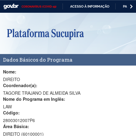
ACESSO À INFORMAÇÃO
PARTICI
CORONAVÍRUS (COVID-19)
Casa Civil
IR
PARA
Ministério da Justiça e Segurança Pública
O
CONTEÚDO
Ministério da Defesa
Ministério das Relações Exteriores
Dados Básicos do Programa
Ministério da Economia
Ministério da Infraestrutura
Nome:
DIREITO
Ministério da Agricultura, Pecuária e Abastecimento
Coordenador(a):
TAGORE TRAJANO DE ALMEIDA SILVA
Ministério da Educação
Nome do Programa em Inglês:
LAW
Ministério da Cidadania
Código:
Ministério da Saúde
28003012007P6
Área Básica:
Ministério de Minas e Energia
DIREITO (60100001)