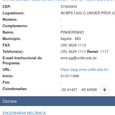
CEP:
37500903
Logradouro:
AV.BPS,1303-C.UNIVER.PROF.
Número:
-
Complemento:
-
Bairro:
PINHEIRINHO
Município:
Itajubá - MG
FAX:
(35)
3629-1112
Telefone(s):
(35) 3629-1117
Ramal:
1117
E-mail Institucional do
eme.pg@unifei.edu.br
Programa:
URL:
https://ppg-eme.unifei.edu.br/
Início:
01/01/1968
Fim:
-
Coordenadas:
-22.41427
-45.44936
Cursos
ENGENHARIA MECÂNICA