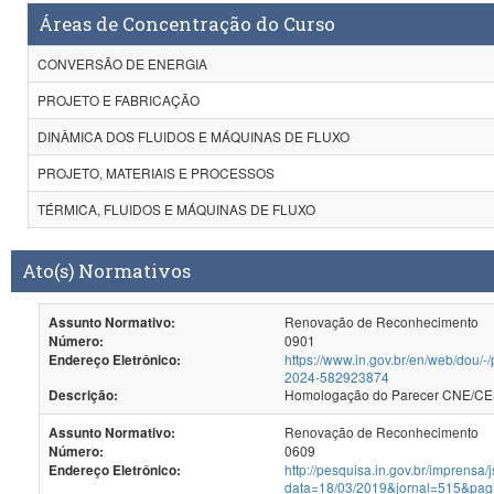
Áreas de Concentração do Curso
CONVERSÃO DE ENERGIA
PROJETO E FABRICAÇÃO
DINÂMICA DOS FLUIDOS E MÁQUINAS DE FLUXO
PROJETO, MATERIAIS E PROCESSOS
TÉRMICA, FLUIDOS E MÁQUINAS DE FLUXO
Ato(s) Normativos
Renovação de Reconhecimento
Assunto Normativo:
0901
Número:
https://www.in.gov.br/en/web/dou/-
Endereço Eletrônico:
2024-582923874
Homologação do Par
Descrição:
Renovação de Reconhecimento
Assunto Normativo:
0609
Número:
http://pesquisa.in.gov.br/imprensa/
Endereço Eletrônico:
data=18/03/2019&jornal=515&pag