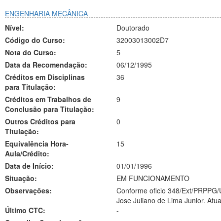
ENGENHARIA MECÂNICA
Nível:
Doutorado
Código do Curso:
32003013002D7
Nota do Curso:
5
Data da Recomendação:
06/12/1995
Créditos em Disciplinas
36
para Titulação:
Créditos em Trabalhos de
9
Conclusão para Titulação:
Outros Créditos para
0
Titulação:
Equivalência Hora-
15
Aula/Crédito:
Data de Início:
01/01/1996
Situação:
EM FUNCIONAMENTO
Observações:
Conforme oficio 348/Ext/PRPPG/U
Jose Juliano de Lima Junior. Atu
Último CTC:
-