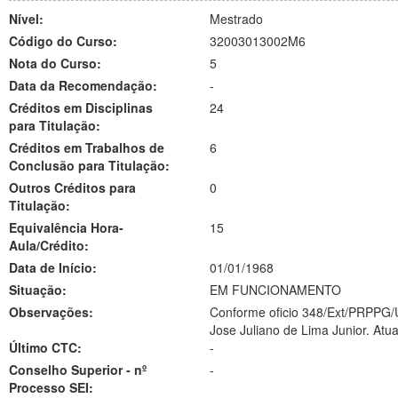
Nível:
Mestrado
Código do Curso:
32003013002M6
Nota do Curso:
5
Data da Recomendação:
-
Créditos em Disciplinas
24
para Titulação:
Créditos em Trabalhos de
6
Conclusão para Titulação:
Outros Créditos para
0
Titulação:
Equivalência Hora-
15
Aula/Crédito:
Data de Início:
01/01/1968
Situação:
EM FUNCIONAMENTO
Observações:
Conforme oficio 348/Ext/PRPPG/U
Jose Juliano de Lima Junior. Atu
Último CTC:
-
Conselho Superior - nº
-
Processo SEI: