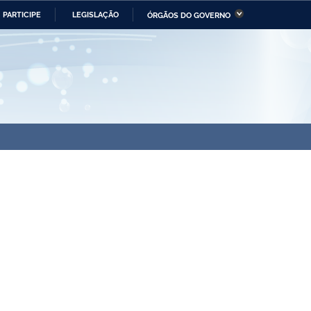
PARTICIPE
LEGISLAÇÃO
ÓRGÃOS DO GOVERNO
stério da Economia
Ministério da Infraestrutura
stério de Minas e Energia
Ministério da Ciência,
Tecnologia, Inovações e
Comunicações
tério da Mulher, da Família
Secretaria-Geral
s Direitos Humanos
lto