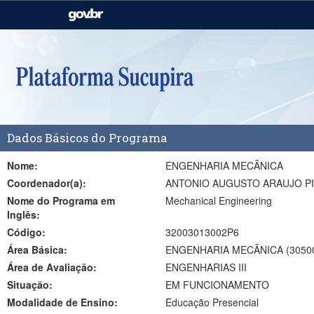
Casa Civil
Ministério da Justiça e
Segurança Pública
Ministério da Agricultura,
Ministério da Educação
Pecuária e Abastecimento
Ministério do Meio Ambiente
Ministério do Turismo
Dados Básicos do Programa
Secretaria de Governo
Gabinete de Segurança
Institucional
Nome:
ENGENHARIA MECÂNICA
Coordenador(a):
ANTONIO AUGUSTO ARAUJO PI
Nome do Programa em
Mechanical Engineering
Inglês:
Código:
32003013002P6
Área Básica:
ENGENHARIA MECÂNICA (3050
Área de Avaliação:
ENGENHARIAS III
Situação:
EM FUNCIONAMENTO
Modalidade de Ensino:
Educação Presencial