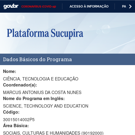
ACESSO À INFORMAÇÃO
PARTICI
CORONAVÍRUS (COVID-19)
Casa Civil
IR
PARA
Ministério da Justiça e Segurança Pública
O
CONTEÚDO
Ministério da Defesa
Ministério das Relações Exteriores
Dados Básicos do Programa
Ministério da Economia
Ministério da Infraestrutura
Nome:
CIÊNCIA, TECNOLOGIA E EDUCAÇÃO
Ministério da Agricultura, Pecuária e Abastecimento
Coordenador(a):
MARCUS ANTONIUS DA COSTA NUNES
Ministério da Educação
Nome do Programa em Inglês:
SCIENCE, TECHNOLOGY AND EDUCATION
Ministério da Cidadania
Código:
Ministério da Saúde
30015014002P5
Área Básica:
Ministério de Minas e Energia
SOCIAIS, CULTURAS E HUMANIDADES (90192000)