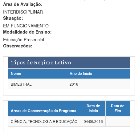
Área de Avaliação:
Ministério da Ciência, Tecnologia, Inovações e Comunicações
INTERDISCIPLINAR
Situação:
Ministério do Meio Ambiente
EM FUNCIONAMENTO
Modalidade de Ensino:
Ministério do Turismo
Educação Presencial
Ministério do Desenvolvimento Regional
Observações:
-
Controladoria-Geral da União
Tipos de Regime Letivo
Ministério da Mulher, da Família e dos Direitos Humanos
Nome
Ano de Início
Secretaria-Geral
BIMESTRAL
2016
Secretaria de Governo
Data de
Data de
Gabinete de Segurança Institucional
Áreas de Concentração do Programa
Início
Fim
Advocacia-Geral da União
CIÊNCIA, TECNOLOGIA E EDUCAÇÃO
04/06/2016
-
Banco Central do Brasil