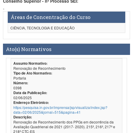
Conselho Superior - nº Processo SEI:
-
Áreas de Concentração do Curso
CIÊNCIA, TECNOLOGIA E EDUCAÇÃO
Ato(s) Normativos
Assunto Normativo:
Renovação de Reconhecimento
Tipo de Ato Normativo:
Portaria
Número:
0398
Data da Publicação:
02/06/2025
Endereço Eletrônico:
https://pesquisa.in.gov.br/imprensa/jsp/visualiza/index.jsp?
data=02/06/2025&jornal=515&pagina=41
Descrição:
Renovação de Reconhecimento dos PPGs em decorrência da
Avaliação Quadrienal de 2021 (2017- 2020). 215ª, 216ª, 217ª e
218ª CTC-ES