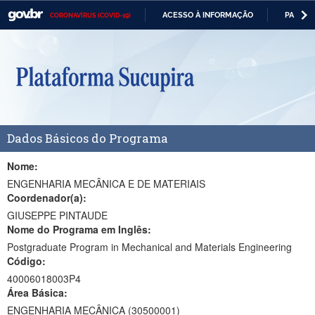
ACESSO À INFORMAÇÃO
PARTICI
CORONAVÍRUS (COVID-19)
Casa Civil
IR
PARA
Ministério da Justiça e Segurança Pública
O
CONTEÚDO
Ministério da Defesa
Ministério das Relações Exteriores
Dados Básicos do Programa
Ministério da Economia
Ministério da Infraestrutura
Nome:
ENGENHARIA MECÂNICA E DE MATERIAIS
Ministério da Agricultura, Pecuária e Abastecimento
Coordenador(a):
GIUSEPPE PINTAUDE
Ministério da Educação
Nome do Programa em Inglês:
Postgraduate Program in Mechanical and Materials Engineering
Ministério da Cidadania
Código:
Ministério da Saúde
40006018003P4
Área Básica:
Ministério de Minas e Energia
ENGENHARIA MECÂNICA (30500001)