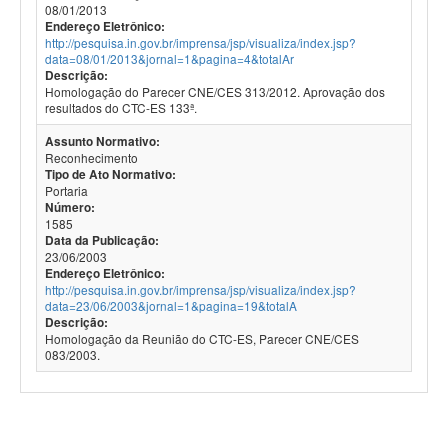
08/01/2013
Endereço Eletrônico:
http://pesquisa.in.gov.br/imprensa/jsp/visualiza/index.jsp?
data=08/01/2013&jornal=1&pagina=4&totalAr
Descrição:
Homologação do Parecer CNE/CES 313/2012. Aprovação dos
resultados do CTC-ES 133ª.
Assunto Normativo:
Reconhecimento
Tipo de Ato Normativo:
Portaria
Número:
1585
Data da Publicação:
23/06/2003
Endereço Eletrônico:
http://pesquisa.in.gov.br/imprensa/jsp/visualiza/index.jsp?
data=23/06/2003&jornal=1&pagina=19&totalA
Descrição:
Homologação da Reunião do CTC-ES, Parecer CNE/CES
083/2003.