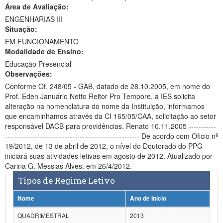
Área de Avaliação:
Ministério da Ciência, Tecnologia, Inovações e Comunicações
ENGENHARIAS III
Situação:
Ministério do Meio Ambiente
EM FUNCIONAMENTO
Modalidade de Ensino:
Ministério do Turismo
Educação Presencial
Ministério do Desenvolvimento Regional
Observações:
Conforme Of. 248/05 - GAB, datado de 28.10.2005, em nome do
Controladoria-Geral da União
Prof. Eden Januário Netto Reitor Pro Tempore, a IES solicita
alteração na nomenclatura do nome da Instituição, informamos
Ministério da Mulher, da Família e dos Direitos Humanos
que encaminhamos através da CI 165/05/CAA, solicitação ao setor
responsável DACB para providências. Renato 10.11.2005 -----------
Secretaria-Geral
------------------------------------------------------ De acordo com Oficio nº
19/2012, de 13 de abril de 2012, o nível do Doutorado do PPG
Secretaria de Governo
iniciará suas atividades letivas em agosto de 2012. Atualizado por
Carina G. Messias Alves, em 26/4/2012.
Gabinete de Segurança Institucional
Tipos de Regime Letivo
Advocacia-Geral da União
Nome
Ano de Início
Banco Central do Brasil
QUADRIMESTRAL
2013