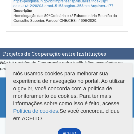
https://pesquisa.in.gov.br/imprensa/jsp/visualiza/index.jsp?
data=14/12/2020&jornal=515&pagina=35&totalArquivos=177
Descrição:
Homologação das 80ª Ordinária e 4ª Extraordinária Reunião do
Conselho Superior. Parecer CNE/CES nº 606/2020.
Projetos de Cooperação entre Instituições
Não há projetos de Cooperação entre Instituições associados ao
programa.
Nós usamos cookies para melhorar sua
experiência de navegação no portal. Ao utilizar
o gov.br, você concorda com a política de
monitoramento de cookies. Para ter mais
Compatibilidade
informações sobre como isso é feito, acesse
Política de cookies
.Se você concorda, clique
Versão do sistema: 3.88.9
Copyright 2022 Capes. Todos os direitos reservados.
em ACEITO.
ACEITO