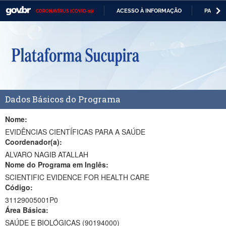
ACESSO À INFORMAÇÃO
PARTICI
CORONAVÍRUS (COVID-19)
Casa Civil
IR
PARA
Ministério da Justiça e Segurança Pública
O
CONTEÚDO
Ministério da Defesa
Ministério das Relações Exteriores
Dados Básicos do Programa
Ministério da Economia
Ministério da Infraestrutura
Nome:
EVIDÊNCIAS CIENTÍFICAS PARA A SAÚDE
Ministério da Agricultura, Pecuária e Abastecimento
Coordenador(a):
ALVARO NAGIB ATALLAH
Ministério da Educação
Nome do Programa em Inglês:
SCIENTIFIC EVIDENCE FOR HEALTH CARE
Ministério da Cidadania
Código:
Ministério da Saúde
31129005001P0
Área Básica:
Ministério de Minas e Energia
SAÚDE E BIOLÓGICAS (90194000)