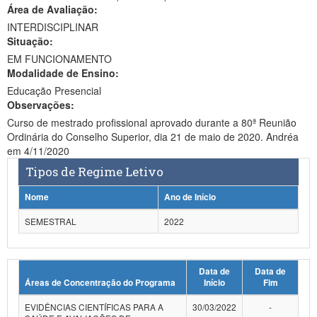
Área de Avaliação:
Ministério da Ciência, Tecnologia, Inovações e Comunicações
INTERDISCIPLINAR
Situação:
Ministério do Meio Ambiente
EM FUNCIONAMENTO
Modalidade de Ensino:
Ministério do Turismo
Educação Presencial
Ministério do Desenvolvimento Regional
Observações:
Curso de mestrado profissional aprovado durante a 80ª Reunião
Controladoria-Geral da União
Ordinária do Conselho Superior, dia 21 de maio de 2020. Andréa
em 4/11/2020
Ministério da Mulher, da Família e dos Direitos Humanos
Tipos de Regime Letivo
Secretaria-Geral
Nome
Ano de Início
Secretaria de Governo
SEMESTRAL
2022
Gabinete de Segurança Institucional
Data de
Data de
Advocacia-Geral da União
Áreas de Concentração do Programa
Início
Fim
Banco Central do Brasil
EVIDÊNCIAS CIENTÍFICAS PARA A
30/03/2022
-