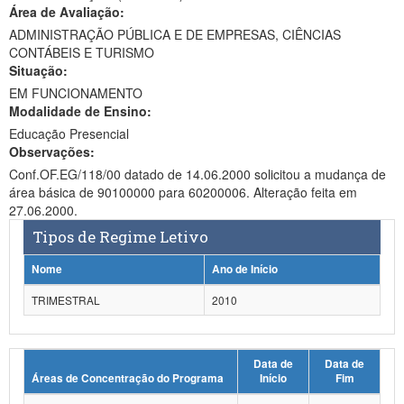
Área de Avaliação:
Ministério da Ciência, Tecnologia, Inovações e Comunicações
ADMINISTRAÇÃO PÚBLICA E DE EMPRESAS, CIÊNCIAS
CONTÁBEIS E TURISMO
Ministério do Meio Ambiente
Situação:
EM FUNCIONAMENTO
Ministério do Turismo
Modalidade de Ensino:
Ministério do Desenvolvimento Regional
Educação Presencial
Observações:
Controladoria-Geral da União
Conf.OF.EG/118/00 datado de 14.06.2000 solicitou a mudança de
área básica de 90100000 para 60200006. Alteração feita em
Ministério da Mulher, da Família e dos Direitos Humanos
27.06.2000.
Tipos de Regime Letivo
Secretaria-Geral
Nome
Ano de Início
Secretaria de Governo
TRIMESTRAL
2010
Gabinete de Segurança Institucional
Advocacia-Geral da União
Data de
Data de
Áreas de Concentração do Programa
Início
Fim
Banco Central do Brasil