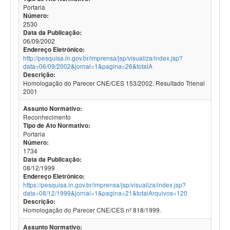
Portaria
Número:
2530
Data da Publicação:
06/09/2002
Endereço Eletrônico:
http://pesquisa.in.gov.br/imprensa/jsp/visualiza/index.jsp?
data=06/09/2002&jornal=1&pagina=26&totalA
Descrição:
Homologação do Parecer CNE/CES 153/2002. Resultado Trienal
2001
Assunto Normativo:
Reconhecimento
Tipo de Ato Normativo:
Portaria
Número:
1734
Data da Publicação:
08/12/1999
Endereço Eletrônico:
https://pesquisa.in.gov.br/imprensa/jsp/visualiza/index.jsp?
data=08/12/1999&jornal=1&pagina=21&totalArquivos=120
Descrição:
Homologação do Parecer CNE/CES nº 818/1999.
Assunto Normativo: