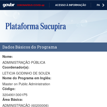
ACESSO À INFORMAÇÃO
PARTICI
CORONAVÍRUS (COVID-19)
Casa Civil
IR
PARA
Ministério da Justiça e Segurança Pública
O
CONTEÚDO
Ministério da Defesa
Ministério das Relações Exteriores
Dados Básicos do Programa
Ministério da Economia
Ministério da Infraestrutura
Nome:
ADMINISTRAÇÃO PÚBLICA
Ministério da Agricultura, Pecuária e Abastecimento
Coordenador(a):
LETICIA GODINHO DE SOUZA
Ministério da Educação
Nome do Programa em Inglês:
Master on Public Administration
Ministério da Cidadania
Código:
Ministério da Saúde
32049013001P5
Área Básica:
Ministério de Minas e Energia
ADMINISTRAÇÃO (60200006)