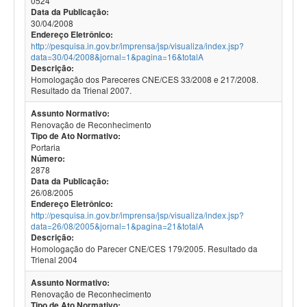
0524
Data da Publicação:
30/04/2008
Endereço Eletrônico:
http://pesquisa.in.gov.br/imprensa/jsp/visualiza/index.jsp?
data=30/04/2008&jornal=1&pagina=16&totalA
Descrição:
Homologação dos Pareceres CNE/CES 33/2008 e 217/2008.
Resultado da Trienal 2007.
Assunto Normativo:
Renovação de Reconhecimento
Tipo de Ato Normativo:
Portaria
Número:
2878
Data da Publicação:
26/08/2005
Endereço Eletrônico:
http://pesquisa.in.gov.br/imprensa/jsp/visualiza/index.jsp?
data=26/08/2005&jornal=1&pagina=21&totalA
Descrição:
Homologação do Parecer CNE/CES 179/2005. Resultado da
Trienal 2004
Assunto Normativo:
Renovação de Reconhecimento
Tipo de Ato Normativo: