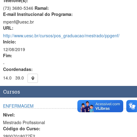
Telefone(s):
(73) 3680-5346
Ramal:
E-mail Institucional do Programa:
mpenf@uesc.br
URL:
http://www.uesc.br/cursos/pos_graduacao/mestrado/ppgenf/
Início:
12/08/2019
Fim:
-
Coordenadas:
14.0
39.0
Cursos
ENFERMAGEM
Nível:
Mestrado Profissional
Código do Curso:
28007018077F2