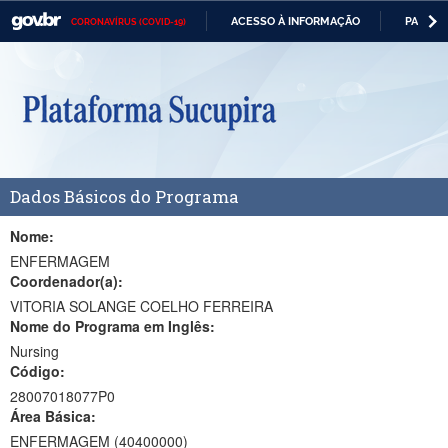
ACESSO À INFORMAÇÃO
PARTICI
CORONAVÍRUS (COVID-19)
Casa Civil
IR
PARA
Ministério da Justiça e Segurança Pública
O
CONTEÚDO
Ministério da Defesa
Ministério das Relações Exteriores
Dados Básicos do Programa
Ministério da Economia
Ministério da Infraestrutura
Nome:
ENFERMAGEM
Ministério da Agricultura, Pecuária e Abastecimento
Coordenador(a):
VITORIA SOLANGE COELHO FERREIRA
Ministério da Educação
Nome do Programa em Inglês:
Nursing
Ministério da Cidadania
Código:
Ministério da Saúde
28007018077P0
Área Básica:
Ministério de Minas e Energia
ENFERMAGEM (40400000)