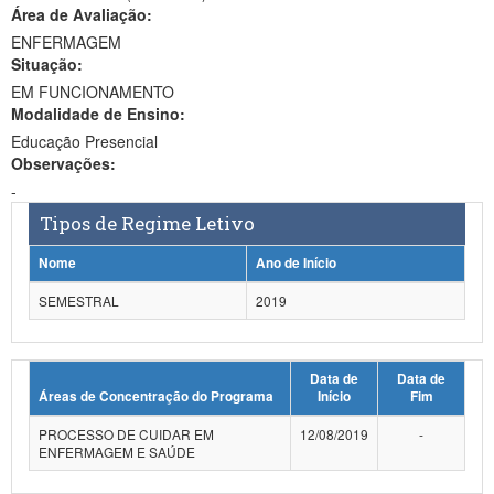
Área de Avaliação:
Ministério da Ciência, Tecnologia, Inovações e Comunicações
ENFERMAGEM
Situação:
Ministério do Meio Ambiente
EM FUNCIONAMENTO
Modalidade de Ensino:
Ministério do Turismo
Educação Presencial
Ministério do Desenvolvimento Regional
Observações:
-
Controladoria-Geral da União
Tipos de Regime Letivo
Ministério da Mulher, da Família e dos Direitos Humanos
Nome
Ano de Início
Secretaria-Geral
SEMESTRAL
2019
Secretaria de Governo
Data de
Data de
Gabinete de Segurança Institucional
Áreas de Concentração do Programa
Início
Fim
Advocacia-Geral da União
PROCESSO DE CUIDAR EM
12/08/2019
-
ENFERMAGEM E SAÚDE
Banco Central do Brasil