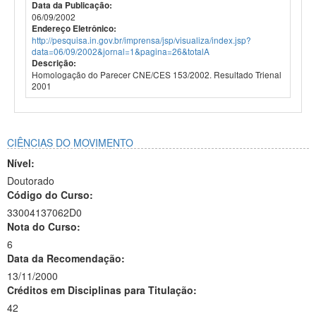
Data da Publicação:
06/09/2002
Endereço Eletrônico:
http://pesquisa.in.gov.br/imprensa/jsp/visualiza/index.jsp?
data=06/09/2002&jornal=1&pagina=26&totalA
Descrição:
Homologação do Parecer CNE/CES 153/2002. Resultado Trienal
2001
CIÊNCIAS DO MOVIMENTO
Nível:
Doutorado
Código do Curso:
33004137062D0
Nota do Curso:
6
Data da Recomendação:
13/11/2000
Créditos em Disciplinas para Titulação:
42