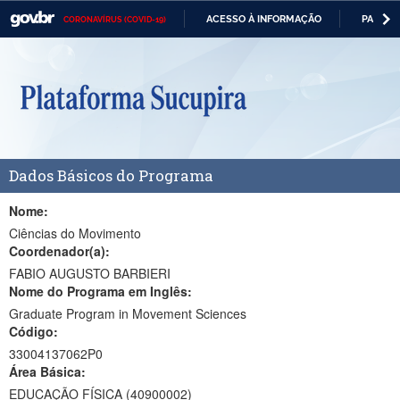
ACESSO À INFORMAÇÃO
PARTICI
CORONAVÍRUS (COVID-19)
Casa Civil
IR
PARA
Ministério da Justiça e Segurança Pública
O
CONTEÚDO
Ministério da Defesa
Ministério das Relações Exteriores
Dados Básicos do Programa
Ministério da Economia
Ministério da Infraestrutura
Nome:
Ciências do Movimento
Ministério da Agricultura, Pecuária e Abastecimento
Coordenador(a):
FABIO AUGUSTO BARBIERI
Ministério da Educação
Nome do Programa em Inglês:
Graduate Program in Movement Sciences
Ministério da Cidadania
Código:
Ministério da Saúde
33004137062P0
Área Básica:
Ministério de Minas e Energia
EDUCAÇÃO FÍSICA (40900002)