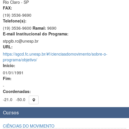
Rio Claro - SP
FAX:
(19)
3536-9690
Telefone(s):
(19) 3536-9600
Ramal:
9690
E-mail Institucional do Programa:
stpgib.rc@unesp.br
URL:
https://sgcd.fc.unesp.br/#!/cienciasdomovimento/sobre-o-
programa/objetivo/
Início:
01/01/1991
Fim:
-
Coordenadas:
-21.0
-50.0
Cursos
CIÊNCIAS DO MOVIMENTO