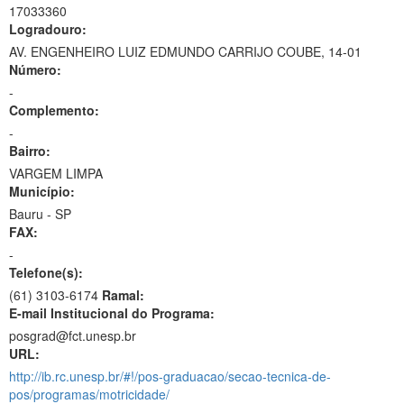
17033360
Logradouro:
AV. ENGENHEIRO LUIZ EDMUNDO CARRIJO COUBE, 14-01
Número:
-
Complemento:
-
Bairro:
VARGEM LIMPA
Município:
Bauru - SP
FAX:
-
Telefone(s):
(61) 3103-6174
Ramal:
E-mail Institucional do Programa:
posgrad@fct.unesp.br
URL:
http://ib.rc.unesp.br/#!/pos-graduacao/secao-tecnica-de-
pos/programas/motricidade/