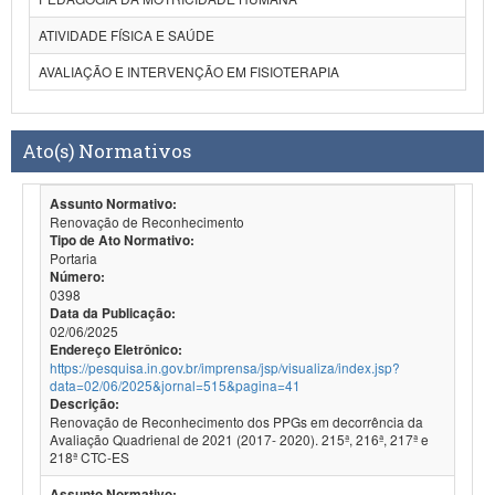
ATIVIDADE FÍSICA E SAÚDE
AVALIAÇÃO E INTERVENÇÃO EM FISIOTERAPIA
Ato(s) Normativos
Assunto Normativo:
Renovação de Reconhecimento
Tipo de Ato Normativo:
Portaria
Número:
0398
Data da Publicação:
02/06/2025
Endereço Eletrônico:
https://pesquisa.in.gov.br/imprensa/jsp/visualiza/index.jsp?
data=02/06/2025&jornal=515&pagina=41
Descrição:
Renovação de Reconhecimento dos PPGs em decorrência da
Avaliação Quadrienal de 2021 (2017- 2020). 215ª, 216ª, 217ª e
218ª CTC-ES
Assunto Normativo: