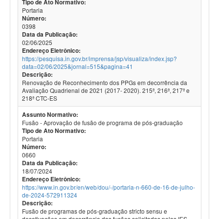
Tipo de Ato Normativo:
Portaria
Número:
0398
Data da Publicação:
02/06/2025
Endereço Eletrônico:
https://pesquisa.in.gov.br/imprensa/jsp/visualiza/index.jsp?
data=02/06/2025&jornal=515&pagina=41
Descrição:
Renovação de Reconhecimento dos PPGs em decorrência da
Avaliação Quadrienal de 2021 (2017- 2020). 215ª, 216ª, 217ª e
218ª CTC-ES
Assunto Normativo:
Fusão - Aprovação de fusão de programa de pós-graduação
Tipo de Ato Normativo:
Portaria
Número:
0660
Data da Publicação:
18/07/2024
Endereço Eletrônico:
https://www.in.gov.br/en/web/dou/-/portaria-n-660-de-16-de-julho-
de-2024-572911324
Descrição:
Fusão de programas de pós-graduação stricto sensu e
desativações em decorrência das fusões solicitadas pelas IES.