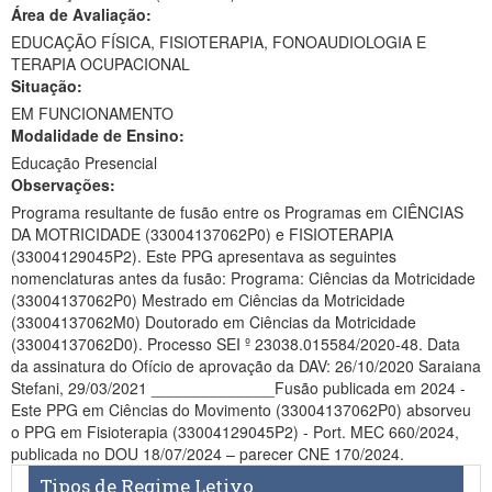
Área de Avaliação:
Ministério da Ciência, Tecnologia, Inovações e Comunicações
EDUCAÇÃO FÍSICA, FISIOTERAPIA, FONOAUDIOLOGIA E
TERAPIA OCUPACIONAL
Ministério do Meio Ambiente
Situação:
EM FUNCIONAMENTO
Ministério do Turismo
Modalidade de Ensino:
Ministério do Desenvolvimento Regional
Educação Presencial
Observações:
Controladoria-Geral da União
Programa resultante de fusão entre os Programas em CIÊNCIAS
DA MOTRICIDADE (33004137062P0) e FISIOTERAPIA
Ministério da Mulher, da Família e dos Direitos Humanos
(33004129045P2). Este PPG apresentava as seguintes
nomenclaturas antes da fusão: Programa: Ciências da Motricidade
Secretaria-Geral
(33004137062P0) Mestrado em Ciências da Motricidade
(33004137062M0) Doutorado em Ciências da Motricidade
Secretaria de Governo
(33004137062D0). Processo SEI º 23038.015584/2020-48. Data
da assinatura do Ofício de aprovação da DAV: 26/10/2020 Saraiana
Gabinete de Segurança Institucional
Stefani, 29/03/2021 ______________Fusão publicada em 2024 -
Este PPG em Ciências do Movimento (33004137062P0) absorveu
Advocacia-Geral da União
o PPG em Fisioterapia (33004129045P2) - Port. MEC 660/2024,
publicada no DOU 18/07/2024 – parecer CNE 170/2024.
Banco Central do Brasil
Tipos de Regime Letivo