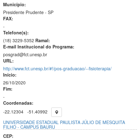
Município:
Presidente Prudente - SP
FAX:
-
Telefone(s):
(18) 3229-5352
Ramal:
E-mail Institucional do Programa:
posgrad@fct.unesp.br
URL:
http://www.fct.unesp.br/#!/pos-graduacao/--fisioterapia/
Início:
26/10/2020
Fim:
-
Coordenadas:
-22.12304
-51.40992
UNIVERSIDADE ESTADUAL PAULISTA JÚLIO DE MESQUITA
FILHO - CAMPUS BAURU
CEP: