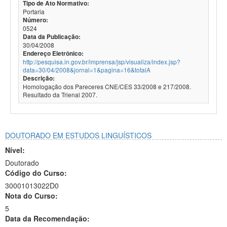
Tipo de Ato Normativo:
Portaria
Número:
0524
Data da Publicação:
30/04/2008
Endereço Eletrônico:
http://pesquisa.in.gov.br/imprensa/jsp/visualiza/index.jsp?
data=30/04/2008&jornal=1&pagina=16&totalA
Descrição:
Homologação dos Pareceres CNE/CES 33/2008 e 217/2008.
Resultado da Trienal 2007.
DOUTORADO EM ESTUDOS LINGUÍSTICOS
Nível:
Doutorado
Código do Curso:
30001013022D0
Nota do Curso:
5
Data da Recomendação: