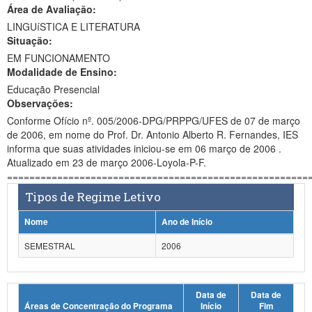
Área de Avaliação:
Ministério da Ciência, Tecnologia, Inovações e Comunicações
LINGUíSTICA E LITERATURA
Situação:
Ministério do Meio Ambiente
EM FUNCIONAMENTO
Modalidade de Ensino:
Ministério do Turismo
Educação Presencial
Ministério do Desenvolvimento Regional
Observações:
Conforme Ofício nº. 005/2006-DPG/PRPPG/UFES de 07 de março
Controladoria-Geral da União
de 2006, em nome do Prof. Dr. Antonio Alberto R. Fernandes, IES
informa que suas atividades iniciou-se em 06 março de 2006 .
Ministério da Mulher, da Família e dos Direitos Humanos
Atualizado em 23 de março 2006-Loyola-P-F.
======================================================
Secretaria-Geral
Tipos de Regime Letivo
Secretaria de Governo
Nome
Ano de Início
Gabinete de Segurança Institucional
SEMESTRAL
2006
Advocacia-Geral da União
Data de
Data de
Banco Central do Brasil
Áreas de Concentração do Programa
Início
Fim