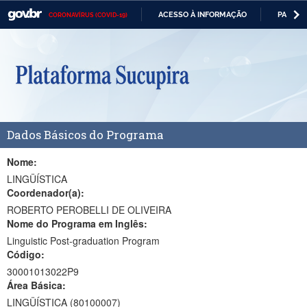
ACESSO À INFORMAÇÃO
PARTICI
CORONAVÍRUS (COVID-19)
Casa Civil
IR
PARA
Ministério da Justiça e Segurança Pública
O
CONTEÚDO
Ministério da Defesa
Ministério das Relações Exteriores
Dados Básicos do Programa
Ministério da Economia
Ministério da Infraestrutura
Nome:
LINGÜÍSTICA
Ministério da Agricultura, Pecuária e Abastecimento
Coordenador(a):
ROBERTO PEROBELLI DE OLIVEIRA
Ministério da Educação
Nome do Programa em Inglês:
Linguistic Post-graduation Program
Ministério da Cidadania
Código:
Ministério da Saúde
30001013022P9
Área Básica:
Ministério de Minas e Energia
LINGÜÍSTICA (80100007)