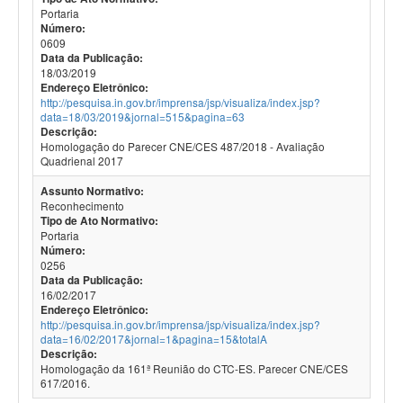
Portaria
Número:
0609
Data da Publicação:
18/03/2019
Endereço Eletrônico:
http://pesquisa.in.gov.br/imprensa/jsp/visualiza/index.jsp?
data=18/03/2019&jornal=515&pagina=63
Descrição:
Homologação do Parecer CNE/CES 487/2018 - Avaliação
Quadrienal 2017
Assunto Normativo:
Reconhecimento
Tipo de Ato Normativo:
Portaria
Número:
0256
Data da Publicação:
16/02/2017
Endereço Eletrônico:
http://pesquisa.in.gov.br/imprensa/jsp/visualiza/index.jsp?
data=16/02/2017&jornal=1&pagina=15&totalA
Descrição:
Homologação da 161ª Reunião do CTC-ES. Parecer CNE/CES
617/2016.