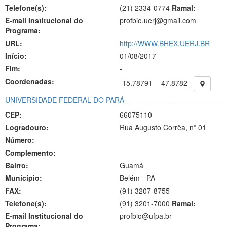
Telefone(s):
(21) 2334-0774
Ramal:
E-mail Institucional do
profbio.uerj@gmail.com
Programa:
URL:
http://WWW.BHEX.UERJ.BR
Início:
01/08/2017
Fim:
-
Coordenadas:
-15.78791
-47.8782
UNIVERSIDADE FEDERAL DO PARÁ
CEP:
66075110
Logradouro:
Rua Augusto Corrêa, nº 01
Número:
-
Complemento:
-
Bairro:
Guamá
Município:
Belém - PA
FAX:
(91)
3207-8755
Telefone(s):
(91) 3201-7000
Ramal:
E-mail Institucional do
profbio@ufpa.br
Programa: