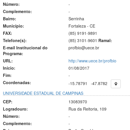
Número:
-
Complemento:
-
Bairro:
Serrinha
Município:
Fortaleza - CE
FAX:
(85)
9191-9891
Telefone(s):
(85) 3101-9601
Ramal:
E-mail Institucional do
profbio@uece.br
Programa:
URL:
http://www.uece.br/profbio
Início:
01/08/2017
Fim:
-
Coordenadas:
-15.78791
-47.8782
UNIVERSIDADE ESTADUAL DE CAMPINAS
CEP:
13083970
Logradouro:
Rua da Reitoria, 109
Número:
-
Complemento:
-