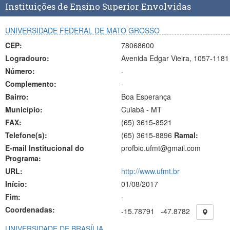
Instituições de Ensino Superior Envolvidas
UNIVERSIDADE FEDERAL DE MATO GROSSO
CEP:
78068600
Logradouro:
Avenida Edgar Vieira, 1057-1181
Número:
-
Complemento:
-
Bairro:
Boa Esperança
Município:
Cuiabá - MT
FAX:
(65)
3615-8521
Telefone(s):
(65) 3615-8896
Ramal:
E-mail Institucional do
profbio.ufmt@gmail.com
Programa:
URL:
http://www.ufmt.br
Início:
01/08/2017
Fim:
-
Coordenadas:
-15.78791
-47.8782
UNIVERSIDADE DE BRASÍLIA