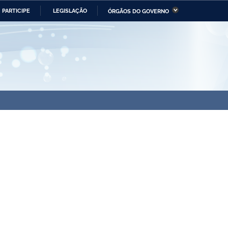
PARTICIPE
LEGISLAÇÃO
ÓRGÃOS DO GOVERNO
stério da Economia
Ministério da Infraestrutura
stério de Minas e Energia
Ministério da Ciência,
Tecnologia, Inovações e
Comunicações
tério da Mulher, da Família
Secretaria-Geral
s Direitos Humanos
lto