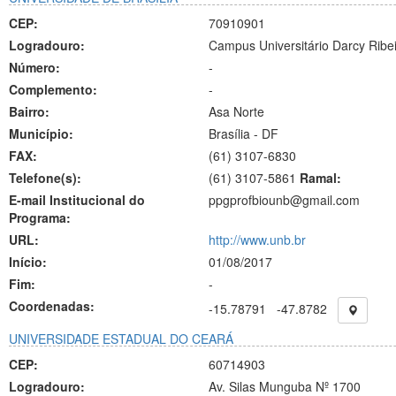
CEP:
70910901
Logradouro:
Campus Universitário Darcy Ribe
Número:
-
Complemento:
-
Bairro:
Asa Norte
Município:
Brasília - DF
FAX:
(61)
3107-6830
Telefone(s):
(61) 3107-5861
Ramal:
E-mail Institucional do
ppgprofbiounb@gmail.com
Programa:
URL:
http://www.unb.br
Início:
01/08/2017
Fim:
-
Coordenadas:
-15.78791
-47.8782
UNIVERSIDADE ESTADUAL DO CEARÁ
CEP:
60714903
Logradouro:
Av. Silas Munguba Nº 1700