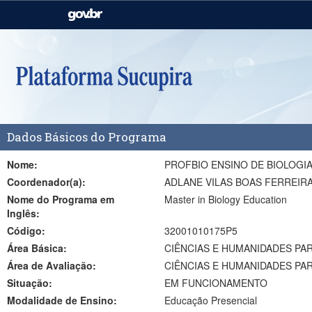
Casa Civil
Ministério da Justiça e
Segurança Pública
Ministério da Agricultura,
Ministério da Educação
Pecuária e Abastecimento
Ministério do Meio Ambiente
Ministério do Turismo
Dados Básicos do Programa
Secretaria de Governo
Gabinete de Segurança
Institucional
Nome:
PROFBIO ENSINO DE BIOLOGI
Coordenador(a):
ADLANE VILAS BOAS FERREIR
Nome do Programa em
Master in Biology Education
Inglês:
Código:
32001010175P5
Área Básica:
CIÊNCIAS E HUMANIDADES PAR
Área de Avaliação:
CIÊNCIAS E HUMANIDADES PA
Situação:
EM FUNCIONAMENTO
Modalidade de Ensino:
Educação Presencial