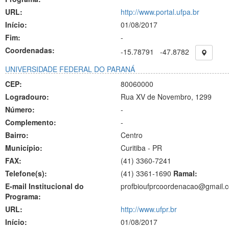
URL:
http://www.portal.ufpa.br
Início:
01/08/2017
Fim:
-
Coordenadas:
-15.78791
-47.8782
UNIVERSIDADE FEDERAL DO PARANÁ
CEP:
80060000
Logradouro:
Rua XV de Novembro, 1299
Número:
-
Complemento:
-
Bairro:
Centro
Município:
Curitiba - PR
FAX:
(41)
3360-7241
Telefone(s):
(41) 3361-1690
Ramal:
E-mail Institucional do
profbioufprcoordenacao@gmail.
Programa:
URL:
http://www.ufpr.br
Início:
01/08/2017