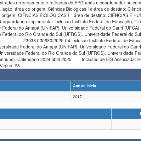
eamente e retiradas do PPG após o coordenador no comunicar. CAMP 6/5/2024 -------Confo
liação: área de origem: Ciências Biológicas I e área de destino: Ci
a de origem: CIÊNCIAS BIOLÓGICAS I – área de destino: CIÊNCIAS 
aguardando implementar inclusao Instituto Federal de Educação, Ciên
 Federal do Amapá (UNIFAP), Universidade Federal do Cariri (UFCA),
 Federal do Rio Grande do Sul (UFRGS), Universidade Federal do Sul
------------- 23038.000680/2025-04 inclusao Instituto Federal de Educ
versidade Federal do Amapá (UNIFAP), Universidade Federal do Carir
iversidade Federal do Rio Grande do Sul (UFRGS), Universidade Fede
ns). Calendário 2024 abril 2025 ----- Inclusão de IES Associada: 
Página: 68
Ano de Início
2017