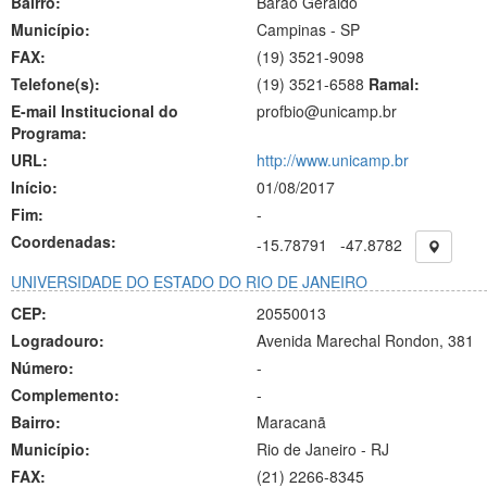
Bairro:
Barão Geraldo
Município:
Campinas - SP
FAX:
(19)
3521-9098
Telefone(s):
(19) 3521-6588
Ramal:
E-mail Institucional do
profbio@unicamp.br
Programa:
URL:
http://www.unicamp.br
Início:
01/08/2017
Fim:
-
Coordenadas:
-15.78791
-47.8782
UNIVERSIDADE DO ESTADO DO RIO DE JANEIRO
CEP:
20550013
Logradouro:
Avenida Marechal Rondon, 381
Número:
-
Complemento:
-
Bairro:
Maracanã
Município:
Rio de Janeiro - RJ
FAX:
(21)
2266-8345