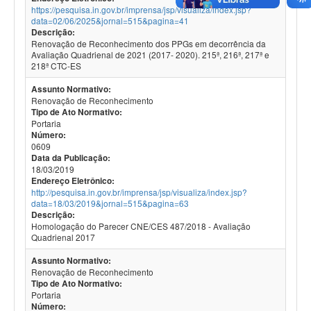
https://pesquisa.in.gov.br/imprensa/jsp/visualiza/index.jsp?
data=02/06/2025&jornal=515&pagina=41
Descrição:
Renovação de Reconhecimento dos PPGs em decorrência da
Avaliação Quadrienal de 2021 (2017- 2020). 215ª, 216ª, 217ª e
218ª CTC-ES
Assunto Normativo:
Renovação de Reconhecimento
Tipo de Ato Normativo:
Portaria
Número:
0609
Data da Publicação:
18/03/2019
Endereço Eletrônico:
http://pesquisa.in.gov.br/imprensa/jsp/visualiza/index.jsp?
data=18/03/2019&jornal=515&pagina=63
Descrição:
Homologação do Parecer CNE/CES 487/2018 - Avaliação
Quadrienal 2017
Assunto Normativo:
Renovação de Reconhecimento
Tipo de Ato Normativo:
Portaria
Número: