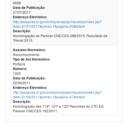
0656
Data da Publicação:
27/07/2017
Endereço Eletrônico:
http://pesquisa.in.gov.br/imprensa/jsp/visualiza/index.jsp?
data=27/07/2017&jornal=1&pagina=20&totalA
Descrição:
Homologação do Parecer CNE/CES 288/2015. Resultado da
Trienal 2013.
Assunto Normativo:
Reconhecimento
Tipo de Ato Normativo:
Portaria
Número:
1325
Data da Publicação:
22/09/2011
Endereço Eletrônico:
http://pesquisa.in.gov.br/imprensa/jsp/visualiza/index.jsp?
data=21/09/2011&jornal=1&pagina=47&totalA
Descrição:
Homologação das 119ª, 121ª e 122ª Reuniões do CTC-ES,
Parecer CNE/CES 162/2011.