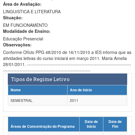
Área de Avaliação:
Ministério da Ciência, Tecnologia, Inovações e Comunicações
LINGUíSTICA E LITERATURA
Situação:
Ministério do Meio Ambiente
EM FUNCIONAMENTO
Modalidade de Ensino:
Ministério do Turismo
Educação Presencial
Ministério do Desenvolvimento Regional
Observações:
Conforme Ofício PPG 48/2010 de 16/11/2010 a IES informa que as
Controladoria-Geral da União
atividades letivas do curso iniciará em março 2011. Maria Amelia
28/01/2011. ---------------------------------------------------------------------
Ministério da Mulher, da Família e dos Direitos Humanos
----------------------------------------------------------
Tipos de Regime Letivo
Secretaria-Geral
Nome
Ano de Início
Secretaria de Governo
SEMESTRAL
2011
Gabinete de Segurança Institucional
Advocacia-Geral da União
Data de
Data de
Áreas de Concentração do Programa
Início
Fim
Banco Central do Brasil