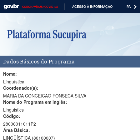
ACESSO À INFORMAÇÃO
PARTICI
CORONAVÍRUS (COVID-19)
Casa Civil
IR
PARA
Ministério da Justiça e Segurança Pública
O
CONTEÚDO
Ministério da Defesa
Ministério das Relações Exteriores
Dados Básicos do Programa
Ministério da Economia
Ministério da Infraestrutura
Nome:
Linguística
Ministério da Agricultura, Pecuária e Abastecimento
Coordenador(a):
MARIA DA CONCEICAO FONSECA SILVA
Ministério da Educação
Nome do Programa em Inglês:
Linguistics
Ministério da Cidadania
Código:
Ministério da Saúde
28006011011P2
Área Básica:
Ministério de Minas e Energia
LINGÜÍSTICA (80100007)