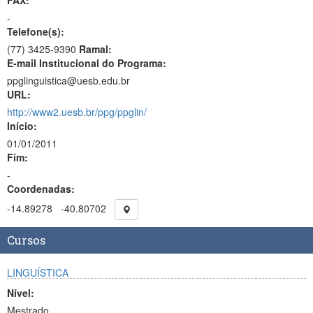
FAX:
-
Telefone(s):
(77) 3425-9390
Ramal:
E-mail Institucional do Programa:
ppglinguistica@uesb.edu.br
URL:
http://www2.uesb.br/ppg/ppglin/
Início:
01/01/2011
Fim:
-
Coordenadas:
-14.89278
-40.80702
Cursos
LINGUÍSTICA
Nível:
Mestrado