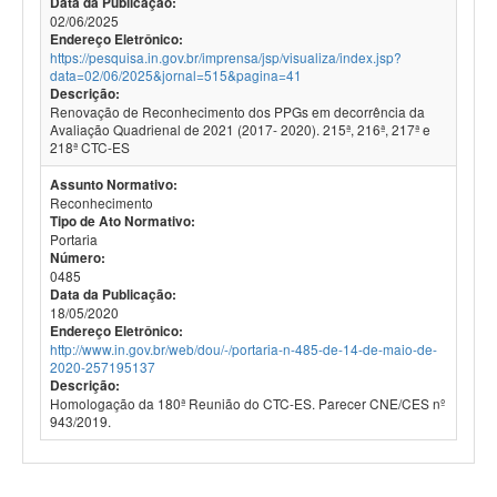
Data da Publicação:
02/06/2025
Endereço Eletrônico:
https://pesquisa.in.gov.br/imprensa/jsp/visualiza/index.jsp?
data=02/06/2025&jornal=515&pagina=41
Descrição:
Renovação de Reconhecimento dos PPGs em decorrência da
Avaliação Quadrienal de 2021 (2017- 2020). 215ª, 216ª, 217ª e
218ª CTC-ES
Assunto Normativo:
Reconhecimento
Tipo de Ato Normativo:
Portaria
Número:
0485
Data da Publicação:
18/05/2020
Endereço Eletrônico:
http://www.in.gov.br/web/dou/-/portaria-n-485-de-14-de-maio-de-
2020-257195137
Descrição:
Homologação da 180ª Reunião do CTC-ES. Parecer CNE/CES nº
943/2019.