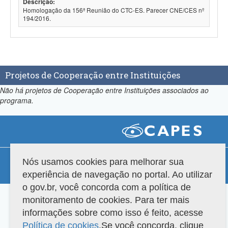
Descrição:
Homologação da 156ª Reunião do CTC-ES. Parecer CNE/CES nº
194/2016.
Projetos de Cooperação entre Instituições
Não há projetos de Cooperação entre Instituições associados ao
programa.
Compatibilidade
Nós usamos cookies para melhorar sua
experiência de navegação no portal. Ao utilizar
Versão do sistema: 3.88.9
Copyright 2022 Capes. Todos os direitos reservados.
o gov.br, você concorda com a política de
monitoramento de cookies. Para ter mais
informações sobre como isso é feito, acesse
Política de cookies
.Se você concorda, clique