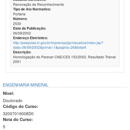
Renovação de Reconhecimento
Tipo de Ato Normativo:
Portaria
Número:
2530
Data da Publicação:
06/09/2002
Endereço Eletrônico:
http://pesquisa.in.gov.br/imprensa/jsp/visualiza/index.jsp?
data=06/09/2002&jornal=1&pagina=26&totalA
Descrição:
Homologação do Parecer CNE/CES 153/2002. Resultado Trienal
2001
ENGENHARIA MINERAL
Nível:
Doutorado
Código do Curso:
32007019008D0
Nota do Curso:
5