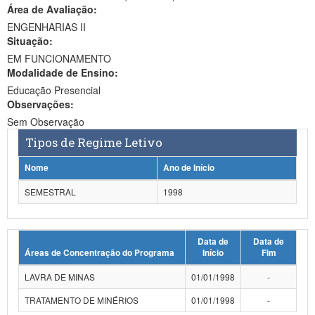
Área de Avaliação:
Ministério da Ciência, Tecnologia, Inovações e Comunicações
ENGENHARIAS II
Situação:
Ministério do Meio Ambiente
EM FUNCIONAMENTO
Modalidade de Ensino:
Ministério do Turismo
Educação Presencial
Ministério do Desenvolvimento Regional
Observações:
Sem Observação
Controladoria-Geral da União
Tipos de Regime Letivo
Ministério da Mulher, da Família e dos Direitos Humanos
Nome
Ano de Início
Secretaria-Geral
SEMESTRAL
1998
Secretaria de Governo
Data de
Data de
Gabinete de Segurança Institucional
Áreas de Concentração do Programa
Início
Fim
Advocacia-Geral da União
LAVRA DE MINAS
01/01/1998
-
Banco Central do Brasil
TRATAMENTO DE MINÉRIOS
01/01/1998
-