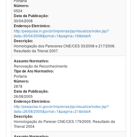
Portaria
Número:
0524
Data da Publicação:
30/04/2008
Endereço Eletrônico:
http://pesquisa.in.gov.br/imprensa/jsp/visualiza/index.jsp?
data=30/04/2008&jornal=1&pagina=16&totalA
Descrição:
Homologação dos Pareceres CNE/CES 33/2008 e 217/2008.
Resultado da Trienal 2007.
Assunto Normativo:
Renovação de Reconhecimento
Tipo de Ato Normativo:
Portaria
Número:
2878
Data da Publicação:
26/08/2005
Endereço Eletrônico:
http://pesquisa.in.gov.br/imprensa/jsp/visualiza/index.jsp?
data=26/08/2005&jornal=1&pagina=21&totalA
Descrição:
Homologação do Parecer CNE/CES 179/2005. Resultado da
Trienal 2004
Assunto Normativo: