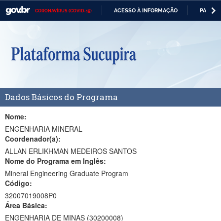
ACESSO À INFORMAÇÃO
PARTICI
CORONAVÍRUS (COVID-19)
Casa Civil
IR
PARA
Ministério da Justiça e Segurança Pública
O
CONTEÚDO
Ministério da Defesa
Ministério das Relações Exteriores
Dados Básicos do Programa
Ministério da Economia
Ministério da Infraestrutura
Nome:
ENGENHARIA MINERAL
Ministério da Agricultura, Pecuária e Abastecimento
Coordenador(a):
ALLAN ERLIKHMAN MEDEIROS SANTOS
Ministério da Educação
Nome do Programa em Inglês:
Mineral Engineering Graduate Program
Ministério da Cidadania
Código:
Ministério da Saúde
32007019008P0
Área Básica:
Ministério de Minas e Energia
ENGENHARIA DE MINAS (30200008)