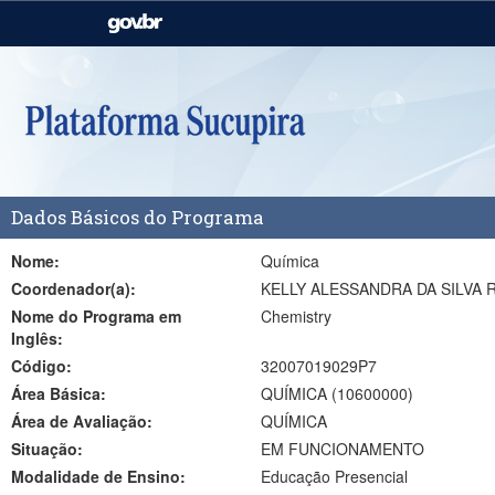
Casa Civil
Ministério da Justiça e
Segurança Pública
Ministério da Agricultura,
Ministério da Educação
Pecuária e Abastecimento
Ministério do Meio Ambiente
Ministério do Turismo
Dados Básicos do Programa
Secretaria de Governo
Gabinete de Segurança
Institucional
Nome:
Química
Coordenador(a):
KELLY ALESSANDRA DA SILVA
Nome do Programa em
Chemistry
Inglês:
Código:
32007019029P7
Área Básica:
QUÍMICA (10600000)
Área de Avaliação:
QUÍMICA
Situação:
EM FUNCIONAMENTO
Modalidade de Ensino:
Educação Presencial