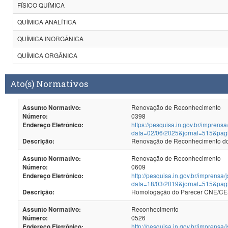
FÍSICO QUÍMICA
QUÍMICA ANALÍTICA
QUÍMICA INORGÂNICA
QUÍMICA ORGÂNICA
Ato(s) Normativos
Renovação de Reconhecimento
Assunto Normativo:
0398
Número:
https://pesquisa.in.gov.br/imprensa
Endereço Eletrônico:
data=02/06/2025&jornal=515&pag
Renovação de Reconhecimento dos
Descrição:
Renovação de Reconhecimento
Assunto Normativo:
0609
Número:
http://pesquisa.in.gov.br/imprensa/
Endereço Eletrônico:
data=18/03/2019&jornal=515&pag
Homologação do Parecer CNE/CES
Descrição:
Reconhecimento
Assunto Normativo:
0526
Número:
http://pesquisa.in.gov.br/imprensa/
Endereço Eletrônico: