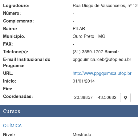
Logradouro:
Rua Diogo de Vasconcelos, nº 122
Número:
-
Complemento:
-
Bairro:
PILAR
Município:
Ouro Preto - MG
FAX:
-
Telefone(s):
(31) 3559-1707
Ramal:
E-mail Institucional do
ppgquimica.iceb@ufop.edu.br
Programa:
URL:
http://www.ppgquimica.ufop.br
Início:
01/01/2014
Fim:
-
Coordenadas:
-20.38857
-43.50682
Cursos
QUÍMICA
Nível:
Mestrado