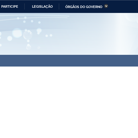
PARTICIPE
LEGISLAÇÃO
ÓRGÃOS DO GOVERNO
stério da Economia
Ministério da Infraestrutura
stério de Minas e Energia
Ministério da Ciência,
Tecnologia, Inovações e
Comunicações
tério da Mulher, da Família
Secretaria-Geral
s Direitos Humanos
lto