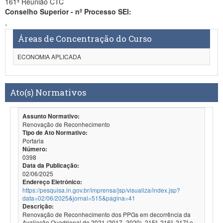
161ª Reunião CTC
Conselho Superior - nº Processo SEI:
-
Áreas de Concentração do Curso
ECONOMIA APLICADA
Ato(s) Normativos
Assunto Normativo:
Renovação de Reconhecimento
Tipo de Ato Normativo:
Portaria
Número:
0398
Data da Publicação:
02/06/2025
Endereço Eletrônico:
https://pesquisa.in.gov.br/imprensa/jsp/visualiza/index.jsp?
data=02/06/2025&jornal=515&pagina=41
Descrição:
Renovação de Reconhecimento dos PPGs em decorrência da
Avaliação Quadrienal de 2021 (2017- 2020). 215ª, 216ª, 217ª e