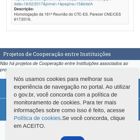
data=16/02/2017&jornal=1&pagina=15&totalA
Descrição:
Homologação da 161ª Reunião do CTC-ES. Parecer CNE/CES
617/2016.
Projetos de Cooperação entre Instituições
Não há projetos de Cooperação entre Instituições associados ao
programa.
Nós usamos cookies para melhorar sua
experiência de navegação no portal. Ao utilizar
o gov.br, você concorda com a política de
monitoramento de cookies. Para ter mais
Compatibilidade
informações sobre como isso é feito, acesse
Versão do sistema: 3.88.9
Copyright 2022 Capes. Todos os direitos reservados.
Política de cookies
.Se você concorda, clique
em ACEITO.