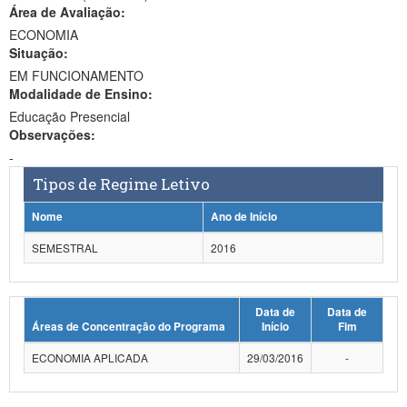
Área de Avaliação:
Ministério da Ciência, Tecnologia, Inovações e Comunicações
ECONOMIA
Situação:
Ministério do Meio Ambiente
EM FUNCIONAMENTO
Modalidade de Ensino:
Ministério do Turismo
Educação Presencial
Ministério do Desenvolvimento Regional
Observações:
-
Controladoria-Geral da União
Tipos de Regime Letivo
Ministério da Mulher, da Família e dos Direitos Humanos
Nome
Ano de Início
Secretaria-Geral
SEMESTRAL
2016
Secretaria de Governo
Data de
Data de
Gabinete de Segurança Institucional
Áreas de Concentração do Programa
Início
Fim
Advocacia-Geral da União
ECONOMIA APLICADA
29/03/2016
-
Banco Central do Brasil