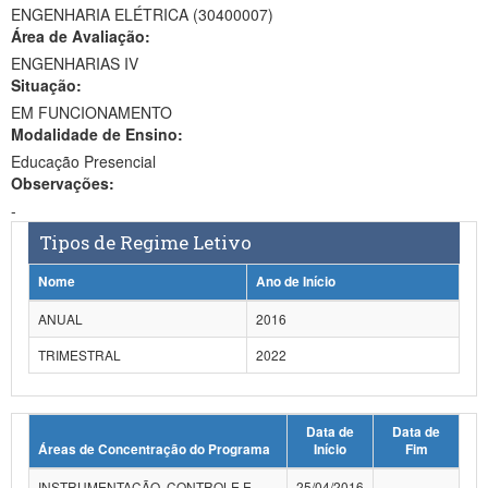
ENGENHARIA ELÉTRICA (30400007)
Ministério da Ciência, Tecnologia, Inovações e Comunicações
Área de Avaliação:
ENGENHARIAS IV
Ministério do Meio Ambiente
Situação:
EM FUNCIONAMENTO
Ministério do Turismo
Modalidade de Ensino:
Ministério do Desenvolvimento Regional
Educação Presencial
Observações:
Controladoria-Geral da União
-
Tipos de Regime Letivo
Ministério da Mulher, da Família e dos Direitos Humanos
Nome
Ano de Início
Secretaria-Geral
ANUAL
2016
Secretaria de Governo
TRIMESTRAL
2022
Gabinete de Segurança Institucional
Advocacia-Geral da União
Data de
Data de
Áreas de Concentração do Programa
Início
Fim
Banco Central do Brasil
INSTRUMENTAÇÃO, CONTROLE E
25/04/2016
-