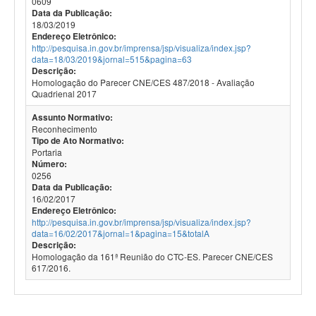
0609
Data da Publicação:
18/03/2019
Endereço Eletrônico:
http://pesquisa.in.gov.br/imprensa/jsp/visualiza/index.jsp?
data=18/03/2019&jornal=515&pagina=63
Descrição:
Homologação do Parecer CNE/CES 487/2018 - Avaliação
Quadrienal 2017
Assunto Normativo:
Reconhecimento
Tipo de Ato Normativo:
Portaria
Número:
0256
Data da Publicação:
16/02/2017
Endereço Eletrônico:
http://pesquisa.in.gov.br/imprensa/jsp/visualiza/index.jsp?
data=16/02/2017&jornal=1&pagina=15&totalA
Descrição:
Homologação da 161ª Reunião do CTC-ES. Parecer CNE/CES
617/2016.