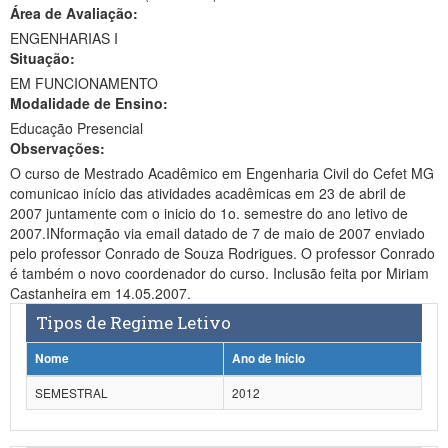
Área de Avaliação:
Ministério da Ciência, Tecnologia, Inovações e Comunicações
ENGENHARIAS I
Situação:
Ministério do Meio Ambiente
EM FUNCIONAMENTO
Modalidade de Ensino:
Ministério do Turismo
Educação Presencial
Ministério do Desenvolvimento Regional
Observações:
O curso de Mestrado Acadêmico em Engenharia Civil do Cefet MG
Controladoria-Geral da União
comunicao início das atividades acadêmicas em 23 de abril de
2007 juntamente com o inicio do 1o. semestre do ano letivo de
Ministério da Mulher, da Família e dos Direitos Humanos
2007.INformação via email datado de 7 de maio de 2007 enviado
pelo professor Conrado de Souza Rodrigues. O professor Conrado
Secretaria-Geral
é também o novo coordenador do curso. Inclusão feita por Miriam
Castanheira em 14.05.2007.
Secretaria de Governo
Tipos de Regime Letivo
Gabinete de Segurança Institucional
Nome
Ano de Início
Advocacia-Geral da União
SEMESTRAL
2012
Banco Central do Brasil