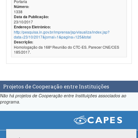
Portaria
Número:
1338
Data da Publicação:
23/10/2017
Endereço Eletrônico:
http://pesquisa.in.gov.br/imprensa/jsp/visualiza/index.jsp?
data=23/10/2017&jornal=1&pagina=125&total
Descrição:
Homologação da 168ª Reunião do CTC-ES. Parecer CNE/CES
185/2017.
Projetos de Cooperação entre Instituições
Não há projetos de Cooperação entre Instituições associados ao
programa.
Compatibilidade