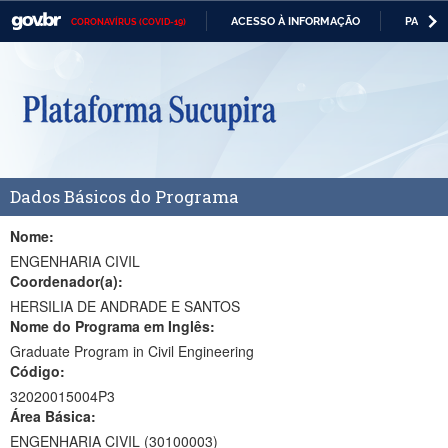
ACESSO À INFORMAÇÃO
PARTICI
CORONAVÍRUS (COVID-19)
Casa Civil
IR
PARA
Ministério da Justiça e Segurança Pública
O
CONTEÚDO
Ministério da Defesa
Ministério das Relações Exteriores
Dados Básicos do Programa
Ministério da Economia
Ministério da Infraestrutura
Nome:
ENGENHARIA CIVIL
Ministério da Agricultura, Pecuária e Abastecimento
Coordenador(a):
HERSILIA DE ANDRADE E SANTOS
Ministério da Educação
Nome do Programa em Inglês:
Graduate Program in Civil Engineering
Ministério da Cidadania
Código:
Ministério da Saúde
32020015004P3
Área Básica:
Ministério de Minas e Energia
ENGENHARIA CIVIL (30100003)