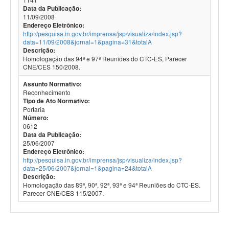
Data da Publicação:
11/09/2008
Endereço Eletrônico:
http://pesquisa.in.gov.br/imprensa/jsp/visualiza/index.jsp?
data=11/09/2008&jornal=1&pagina=31&totalA
Descrição:
Homologação das 94ª e 97ª Reuniões do CTC-ES, Parecer
CNE/CES 150/2008.
Assunto Normativo:
Reconhecimento
Tipo de Ato Normativo:
Portaria
Número:
0612
Data da Publicação:
25/06/2007
Endereço Eletrônico:
http://pesquisa.in.gov.br/imprensa/jsp/visualiza/index.jsp?
data=25/06/2007&jornal=1&pagina=24&totalA
Descrição:
Homologação das 89ª, 90ª, 92ª, 93ª e 94ª Reuniões do CTC-ES.
Parecer CNE/CES 115/2007.