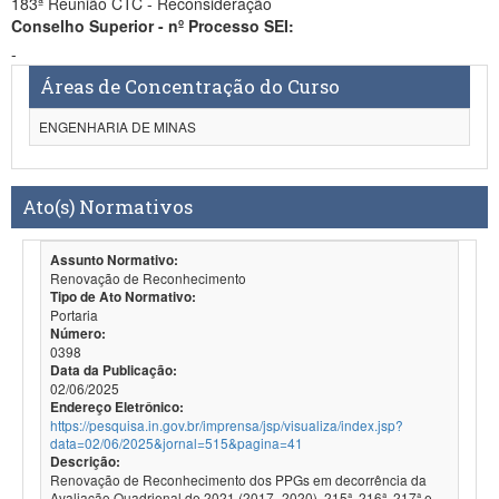
183ª Reunião CTC - Reconsideração
Conselho Superior - nº Processo SEI:
-
Áreas de Concentração do Curso
ENGENHARIA DE MINAS
Ato(s) Normativos
Assunto Normativo:
Renovação de Reconhecimento
Tipo de Ato Normativo:
Portaria
Número:
0398
Data da Publicação:
02/06/2025
Endereço Eletrônico:
https://pesquisa.in.gov.br/imprensa/jsp/visualiza/index.jsp?
data=02/06/2025&jornal=515&pagina=41
Descrição:
Renovação de Reconhecimento dos PPGs em decorrência da
Avaliação Quadrienal de 2021 (2017- 2020). 215ª, 216ª, 217ª e