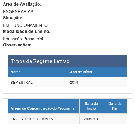
Área de Avaliação:
Ministério da Ciência, Tecnologia, Inovações e Comunicações
ENGENHARIAS II
Situação:
Ministério do Meio Ambiente
EM FUNCIONAMENTO
Modalidade de Ensino:
Ministério do Turismo
Educação Presencial
Ministério do Desenvolvimento Regional
Observações:
-
Controladoria-Geral da União
Tipos de Regime Letivo
Ministério da Mulher, da Família e dos Direitos Humanos
Nome
Ano de Início
Secretaria-Geral
SEMESTRAL
2019
Secretaria de Governo
Data de
Data de
Gabinete de Segurança Institucional
Áreas de Concentração do Programa
Início
Fim
Advocacia-Geral da União
ENGENHARIA DE MINAS
12/08/2019
-
Banco Central do Brasil