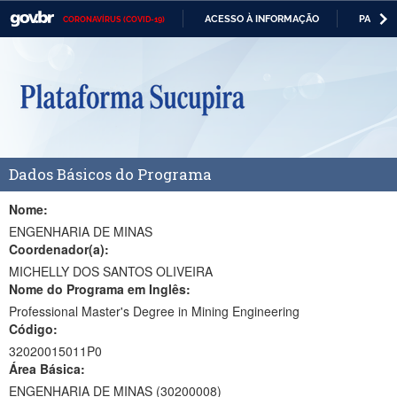
ACESSO À INFORMAÇÃO
PARTICI
CORONAVÍRUS (COVID-19)
Casa Civil
IR
PARA
Ministério da Justiça e Segurança Pública
O
CONTEÚDO
Ministério da Defesa
Ministério das Relações Exteriores
Dados Básicos do Programa
Ministério da Economia
Ministério da Infraestrutura
Nome:
ENGENHARIA DE MINAS
Ministério da Agricultura, Pecuária e Abastecimento
Coordenador(a):
MICHELLY DOS SANTOS OLIVEIRA
Ministério da Educação
Nome do Programa em Inglês:
Professional Master's Degree in Mining Engineering
Ministério da Cidadania
Código:
Ministério da Saúde
32020015011P0
Área Básica:
Ministério de Minas e Energia
ENGENHARIA DE MINAS (30200008)