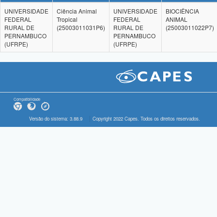
UNIVERSIDADE
Ciência Animal
UNIVERSIDADE
BIOCIÊNCIA
FEDERAL
Tropical
FEDERAL
ANIMAL
RURAL DE
(25003011031P6)
RURAL DE
(25003011022P7)
PERNAMBUCO
PERNAMBUCO
(UFRPE)
(UFRPE)
Compatibilidade
Versão do sistema: 3.88.9
Copyright 2022 Capes. Todos os direitos reservados.