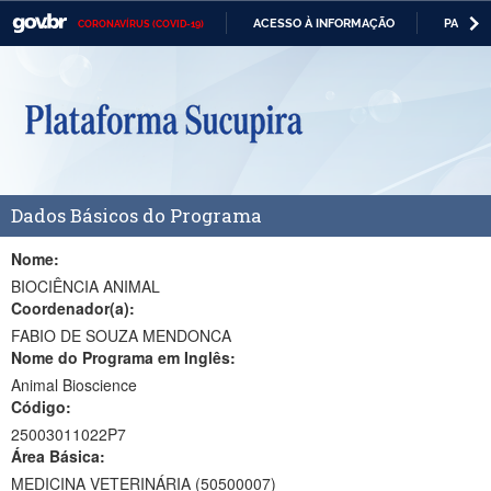
ACESSO À INFORMAÇÃO
PARTICI
CORONAVÍRUS (COVID-19)
Casa Civil
IR
PARA
Ministério da Justiça e Segurança Pública
O
CONTEÚDO
Ministério da Defesa
Ministério das Relações Exteriores
Dados Básicos do Programa
Ministério da Economia
Ministério da Infraestrutura
Nome:
BIOCIÊNCIA ANIMAL
Ministério da Agricultura, Pecuária e Abastecimento
Coordenador(a):
FABIO DE SOUZA MENDONCA
Ministério da Educação
Nome do Programa em Inglês:
Animal Bioscience
Ministério da Cidadania
Código:
Ministério da Saúde
25003011022P7
Área Básica:
Ministério de Minas e Energia
MEDICINA VETERINÁRIA (50500007)