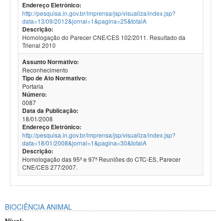
Endereço Eletrônico:
http://pesquisa.in.gov.br/imprensa/jsp/visualiza/index.jsp?
data=13/09/2012&jornal=1&pagina=25&totalA
Descrição:
Homologação do Parecer CNE/CES 102/2011. Resultado da
Trienal 2010
Assunto Normativo:
Reconhecimento
Tipo de Ato Normativo:
Portaria
Número:
0087
Data da Publicação:
18/01/2008
Endereço Eletrônico:
http://pesquisa.in.gov.br/imprensa/jsp/visualiza/index.jsp?
data=18/01/2008&jornal=1&pagina=30&totalA
Descrição:
Homologação das 95ª e 97ª Reuniões do CTC-ES, Parecer
CNE/CES 277/2007.
BIOCIÊNCIA ANIMAL