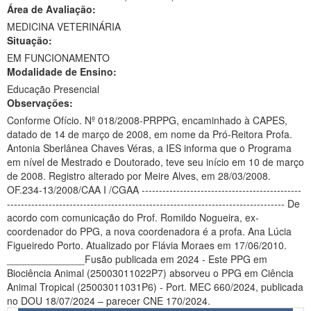
Área de Avaliação:
Ministério da Ciência, Tecnologia, Inovações e Comunicações
MEDICINA VETERINÁRIA
Situação:
Ministério do Meio Ambiente
EM FUNCIONAMENTO
Modalidade de Ensino:
Ministério do Turismo
Educação Presencial
Ministério do Desenvolvimento Regional
Observações:
Conforme Ofício. Nº 018/2008-PRPPG, encaminhado à CAPES,
Controladoria-Geral da União
datado de 14 de março de 2008, em nome da Pró-Reitora Profa.
Antonia Sberlânea Chaves Véras, a IES informa que o Programa
Ministério da Mulher, da Família e dos Direitos Humanos
em nível de Mestrado e Doutorado, teve seu início em 10 de março
de 2008. Registro alterado por Meire Alves, em 28/03/2008.
Secretaria-Geral
OF.234-13/2008/CAA I /CGAA ----------------------------------------------
-------------------------------------------------------------------------------- De
Secretaria de Governo
acordo com comunicação do Prof. Romildo Nogueira, ex-
coordenador do PPG, a nova coordenadora é a profa. Ana Lúcia
Gabinete de Segurança Institucional
Figueiredo Porto. Atualizado por Flávia Moraes em 17/06/2010.
______________Fusão publicada em 2024 - Este PPG em
Advocacia-Geral da União
Biociência Animal (25003011022P7) absorveu o PPG em Ciência
Animal Tropical (25003011031P6) - Port. MEC 660/2024, publicada
Banco Central do Brasil
no DOU 18/07/2024 – parecer CNE 170/2024.