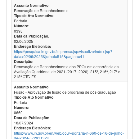
Assunto Normativo:
Renovação de Reconhecimento
Tipo de Ato Normativo:
Portaria
Número:
0398
Data da Publicação:
02/06/2025
Endereço Eletrônico:
https://pesquisa.in.gov.br/imprensa/jsp/visualiza/index.jsp?
data=02/06/2025&jornal=515&pagina=41
Descrição:
Renovação de Reconhecimento dos PPGs em decorrência da
Avaliação Quadrienal de 2021 (2017- 2020). 215ª, 216ª, 217ª e
218ª CTC-ES
Assunto Normativo:
Fusão - Aprovação de fusão de programa de pós-graduação
Tipo de Ato Normativo:
Portaria
Número:
0660
Data da Publicação:
18/07/2024
Endereço Eletrônico:
https://www.in.gov.br/en/web/dou/-/portaria-n-660-de-16-de-julho-
de-2024-572911324