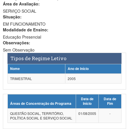
Área de Avaliação:
Ministério da Ciência, Tecnologia, Inovações e Comunicações
SERVIÇO SOCIAL
Situação:
Ministério do Meio Ambiente
EM FUNCIONAMENTO
Modalidade de Ensino:
Ministério do Turismo
Educação Presencial
Ministério do Desenvolvimento Regional
Observações:
Sem Observação
Controladoria-Geral da União
Tipos de Regime Letivo
Ministério da Mulher, da Família e dos Direitos Humanos
Nome
Ano de Início
Secretaria-Geral
TRIMESTRAL
2005
Secretaria de Governo
Data de
Data de
Gabinete de Segurança Institucional
Áreas de Concentração do Programa
Início
Fim
Advocacia-Geral da União
QUESTÃO SOCIAL, TERRITÓRIO,
01/08/2005
-
POLÍTICA SOCIAL E SERVIÇO SOCIAL
Banco Central do Brasil