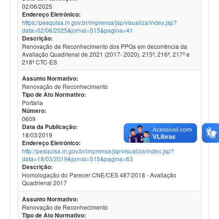
02/06/2025
Endereço Eletrônico:
https://pesquisa.in.gov.br/imprensa/jsp/visualiza/index.jsp?
data=02/06/2025&jornal=515&pagina=41
Descrição:
Renovação de Reconhecimento dos PPGs em decorrência da
Avaliação Quadrienal de 2021 (2017- 2020). 215ª, 216ª, 217ª e
218ª CTC-ES
Assunto Normativo:
Renovação de Reconhecimento
Tipo de Ato Normativo:
Portaria
Número:
0609
Data da Publicação:
18/03/2019
Endereço Eletrônico:
http://pesquisa.in.gov.br/imprensa/jsp/visualiza/index.jsp?
data=18/03/2019&jornal=515&pagina=63
Descrição:
Homologação do Parecer CNE/CES 487/2018 - Avaliação
Quadrienal 2017
Assunto Normativo:
Renovação de Reconhecimento
Tipo de Ato Normativo: