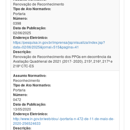
Renovação de Reconhecimento
Tipo de Ato Normativo:
Portaria
Número:
0398
Data da Publicação:
02/06/2025
Endereço Eletrônico:
https://pesquisa.in.gov.br/imprensa/jsp/visualiza/index.jsp?
data=02/06/2025&jornal=515&pagina=41
Descrição:
Renovação de Reconhecimento dos PPGs em decorrência da
Avaliação Quadrienal de 2021 (2017- 2020). 215ª, 216ª, 217ª e
218ª CTC-ES
Assunto Normativo:
Reconhecimento
Tipo de Ato Normativo:
Portaria
Número:
0472
Data da Publicação:
13/05/2020
Endereço Eletrônico:
http://www.in.gov.br/web/dou/-/portaria-n-472-de-11-de-maio-de-
2020-256524633
Descrição: