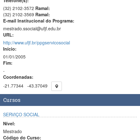
Telefone(s):
(32) 2102-3572
Ramal:
(32) 2102-3569
Ramal:
E-mail Institucional do Programa:
mestrado.ssocial@ufjf.edu.br
URL:
http://www.ufjf.br/ppgservicosocial
Início:
01/01/2005
Fim:
-
Coordenadas:
-21.77344
-43.37049
Cursos
SERVIÇO SOCIAL
Nível:
Mestrado
Código do Curso: