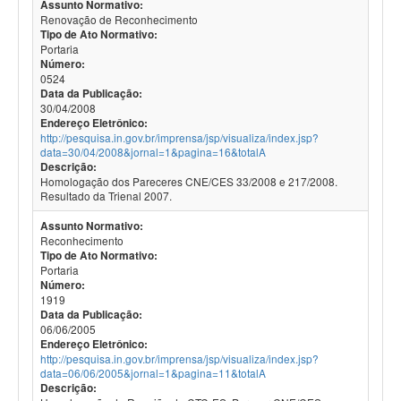
Assunto Normativo:
Renovação de Reconhecimento
Tipo de Ato Normativo:
Portaria
Número:
0524
Data da Publicação:
30/04/2008
Endereço Eletrônico:
http://pesquisa.in.gov.br/imprensa/jsp/visualiza/index.jsp?
data=30/04/2008&jornal=1&pagina=16&totalA
Descrição:
Homologação dos Pareceres CNE/CES 33/2008 e 217/2008.
Resultado da Trienal 2007.
Assunto Normativo:
Reconhecimento
Tipo de Ato Normativo:
Portaria
Número:
1919
Data da Publicação:
06/06/2005
Endereço Eletrônico:
http://pesquisa.in.gov.br/imprensa/jsp/visualiza/index.jsp?
data=06/06/2005&jornal=1&pagina=11&totalA
Descrição: