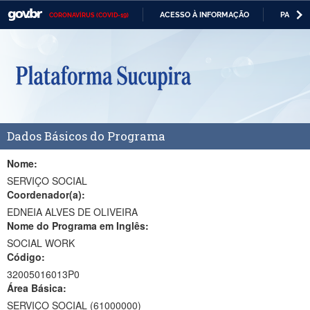
ACESSO À INFORMAÇÃO
PARTICI
CORONAVÍRUS (COVID-19)
Casa Civil
IR
PARA
Ministério da Justiça e Segurança Pública
O
CONTEÚDO
Ministério da Defesa
Ministério das Relações Exteriores
Dados Básicos do Programa
Ministério da Economia
Ministério da Infraestrutura
Nome:
SERVIÇO SOCIAL
Ministério da Agricultura, Pecuária e Abastecimento
Coordenador(a):
EDNEIA ALVES DE OLIVEIRA
Ministério da Educação
Nome do Programa em Inglês:
SOCIAL WORK
Ministério da Cidadania
Código:
Ministério da Saúde
32005016013P0
Área Básica:
Ministério de Minas e Energia
SERVIÇO SOCIAL (61000000)