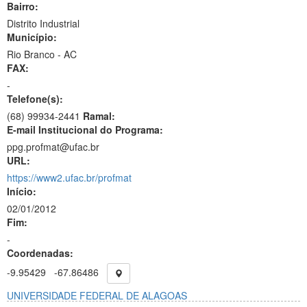
Bairro:
Distrito Industrial
Município:
Rio Branco - AC
FAX:
-
Telefone(s):
(68) 99934-2441
Ramal:
E-mail Institucional do Programa:
ppg.profmat@ufac.br
URL:
https://www2.ufac.br/profmat
Início:
02/01/2012
Fim:
-
Coordenadas:
-9.95429
-67.86486
UNIVERSIDADE FEDERAL DE ALAGOAS