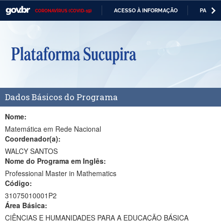
ACESSO À INFORMAÇÃO
PARTICI
CORONAVÍRUS (COVID-19)
Casa Civil
IR
PARA
Ministério da Justiça e Segurança Pública
O
CONTEÚDO
Ministério da Defesa
Ministério das Relações Exteriores
Dados Básicos do Programa
Ministério da Economia
Ministério da Infraestrutura
Nome:
Matemática em Rede Nacional
Ministério da Agricultura, Pecuária e Abastecimento
Coordenador(a):
WALCY SANTOS
Ministério da Educação
Nome do Programa em Inglês:
Professional Master in Mathematics
Ministério da Cidadania
Código:
Ministério da Saúde
31075010001P2
Área Básica:
Ministério de Minas e Energia
CIÊNCIAS E HUMANIDADES PARA A EDUCAÇÃO BÁSICA