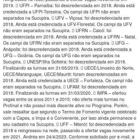
2019.  UFPI – Parnaíba: foi descredenciada em 2018. Ainda está
credenciada a UFPI-Teresina. Os campi da UFPI não eram
separados na Sucupira.  UFV – Viçosa: foi descredenciada em
2018. Ainda está credenciada a UFV-Florestal. Os campi da UFV
não eram separados na Sucupira.  UFRN – Caicó: foi
descredenciada em 2018. Ainda está credenciada a UFRN – Natal.
Os campi da UFRN não eram separados na Sucupira.  UFG –
Anápolis: foi descredenciada em 2018. Ainda está credenciada a
UFG – Goiânia. Os campi da UFG não eram separados na
Sucupira.  UNESP/Ilha Solteira: foi descredenciada em 2018.
Finalizando as turmas em 31/05/2019.  UECE/Limoeiro do Norte,
UECE/Maranguape, UECE/Mauriti: foram descredenciadas em
2018. Ainda está credenciada a UECE – Fortaleza. Os campi não
eram separados na Sucupira.  UFAM: foi descredenciada em
2018. Finalizando as turmas em 31/03/2020.  IMPA – ofertou
vagas entre os anos 2011 e 2015: não oferta mais turmas no
Profmat e não possui mais discente ativo no Programa. Porém,
vale ressaltar que segundo o Termo de Fomento vigente celebrado
com a Capes, o Impa é o Convenente, por isso ainda permanece o
seu cadastro na Sucupira.  UFF – Niterói: foi descredenciada em
2018 e reingressou na rede, passando a ofertar vagas novamente
em 2021. Andréa em 24/4/2023. Conforme solicitado por e-mail, a