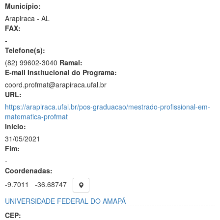
Município:
Arapiraca - AL
FAX:
-
Telefone(s):
(82) 99602-3040
Ramal:
E-mail Institucional do Programa:
coord.profmat@arapiraca.ufal.br
URL:
https://arapiraca.ufal.br/pos-graduacao/mestrado-profissional-em-
matematica-profmat
Início:
31/05/2021
Fim:
-
Coordenadas:
-9.7011
-36.68747
UNIVERSIDADE FEDERAL DO AMAPÁ
CEP: