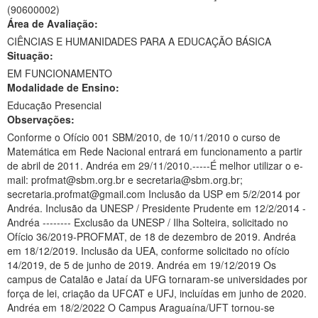
(90600002)
Ministério da Ciência, Tecnologia, Inovações e Comunicações
Área de Avaliação:
CIÊNCIAS E HUMANIDADES PARA A EDUCAÇÃO BÁSICA
Ministério do Meio Ambiente
Situação:
EM FUNCIONAMENTO
Ministério do Turismo
Modalidade de Ensino:
Ministério do Desenvolvimento Regional
Educação Presencial
Observações:
Controladoria-Geral da União
Conforme o Ofício 001 SBM/2010, de 10/11/2010 o curso de
Matemática em Rede Nacional entrará em funcionamento a partir
Ministério da Mulher, da Família e dos Direitos Humanos
de abril de 2011. Andréa em 29/11/2010.-----É melhor utilizar o e-
mail: profmat@sbm.org.br e secretaria@sbm.org.br;
Secretaria-Geral
secretaria.profmat@gmail.com Inclusão da USP em 5/2/2014 por
Andréa. Inclusão da UNESP / Presidente Prudente em 12/2/2014 -
Secretaria de Governo
Andréa -------- Exclusão da UNESP / Ilha Solteira, solicitado no
Ofício 36/2019-PROFMAT, de 18 de dezembro de 2019. Andréa
Gabinete de Segurança Institucional
em 18/12/2019. Inclusão da UEA, conforme solicitado no ofício
14/2019, de 5 de junho de 2019. Andréa em 19/12/2019 Os
Advocacia-Geral da União
campus de Catalão e Jataí da UFG tornaram-se universidades por
força de lei, criação da UFCAT e UFJ, incluídas em junho de 2020.
Banco Central do Brasil
Andréa em 18/2/2022 O Campus Araguaína/UFT tornou-se