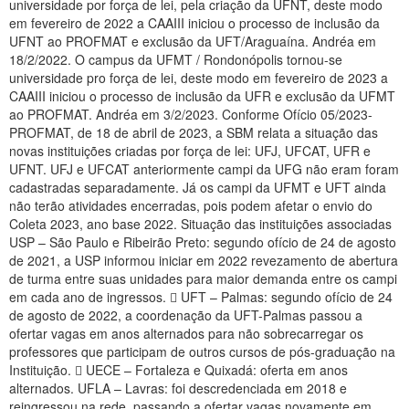
universidade por força de lei, pela criação da UFNT, deste modo
Planalto
em fevereiro de 2022 a CAAIII iniciou o processo de inclusão da
UFNT ao PROFMAT e exclusão da UFT/Araguaína. Andréa em
18/2/2022. O campus da UFMT / Rondonópolis tornou-se
universidade pro força de lei, deste modo em fevereiro de 2023 a
CAAIII iniciou o processo de inclusão da UFR e exclusão da UFMT
ao PROFMAT. Andréa em 3/2/2023. Conforme Ofício 05/2023-
PROFMAT, de 18 de abril de 2023, a SBM relata a situação das
novas instituições criadas por força de lei: UFJ, UFCAT, UFR e
UFNT. UFJ e UFCAT anteriormente campi da UFG não eram foram
cadastradas separadamente. Já os campi da UFMT e UFT ainda
não terão atividades encerradas, pois podem afetar o envio do
Coleta 2023, ano base 2022. Situação das instituições associadas
USP – São Paulo e Ribeirão Preto: segundo ofício de 24 de agosto
de 2021, a USP informou iniciar em 2022 revezamento de abertura
de turma entre suas unidades para maior demanda entre os campi
em cada ano de ingressos.  UFT – Palmas: segundo ofício de 24
de agosto de 2022, a coordenação da UFT-Palmas passou a
ofertar vagas em anos alternados para não sobrecarregar os
professores que participam de outros cursos de pós-graduação na
Instituição.  UECE – Fortaleza e Quixadá: oferta em anos
alternados. UFLA – Lavras: foi descredenciada em 2018 e
reingressou na rede, passando a ofertar vagas novamente em