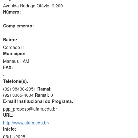
Avenida Rodrigo Otávio, 6.200
Número:
-
Complemento:
-
Bairro:
Coroado II
Município:
Manaus - AM
FAX:
-
Telefone(s):
(92) 98436-2951
Ramal:
(92) 3305-4604
Ramal:
0
E-mail Institucional do Programa:
pgp_propesp@ufam.edu.br
URL:
http://www.ufam.edu.br/
Início:
05/11/2025