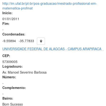
http://im.ufal.br/pt-br/pos-graduacao/mestrado-profissional-em-
matematica-profmat
Início:
01/01/2011
Fim:
-
Coordenadas:
-9.55894
-35.77833
UNIVERSIDADE FEDERAL DE ALAGOAS - CAMPUS ARAPIRACA
CEP:
57309005
Logradouro:
Av. Manoel Severino Barbosa
Número:
-
Complemento:
-
Bairro:
Bom Sucesso