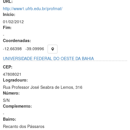
URL:
http://www1.ufrb.edu.br/profmat/
Início:
01/02/2012
Fim:
-
Coordenadas:
-12.66398
-39.09996
UNIVERSIDADE FEDERAL DO OESTE DA BAHIA
CEP:
47808021
Logradouro:
Rua Professor José Seabra de Lemos, 316
Número:
S/N
Complemento:
-
Bairro:
Recanto dos Pássaros