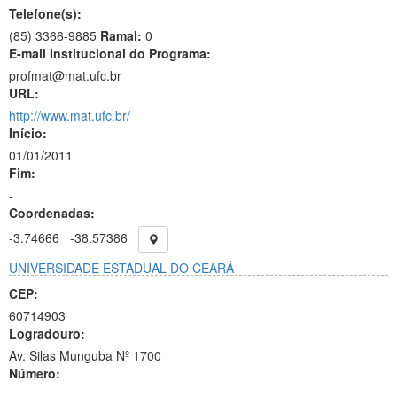
Telefone(s):
(85) 3366-9885
Ramal:
0
E-mail Institucional do Programa:
profmat@mat.ufc.br
URL:
http://www.mat.ufc.br/
Início:
01/01/2011
Fim:
-
Coordenadas:
-3.74666
-38.57386
UNIVERSIDADE ESTADUAL DO CEARÁ
CEP:
60714903
Logradouro:
Av. Silas Munguba Nº 1700
Número:
-