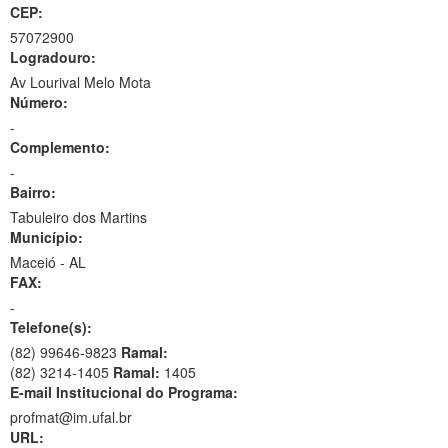
CEP:
57072900
Logradouro:
Av Lourival Melo Mota
Número:
-
Complemento:
-
Bairro:
Tabuleiro dos Martins
Município:
Maceió - AL
FAX:
-
Telefone(s):
(82) 99646-9823
Ramal:
(82) 3214-1405
Ramal:
1405
E-mail Institucional do Programa:
profmat@im.ufal.br
URL: