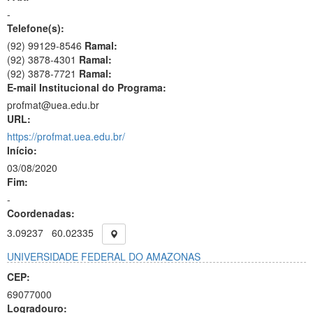
-
Telefone(s):
(92) 99129-8546
Ramal:
(92) 3878-4301
Ramal:
(92) 3878-7721
Ramal:
E-mail Institucional do Programa:
profmat@uea.edu.br
URL:
https://profmat.uea.edu.br/
Início:
03/08/2020
Fim:
-
Coordenadas:
3.09237
60.02335
UNIVERSIDADE FEDERAL DO AMAZONAS
CEP:
69077000
Logradouro: