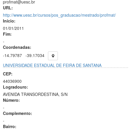
profmat@uesc.br
URL:
http://www.uesc.br/cursos/pos_graduacao/mestrado/profmat/
Início:
01/01/2011
Fim:
-
Coordenadas:
-14.79787
-39.17034
UNIVERSIDADE ESTADUAL DE FEIRA DE SANTANA
CEP:
44036900
Logradouro:
AVENIDA TRANSORDESTINA, S/N
Número:
-
Complemento:
-
Bairro: