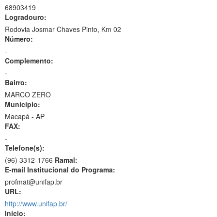
68903419
Logradouro:
Rodovia Josmar Chaves Pinto, Km 02
Número:
-
Complemento:
-
Bairro:
MARCO ZERO
Município:
Macapá - AP
FAX:
-
Telefone(s):
(96) 3312-1766
Ramal:
E-mail Institucional do Programa:
profmat@unifap.br
URL:
http://www.unifap.br/
Início: