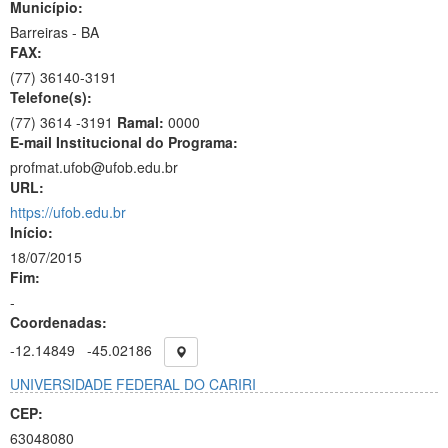
Município:
Barreiras - BA
FAX:
(77)
36140-3191
Telefone(s):
(77) 3614 -3191
Ramal:
0000
E-mail Institucional do Programa:
profmat.ufob@ufob.edu.br
URL:
https://ufob.edu.br
Início:
18/07/2015
Fim:
-
Coordenadas:
-12.14849
-45.02186
UNIVERSIDADE FEDERAL DO CARIRI
CEP:
63048080