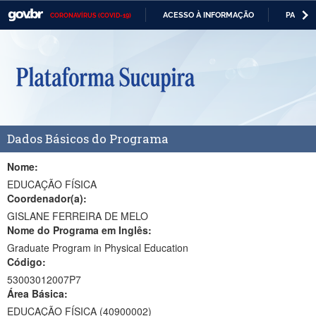
ACESSO À INFORMAÇÃO
PARTICI
CORONAVÍRUS (COVID-19)
Casa Civil
IR
PARA
Ministério da Justiça e Segurança Pública
O
CONTEÚDO
Ministério da Defesa
Ministério das Relações Exteriores
Dados Básicos do Programa
Ministério da Economia
Ministério da Infraestrutura
Nome:
EDUCAÇÃO FÍSICA
Ministério da Agricultura, Pecuária e Abastecimento
Coordenador(a):
GISLANE FERREIRA DE MELO
Ministério da Educação
Nome do Programa em Inglês:
Graduate Program in Physical Education
Ministério da Cidadania
Código:
Ministério da Saúde
53003012007P7
Área Básica:
Ministério de Minas e Energia
EDUCAÇÃO FÍSICA (40900002)