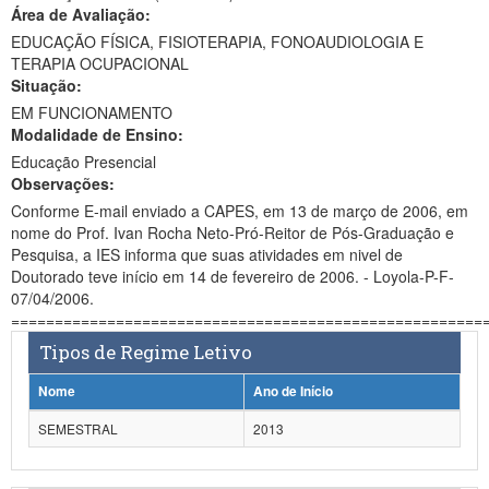
Área de Avaliação:
Ministério da Ciência, Tecnologia, Inovações e Comunicações
EDUCAÇÃO FÍSICA, FISIOTERAPIA, FONOAUDIOLOGIA E
TERAPIA OCUPACIONAL
Ministério do Meio Ambiente
Situação:
EM FUNCIONAMENTO
Ministério do Turismo
Modalidade de Ensino:
Ministério do Desenvolvimento Regional
Educação Presencial
Observações:
Controladoria-Geral da União
Conforme E-mail enviado a CAPES, em 13 de março de 2006, em
nome do Prof. Ivan Rocha Neto-Pró-Reitor de Pós-Graduação e
Ministério da Mulher, da Família e dos Direitos Humanos
Pesquisa, a IES informa que suas atividades em nivel de
Doutorado teve início em 14 de fevereiro de 2006. - Loyola-P-F-
Secretaria-Geral
07/04/2006.
======================================================
Secretaria de Governo
Tipos de Regime Letivo
Gabinete de Segurança Institucional
Nome
Ano de Início
Advocacia-Geral da União
SEMESTRAL
2013
Banco Central do Brasil