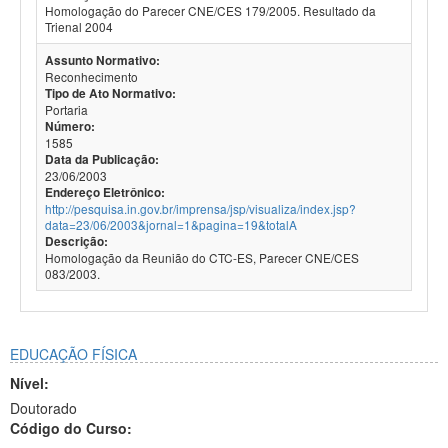
Homologação do Parecer CNE/CES 179/2005. Resultado da
Trienal 2004
Assunto Normativo:
Reconhecimento
Tipo de Ato Normativo:
Portaria
Número:
1585
Data da Publicação:
23/06/2003
Endereço Eletrônico:
http://pesquisa.in.gov.br/imprensa/jsp/visualiza/index.jsp?
data=23/06/2003&jornal=1&pagina=19&totalA
Descrição:
Homologação da Reunião do CTC-ES, Parecer CNE/CES
083/2003.
EDUCAÇÃO FÍSICA
Nível:
Doutorado
Código do Curso: