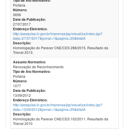
Tipo de Ato Normativo:
Portaria
Número:
0656
Data da Publicação:
27/07/2017
Endereço Eletrônico:
http://pesquisa.in.gov.br/imprensa/jsp/visualiza/index.jsp?
data=27/07/2017&jornal=1&pagina=20&totalA
Descrição:
Homologação do Parecer CNE/CES 288/2015. Resultado da
Trienal 2013.
Assunto Normativo:
Renovação de Reconhecimento
Tipo de Ato Normativo:
Portaria
Número:
1077
Data da Publicação:
13/09/2012
Endereço Eletrônico:
http://pesquisa.in.gov.br/imprensa/jsp/visualiza/index.jsp?
data=13/09/2012&jornal=1&pagina=25&totalA
Descrição:
Homologação do Parecer CNE/CES 102/2011. Resultado da
Trienal 2010