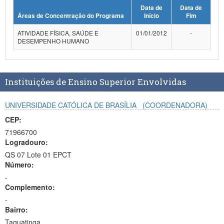
Data de
Data de
Planalto
Áreas de Concentração do Programa
Início
Fim
ATIVIDADE FÍSICA, SAÚDE E
01/01/2012
-
DESEMPENHO HUMANO
Instituições de Ensino Superior Envolvidas
UNIVERSIDADE CATÓLICA DE BRASÍLIA
(COORDENADORA)
CEP:
71966700
Logradouro:
QS 07 Lote 01 EPCT
Número:
-
Complemento:
-
Bairro:
Taguatinga