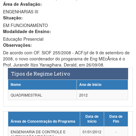
Área de Avaliação:
Ministério da Ciência, Tecnologia, Inovações e Comunicações
ENGENHARIAS III
Situação:
Ministério do Meio Ambiente
EM FUNCIONAMENTO
Modalidade de Ensino:
Ministério do Turismo
Educação Presencial
Ministério do Desenvolvimento Regional
Observações:
De acordo com OF. SIOF 255/2008 - ACF/pf de 9 de setembro de
Controladoria-Geral da União
2008, o novo coordenador do progarama de Eng MEcÂnica é o
Prof. Jurandir Itizo Yanagihara. Derald, em 26/09/08.
Ministério da Mulher, da Família e dos Direitos Humanos
Tipos de Regime Letivo
Secretaria-Geral
Nome
Ano de Início
Secretaria de Governo
QUADRIMESTRAL
2012
Gabinete de Segurança Institucional
Data de
Data de
Advocacia-Geral da União
Áreas de Concentração do Programa
Início
Fim
Banco Central do Brasil
ENGENHARIA DE CONTROLE E
01/01/2012
-