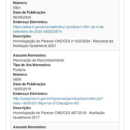
Número:
0901
Data da Publicação:
06/09/2024
Endereço Eletrônico:
https://www.in.gov.br/en/web/dou/-/portaria-n-901-de-4-de-
setembro-de-2024-582923874
Descrição:
Homologação do Parecer CNE/CES nº 422/2024 - Recursos da
Avaliação Quadrienal 2021
Assunto Normativo:
Renovação de Reconhecimento
Tipo de Ato Normativo:
Portaria
Número:
0609
Data da Publicação:
18/03/2019
Endereço Eletrônico:
http://pesquisa.in.gov.br/imprensa/jsp/visualiza/index.jsp?
data=18/03/2019&jornal=515&pagina=63
Descrição:
Homologação do Parecer CNE/CES 487/2018 - Avaliação
Quadrienal 2017
Assunto Normativo: