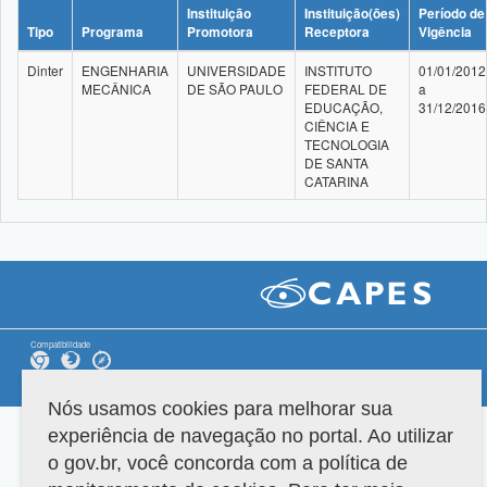
Instituição
Instituição(ões)
Período de
Tipo
Programa
Promotora
Receptora
Vigência
Dinter
ENGENHARIA
UNIVERSIDADE
INSTITUTO
01/01/2012
MECÂNICA
DE SÃO PAULO
FEDERAL DE
a
EDUCAÇÃO,
31/12/2016
CIÊNCIA E
TECNOLOGIA
DE SANTA
CATARINA
Compatibilidade
Versão do sistema: 3.88.9
Copyright 2022 Capes. Todos os direitos reservados.
Nós usamos cookies para melhorar sua
experiência de navegação no portal. Ao utilizar
o gov.br, você concorda com a política de