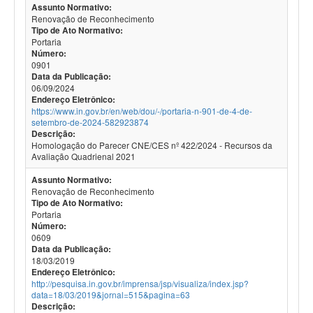
Assunto Normativo:
Renovação de Reconhecimento
Tipo de Ato Normativo:
Portaria
Número:
0901
Data da Publicação:
06/09/2024
Endereço Eletrônico:
https://www.in.gov.br/en/web/dou/-/portaria-n-901-de-4-de-
setembro-de-2024-582923874
Descrição:
Homologação do Parecer CNE/CES nº 422/2024 - Recursos da
Avaliação Quadrienal 2021
Assunto Normativo:
Renovação de Reconhecimento
Tipo de Ato Normativo:
Portaria
Número:
0609
Data da Publicação:
18/03/2019
Endereço Eletrônico:
http://pesquisa.in.gov.br/imprensa/jsp/visualiza/index.jsp?
data=18/03/2019&jornal=515&pagina=63
Descrição: