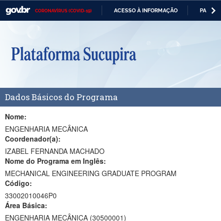
ACESSO À INFORMAÇÃO
PARTICI
CORONAVÍRUS (COVID-19)
Casa Civil
IR
PARA
Ministério da Justiça e Segurança Pública
O
CONTEÚDO
Ministério da Defesa
Ministério das Relações Exteriores
Dados Básicos do Programa
Ministério da Economia
Ministério da Infraestrutura
Nome:
ENGENHARIA MECÂNICA
Ministério da Agricultura, Pecuária e Abastecimento
Coordenador(a):
IZABEL FERNANDA MACHADO
Ministério da Educação
Nome do Programa em Inglês:
MECHANICAL ENGINEERING GRADUATE PROGRAM
Ministério da Cidadania
Código:
Ministério da Saúde
33002010046P0
Área Básica:
Ministério de Minas e Energia
ENGENHARIA MECÂNICA (30500001)