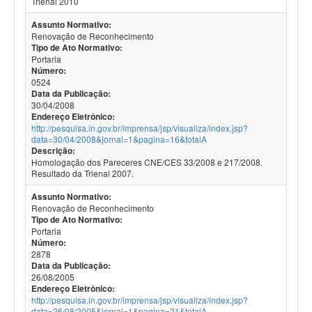
Trienal 2010
Assunto Normativo:
Renovação de Reconhecimento
Tipo de Ato Normativo:
Portaria
Número:
0524
Data da Publicação:
30/04/2008
Endereço Eletrônico:
http://pesquisa.in.gov.br/imprensa/jsp/visualiza/index.jsp?
data=30/04/2008&jornal=1&pagina=16&totalA
Descrição:
Homologação dos Pareceres CNE/CES 33/2008 e 217/2008.
Resultado da Trienal 2007.
Assunto Normativo:
Renovação de Reconhecimento
Tipo de Ato Normativo:
Portaria
Número:
2878
Data da Publicação:
26/08/2005
Endereço Eletrônico:
http://pesquisa.in.gov.br/imprensa/jsp/visualiza/index.jsp?
data=26/08/2005&jornal=1&pagina=21&totalA