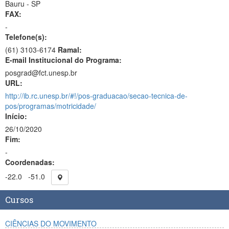
Bauru - SP
FAX:
-
Telefone(s):
(61) 3103-6174
Ramal:
E-mail Institucional do Programa:
posgrad@fct.unesp.br
URL:
http://ib.rc.unesp.br/#!/pos-graduacao/secao-tecnica-de-
pos/programas/motricidade/
Início:
26/10/2020
Fim:
-
Coordenadas:
-22.0
-51.0
Cursos
CIÊNCIAS DO MOVIMENTO