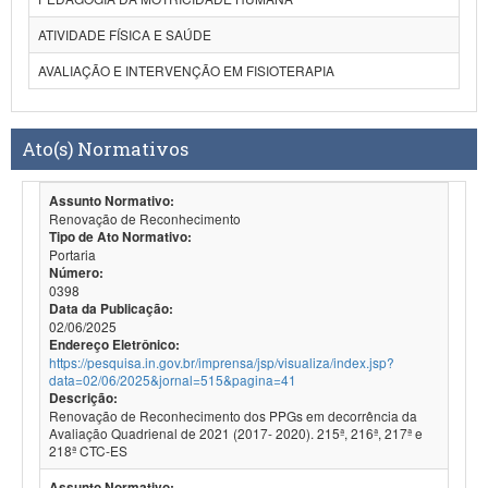
ATIVIDADE FÍSICA E SAÚDE
AVALIAÇÃO E INTERVENÇÃO EM FISIOTERAPIA
Ato(s) Normativos
Assunto Normativo:
Renovação de Reconhecimento
Tipo de Ato Normativo:
Portaria
Número:
0398
Data da Publicação:
02/06/2025
Endereço Eletrônico:
https://pesquisa.in.gov.br/imprensa/jsp/visualiza/index.jsp?
data=02/06/2025&jornal=515&pagina=41
Descrição:
Renovação de Reconhecimento dos PPGs em decorrência da
Avaliação Quadrienal de 2021 (2017- 2020). 215ª, 216ª, 217ª e
218ª CTC-ES
Assunto Normativo: