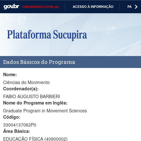
ACESSO À INFORMAÇÃO
PARTICI
CORONAVÍRUS (COVID-19)
Casa Civil
IR
PARA
Ministério da Justiça e Segurança Pública
O
CONTEÚDO
Ministério da Defesa
Ministério das Relações Exteriores
Dados Básicos do Programa
Ministério da Economia
Ministério da Infraestrutura
Nome:
Ciências do Movimento
Ministério da Agricultura, Pecuária e Abastecimento
Coordenador(a):
FABIO AUGUSTO BARBIERI
Ministério da Educação
Nome do Programa em Inglês:
Graduate Program in Movement Sciences
Ministério da Cidadania
Código:
Ministério da Saúde
33004137062P0
Área Básica:
Ministério de Minas e Energia
EDUCAÇÃO FÍSICA (40900002)