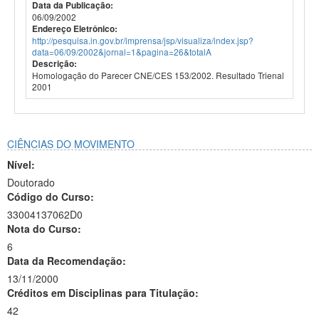
Data da Publicação:
06/09/2002
Endereço Eletrônico:
http://pesquisa.in.gov.br/imprensa/jsp/visualiza/index.jsp?
data=06/09/2002&jornal=1&pagina=26&totalA
Descrição:
Homologação do Parecer CNE/CES 153/2002. Resultado Trienal
2001
CIÊNCIAS DO MOVIMENTO
Nível:
Doutorado
Código do Curso:
33004137062D0
Nota do Curso:
6
Data da Recomendação:
13/11/2000
Créditos em Disciplinas para Titulação:
42