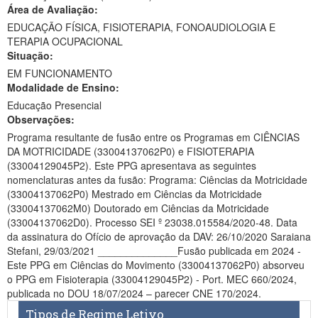
Área de Avaliação:
Ministério da Ciência, Tecnologia, Inovações e Comunicações
EDUCAÇÃO FÍSICA, FISIOTERAPIA, FONOAUDIOLOGIA E
TERAPIA OCUPACIONAL
Ministério do Meio Ambiente
Situação:
EM FUNCIONAMENTO
Ministério do Turismo
Modalidade de Ensino:
Ministério do Desenvolvimento Regional
Educação Presencial
Observações:
Controladoria-Geral da União
Programa resultante de fusão entre os Programas em CIÊNCIAS
DA MOTRICIDADE (33004137062P0) e FISIOTERAPIA
Ministério da Mulher, da Família e dos Direitos Humanos
(33004129045P2). Este PPG apresentava as seguintes
nomenclaturas antes da fusão: Programa: Ciências da Motricidade
Secretaria-Geral
(33004137062P0) Mestrado em Ciências da Motricidade
(33004137062M0) Doutorado em Ciências da Motricidade
Secretaria de Governo
(33004137062D0). Processo SEI º 23038.015584/2020-48. Data
da assinatura do Ofício de aprovação da DAV: 26/10/2020 Saraiana
Gabinete de Segurança Institucional
Stefani, 29/03/2021 ______________Fusão publicada em 2024 -
Este PPG em Ciências do Movimento (33004137062P0) absorveu
Advocacia-Geral da União
o PPG em Fisioterapia (33004129045P2) - Port. MEC 660/2024,
publicada no DOU 18/07/2024 – parecer CNE 170/2024.
Banco Central do Brasil
Tipos de Regime Letivo