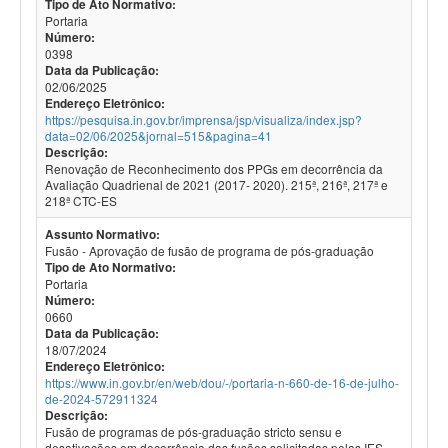
Tipo de Ato Normativo:
Portaria
Número:
0398
Data da Publicação:
02/06/2025
Endereço Eletrônico:
https://pesquisa.in.gov.br/imprensa/jsp/visualiza/index.jsp?
data=02/06/2025&jornal=515&pagina=41
Descrição:
Renovação de Reconhecimento dos PPGs em decorrência da
Avaliação Quadrienal de 2021 (2017- 2020). 215ª, 216ª, 217ª e
218ª CTC-ES
Assunto Normativo:
Fusão - Aprovação de fusão de programa de pós-graduação
Tipo de Ato Normativo:
Portaria
Número:
0660
Data da Publicação:
18/07/2024
Endereço Eletrônico:
https://www.in.gov.br/en/web/dou/-/portaria-n-660-de-16-de-julho-
de-2024-572911324
Descrição:
Fusão de programas de pós-graduação stricto sensu e
desativações em decorrência das fusões solicitadas pelas IES.