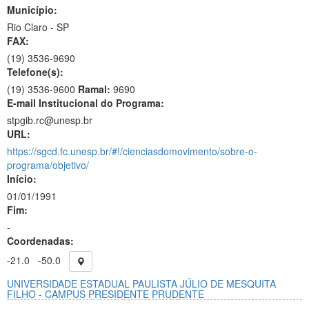
Município:
Rio Claro - SP
FAX:
(19)
3536-9690
Telefone(s):
(19) 3536-9600
Ramal:
9690
E-mail Institucional do Programa:
stpgib.rc@unesp.br
URL:
https://sgcd.fc.unesp.br/#!/cienciasdomovimento/sobre-o-
programa/objetivo/
Início:
01/01/1991
Fim:
-
Coordenadas:
-21.0
-50.0
UNIVERSIDADE ESTADUAL PAULISTA JÚLIO DE MESQUITA
FILHO - CAMPUS PRESIDENTE PRUDENTE