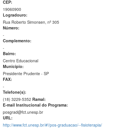
CEP:
19060900
Logradouro:
Rua Roberto Simonsen, nº 305
Número:
-
Complemento:
-
Bairro:
Centro Educacional
Município:
Presidente Prudente - SP
FAX:
-
Telefone(s):
(18) 3229-5352
Ramal:
E-mail Institucional do Programa:
posgrad@fct.unesp.br
URL:
http://www.fct.unesp.br/#!/pos-graduacao/--fisioterapia/