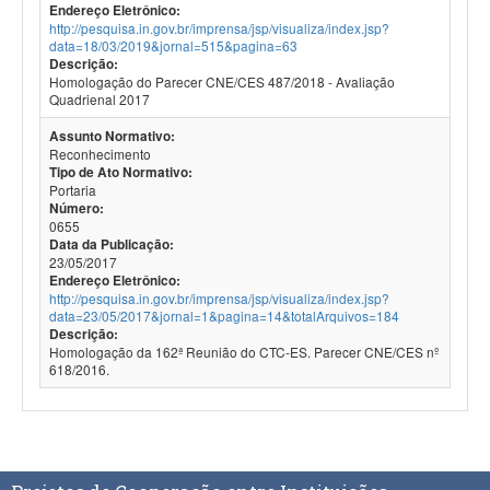
Endereço Eletrônico:
http://pesquisa.in.gov.br/imprensa/jsp/visualiza/index.jsp?
data=18/03/2019&jornal=515&pagina=63
Descrição:
Homologação do Parecer CNE/CES 487/2018 - Avaliação
Quadrienal 2017
Assunto Normativo:
Reconhecimento
Tipo de Ato Normativo:
Portaria
Número:
0655
Data da Publicação:
23/05/2017
Endereço Eletrônico:
http://pesquisa.in.gov.br/imprensa/jsp/visualiza/index.jsp?
data=23/05/2017&jornal=1&pagina=14&totalArquivos=184
Descrição:
Homologação da 162ª Reunião do CTC-ES. Parecer CNE/CES nº
618/2016.