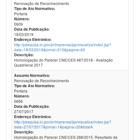
Renovação de Reconhecimento
Tipo de Ato Normativo:
Portaria
Número:
0609
Data da Publicação:
18/03/2019
Endereço Eletrônico:
http://pesquisa.in.gov.br/imprensa/jsp/visualiza/index.jsp?
data=18/03/2019&jornal=515&pagina=63
Descrição:
Homologação do Parecer CNE/CES 487/2018 - Avaliação
Quadrienal 2017
Assunto Normativo:
Renovação de Reconhecimento
Tipo de Ato Normativo:
Portaria
Número:
0656
Data da Publicação:
27/07/2017
Endereço Eletrônico:
http://pesquisa.in.gov.br/imprensa/jsp/visualiza/index.jsp?
data=27/07/2017&jornal=1&pagina=20&totalA
Descrição:
Homologação do Parecer CNE/CES 288/2015. Resultado da