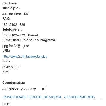
São Pedro
Município:
Juiz de Fora - MG
FAX:
(32)
2102--3291
Telefone(s):
(32) 2102--3291
Ramal:
E-mail Institucional do Programa:
ppg.faefid@ufjf.br
URL:
http://www2.ufjf.br/pgedufisica
Início:
01/01/2007
Fim:
-
Coordenadas:
-20.76358
-42.86672
UNIVERSIDADE FEDERAL DE VIÇOSA
(COORDENADORA)
CEP: