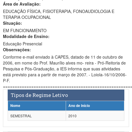
Área de Avaliação:
Ministério da Ciência, Tecnologia, Inovações e Comunicações
EDUCAÇÃO FÍSICA, FISIOTERAPIA, FONOAUDIOLOGIA E
TERAPIA OCUPACIONAL
Ministério do Meio Ambiente
Situação:
EM FUNCIONAMENTO
Ministério do Turismo
Modalidade de Ensino:
Ministério do Desenvolvimento Regional
Educação Presencial
Observações:
Controladoria-Geral da União
Conforme e-mail enviado à CAPES, datado de 11 de outubro de
2006, em nome do Prof. Maurílio alves mo- reira - Pró-Reitoria de
Ministério da Mulher, da Família e dos Direitos Humanos
Pesquisa e Pós-Graduação, a IES informa que suas atividades
está previsto para a partir de março de 2007. - Loiola-16/10/2006-
Secretaria-Geral
P-F.
======================================================
Secretaria de Governo
Tipos de Regime Letivo
Gabinete de Segurança Institucional
Nome
Ano de Início
Advocacia-Geral da União
SEMESTRAL
2010
Banco Central do Brasil