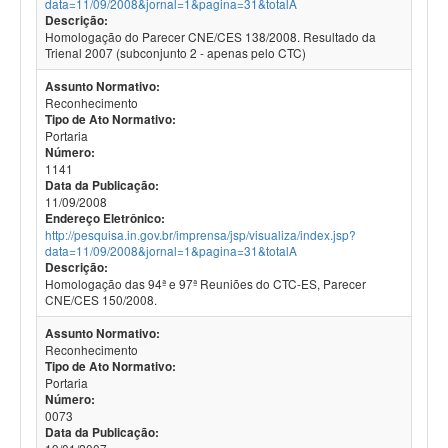
data=11/09/2008&jornal=1&pagina=31&totalA
Descrição:
Homologação do Parecer CNE/CES 138/2008. Resultado da
Trienal 2007 (subconjunto 2 - apenas pelo CTC)
Assunto Normativo:
Reconhecimento
Tipo de Ato Normativo:
Portaria
Número:
1141
Data da Publicação:
11/09/2008
Endereço Eletrônico:
http://pesquisa.in.gov.br/imprensa/jsp/visualiza/index.jsp?
data=11/09/2008&jornal=1&pagina=31&totalA
Descrição:
Homologação das 94ª e 97ª Reuniões do CTC-ES, Parecer
CNE/CES 150/2008.
Assunto Normativo:
Reconhecimento
Tipo de Ato Normativo:
Portaria
Número:
0073
Data da Publicação: