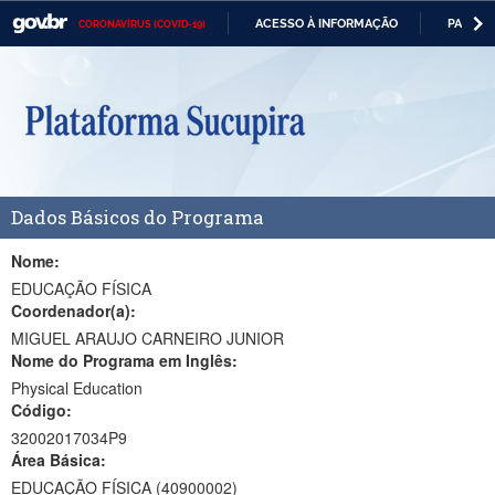
ACESSO À INFORMAÇÃO
PARTICI
CORONAVÍRUS (COVID-19)
Casa Civil
IR
PARA
Ministério da Justiça e Segurança Pública
O
CONTEÚDO
Ministério da Defesa
Ministério das Relações Exteriores
Dados Básicos do Programa
Ministério da Economia
Ministério da Infraestrutura
Nome:
EDUCAÇÃO FÍSICA
Ministério da Agricultura, Pecuária e Abastecimento
Coordenador(a):
MIGUEL ARAUJO CARNEIRO JUNIOR
Ministério da Educação
Nome do Programa em Inglês:
Physical Education
Ministério da Cidadania
Código:
Ministério da Saúde
32002017034P9
Área Básica:
Ministério de Minas e Energia
EDUCAÇÃO FÍSICA (40900002)