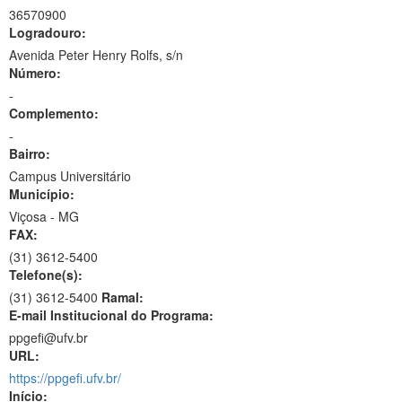
36570900
Logradouro:
Avenida Peter Henry Rolfs, s/n
Número:
-
Complemento:
-
Bairro:
Campus Universitário
Município:
Viçosa - MG
FAX:
(31)
3612-5400
Telefone(s):
(31) 3612-5400
Ramal:
E-mail Institucional do Programa:
ppgefi@ufv.br
URL:
https://ppgefi.ufv.br/
Início: