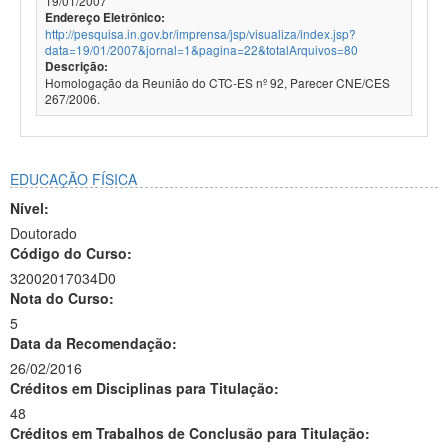
19/01/2007
Endereço Eletrônico:
http://pesquisa.in.gov.br/imprensa/jsp/visualiza/index.jsp?
data=19/01/2007&jornal=1&pagina=22&totalArquivos=80
Descrição:
Homologação da Reunião do CTC-ES nº 92, Parecer CNE/CES
267/2006.
EDUCAÇÃO FÍSICA
Nível:
Doutorado
Código do Curso:
32002017034D0
Nota do Curso:
5
Data da Recomendação:
26/02/2016
Créditos em Disciplinas para Titulação:
48
Créditos em Trabalhos de Conclusão para Titulação: