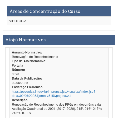
-
Áreas de Concentração do Curso
VIROLOGIA
Ato(s) Normativos
Assunto Normativo:
Renovação de Reconhecimento
Tipo de Ato Normativo:
Portaria
Número:
0398
Data da Publicação:
02/06/2025
Endereço Eletrônico:
https://pesquisa.in.gov.br/imprensa/jsp/visualiza/index.jsp?
data=02/06/2025&jornal=515&pagina=41
Descrição:
Renovação de Reconhecimento dos PPGs em decorrência da
Avaliação Quadrienal de 2021 (2017- 2020). 215ª, 216ª, 217ª e
218ª CTC-ES