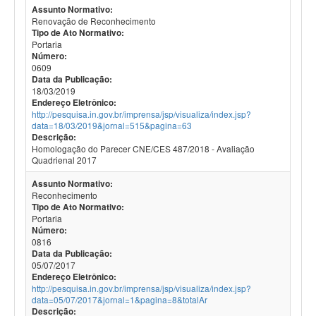
Assunto Normativo:
Renovação de Reconhecimento
Tipo de Ato Normativo:
Portaria
Número:
0609
Data da Publicação:
18/03/2019
Endereço Eletrônico:
http://pesquisa.in.gov.br/imprensa/jsp/visualiza/index.jsp?
data=18/03/2019&jornal=515&pagina=63
Descrição:
Homologação do Parecer CNE/CES 487/2018 - Avaliação
Quadrienal 2017
Assunto Normativo:
Reconhecimento
Tipo de Ato Normativo:
Portaria
Número:
0816
Data da Publicação:
05/07/2017
Endereço Eletrônico:
http://pesquisa.in.gov.br/imprensa/jsp/visualiza/index.jsp?
data=05/07/2017&jornal=1&pagina=8&totalAr
Descrição: