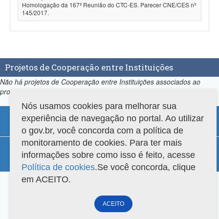
Homologação da 167ª Reunião do CTC-ES. Parecer CNE/CES nº
145/2017.
Projetos de Cooperação entre Instituições
Não há projetos de Cooperação entre Instituições associados ao
programa.
Nós usamos cookies para melhorar sua
experiência de navegação no portal. Ao utilizar
o gov.br, você concorda com a política de
monitoramento de cookies. Para ter mais
Compatibilidade
informações sobre como isso é feito, acesse
Versão do sistema: 3.88.9
Copyright 2022 Capes. Todos os direitos reservados.
Política de cookies
.Se você concorda, clique
em ACEITO.
ACEITO