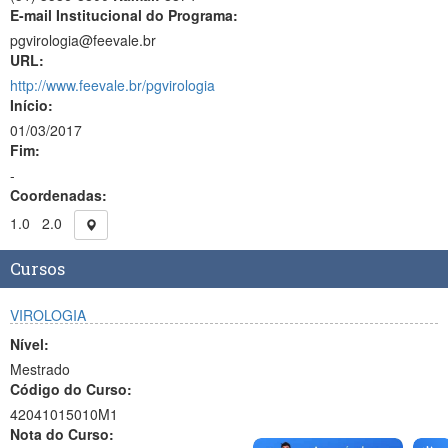
E-mail Institucional do Programa:
pgvirologia@feevale.br
URL:
http://www.feevale.br/pgvirologia
Início:
01/03/2017
Fim:
-
Coordenadas:
1.0
2.0
Cursos
VIROLOGIA
Nível:
Mestrado
Código do Curso:
42041015010M1
Nota do Curso: