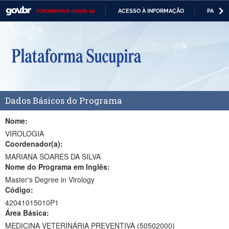
ACESSO À INFORMAÇÃO
PARTICI
CORONAVÍRUS (COVID-19)
Casa Civil
IR
PARA
Ministério da Justiça e Segurança Pública
O
CONTEÚDO
Ministério da Defesa
Ministério das Relações Exteriores
Dados Básicos do Programa
Ministério da Economia
Ministério da Infraestrutura
Nome:
VIROLOGIA
Ministério da Agricultura, Pecuária e Abastecimento
Coordenador(a):
MARIANA SOARES DA SILVA
Ministério da Educação
Nome do Programa em Inglês:
Master's Degree in Virology
Ministério da Cidadania
Código:
Ministério da Saúde
42041015010P1
Área Básica:
Ministério de Minas e Energia
MEDICINA VETERINÁRIA PREVENTIVA (50502000)