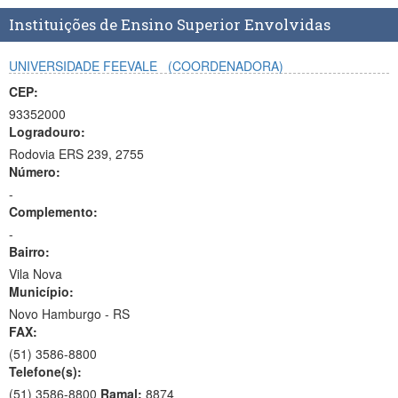
Planalto
Instituições de Ensino Superior Envolvidas
UNIVERSIDADE FEEVALE
(COORDENADORA)
CEP:
93352000
Logradouro:
Rodovia ERS 239, 2755
Número:
-
Complemento:
-
Bairro:
Vila Nova
Município:
Novo Hamburgo - RS
FAX:
(51)
3586-8800
Telefone(s):
(51) 3586-8800
Ramal:
8874