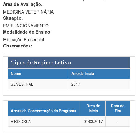
Área de Avaliação:
Ministério da Ciência, Tecnologia, Inovações e Comunicações
MEDICINA VETERINÁRIA
Situação:
Ministério do Meio Ambiente
EM FUNCIONAMENTO
Modalidade de Ensino:
Ministério do Turismo
Educação Presencial
Ministério do Desenvolvimento Regional
Observações:
-
Controladoria-Geral da União
Tipos de Regime Letivo
Ministério da Mulher, da Família e dos Direitos Humanos
Nome
Ano de Início
Secretaria-Geral
SEMESTRAL
2017
Secretaria de Governo
Data de
Data de
Gabinete de Segurança Institucional
Áreas de Concentração do Programa
Início
Fim
Advocacia-Geral da União
VIROLOGIA
01/03/2017
-
Banco Central do Brasil