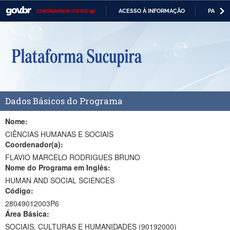
ACESSO À INFORMAÇÃO
PARTICI
CORONAVÍRUS (COVID-19)
Casa Civil
IR
PARA
Ministério da Justiça e Segurança Pública
O
CONTEÚDO
Ministério da Defesa
Ministério das Relações Exteriores
Dados Básicos do Programa
Ministério da Economia
Ministério da Infraestrutura
Nome:
CIÊNCIAS HUMANAS E SOCIAIS
Ministério da Agricultura, Pecuária e Abastecimento
Coordenador(a):
FLAVIO MARCELO RODRIGUES BRUNO
Ministério da Educação
Nome do Programa em Inglês:
HUMAN AND SOCIAL SCIENCES
Ministério da Cidadania
Código:
Ministério da Saúde
28049012003P6
Área Básica:
Ministério de Minas e Energia
SOCIAIS, CULTURAS E HUMANIDADES (90192000)