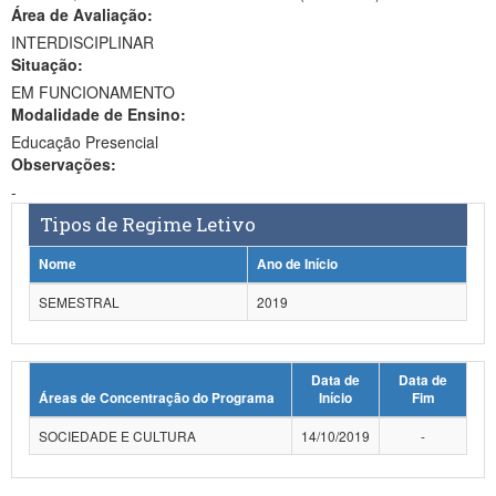
Área de Avaliação:
Ministério da Ciência, Tecnologia, Inovações e Comunicações
INTERDISCIPLINAR
Situação:
Ministério do Meio Ambiente
EM FUNCIONAMENTO
Modalidade de Ensino:
Ministério do Turismo
Educação Presencial
Ministério do Desenvolvimento Regional
Observações:
-
Controladoria-Geral da União
Tipos de Regime Letivo
Ministério da Mulher, da Família e dos Direitos Humanos
Nome
Ano de Início
Secretaria-Geral
SEMESTRAL
2019
Secretaria de Governo
Data de
Data de
Gabinete de Segurança Institucional
Áreas de Concentração do Programa
Início
Fim
Advocacia-Geral da União
SOCIEDADE E CULTURA
14/10/2019
-
Banco Central do Brasil