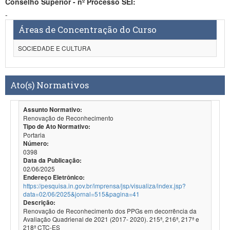
Conselho Superior - nº Processo SEI:
-
Áreas de Concentração do Curso
SOCIEDADE E CULTURA
Ato(s) Normativos
Assunto Normativo:
Renovação de Reconhecimento
Tipo de Ato Normativo:
Portaria
Número:
0398
Data da Publicação:
02/06/2025
Endereço Eletrônico:
https://pesquisa.in.gov.br/imprensa/jsp/visualiza/index.jsp?
data=02/06/2025&jornal=515&pagina=41
Descrição:
Renovação de Reconhecimento dos PPGs em decorrência da
Avaliação Quadrienal de 2021 (2017- 2020). 215ª, 216ª, 217ª e
218ª CTC-ES