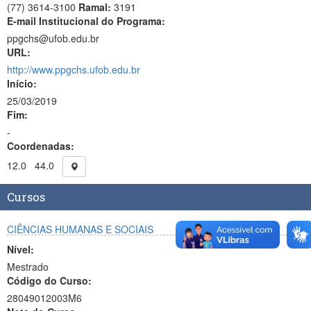
(77) 3614-3100
Ramal:
3191
E-mail Institucional do Programa:
ppgchs@ufob.edu.br
URL:
http://www.ppgchs.ufob.edu.br
Início:
25/03/2019
Fim:
-
Coordenadas:
12.0
44.0
Cursos
CIÊNCIAS HUMANAS E SOCIAIS
Nível:
Mestrado
Código do Curso:
28049012003M6