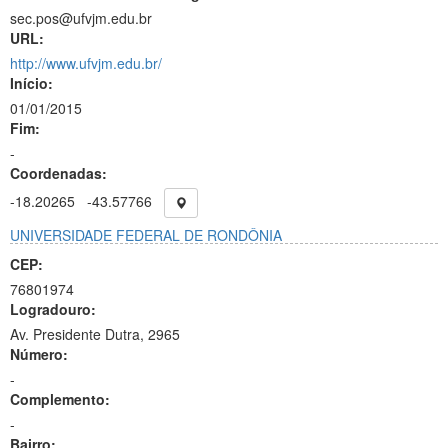
sec.pos@ufvjm.edu.br
URL:
http://www.ufvjm.edu.br/
Início:
01/01/2015
Fim:
-
Coordenadas:
-18.20265
-43.57766
UNIVERSIDADE FEDERAL DE RONDÔNIA
CEP:
76801974
Logradouro:
Av. Presidente Dutra, 2965
Número:
-
Complemento:
-
Bairro: