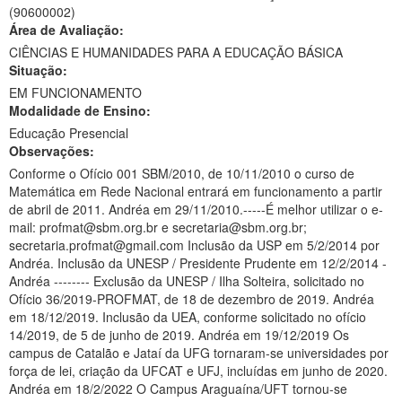
(90600002)
Ministério da Ciência, Tecnologia, Inovações e Comunicações
Área de Avaliação:
CIÊNCIAS E HUMANIDADES PARA A EDUCAÇÃO BÁSICA
Ministério do Meio Ambiente
Situação:
EM FUNCIONAMENTO
Ministério do Turismo
Modalidade de Ensino:
Ministério do Desenvolvimento Regional
Educação Presencial
Observações:
Controladoria-Geral da União
Conforme o Ofício 001 SBM/2010, de 10/11/2010 o curso de
Matemática em Rede Nacional entrará em funcionamento a partir
Ministério da Mulher, da Família e dos Direitos Humanos
de abril de 2011. Andréa em 29/11/2010.-----É melhor utilizar o e-
mail: profmat@sbm.org.br e secretaria@sbm.org.br;
Secretaria-Geral
secretaria.profmat@gmail.com Inclusão da USP em 5/2/2014 por
Andréa. Inclusão da UNESP / Presidente Prudente em 12/2/2014 -
Secretaria de Governo
Andréa -------- Exclusão da UNESP / Ilha Solteira, solicitado no
Ofício 36/2019-PROFMAT, de 18 de dezembro de 2019. Andréa
Gabinete de Segurança Institucional
em 18/12/2019. Inclusão da UEA, conforme solicitado no ofício
14/2019, de 5 de junho de 2019. Andréa em 19/12/2019 Os
Advocacia-Geral da União
campus de Catalão e Jataí da UFG tornaram-se universidades por
força de lei, criação da UFCAT e UFJ, incluídas em junho de 2020.
Banco Central do Brasil
Andréa em 18/2/2022 O Campus Araguaína/UFT tornou-se