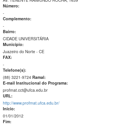
AV. TENENTE RAIMUNDO ROCHA, 1639
Número:
-
Complemento:
-
Bairro:
CIDADE UNIVERSITÁRIA
Município:
Juazeiro do Norte - CE
FAX:
-
Telefone(s):
(88) 3221-9724
Ramal:
E-mail Institucional do Programa:
profmat.cct@ufca.edu.br
URL:
http://www.profmat.ufca.edu.br/
Início:
01/01/2012
Fim: