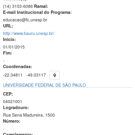
(14) 3103-6086
Ramal:
E-mail Institucional do Programa:
educacao@fc.unesp.br
URL:
http://www.bauru.unesp.br/
Início:
01/01/2015
Fim:
-
Coordenadas:
-22.34811
-49.03117
UNIVERSIDADE FEDERAL DE SÃO PAULO
CEP:
04021001
Logradouro:
Rua Sena Madureira, 1500
Número:
-
Complemento: