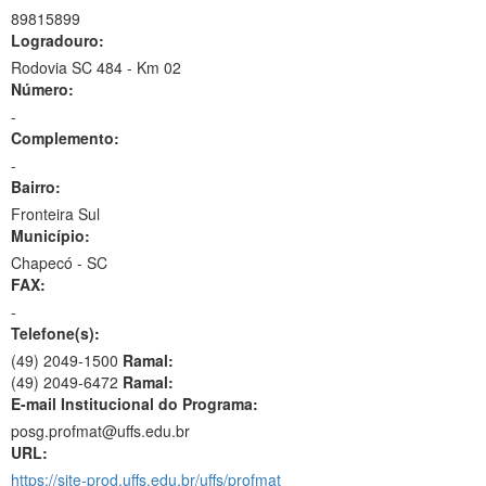
89815899
Logradouro:
Rodovia SC 484 - Km 02
Número:
-
Complemento:
-
Bairro:
Fronteira Sul
Município:
Chapecó - SC
FAX:
-
Telefone(s):
(49) 2049-1500
Ramal:
(49) 2049-6472
Ramal:
E-mail Institucional do Programa:
posg.profmat@uffs.edu.br
URL:
https://site-prod.uffs.edu.br/uffs/profmat