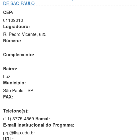
DE SÃO PAULO
CEP:
01109010
Logradouro:
R. Pedro Vicente, 625
Número:
-
Complemento:
-
Bairro:
Luz
Município:
São Paulo - SP
FAX:
-
Telefone(s):
(11) 3775-4569
Ramal:
E-mail Institucional do Programa:
prp@ifsp.edu.br
URL: