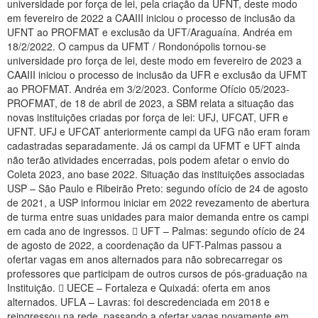
universidade por força de lei, pela criação da UFNT, deste modo
Planalto
em fevereiro de 2022 a CAAIII iniciou o processo de inclusão da
UFNT ao PROFMAT e exclusão da UFT/Araguaína. Andréa em
18/2/2022. O campus da UFMT / Rondonópolis tornou-se
universidade pro força de lei, deste modo em fevereiro de 2023 a
CAAIII iniciou o processo de inclusão da UFR e exclusão da UFMT
ao PROFMAT. Andréa em 3/2/2023. Conforme Ofício 05/2023-
PROFMAT, de 18 de abril de 2023, a SBM relata a situação das
novas instituições criadas por força de lei: UFJ, UFCAT, UFR e
UFNT. UFJ e UFCAT anteriormente campi da UFG não eram foram
cadastradas separadamente. Já os campi da UFMT e UFT ainda
não terão atividades encerradas, pois podem afetar o envio do
Coleta 2023, ano base 2022. Situação das instituições associadas
USP – São Paulo e Ribeirão Preto: segundo ofício de 24 de agosto
de 2021, a USP informou iniciar em 2022 revezamento de abertura
de turma entre suas unidades para maior demanda entre os campi
em cada ano de ingressos.  UFT – Palmas: segundo ofício de 24
de agosto de 2022, a coordenação da UFT-Palmas passou a
ofertar vagas em anos alternados para não sobrecarregar os
professores que participam de outros cursos de pós-graduação na
Instituição.  UECE – Fortaleza e Quixadá: oferta em anos
alternados. UFLA – Lavras: foi descredenciada em 2018 e
reingressou na rede, passando a ofertar vagas novamente em