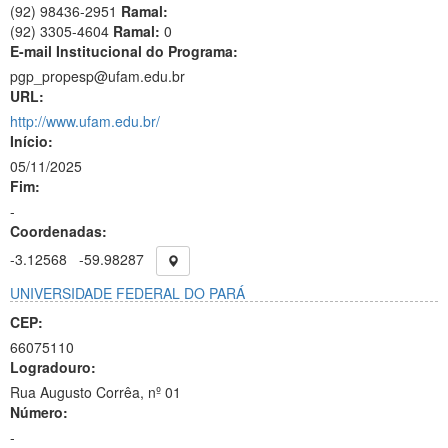
(92) 98436-2951
Ramal:
(92) 3305-4604
Ramal:
0
E-mail Institucional do Programa:
pgp_propesp@ufam.edu.br
URL:
http://www.ufam.edu.br/
Início:
05/11/2025
Fim:
-
Coordenadas:
-3.12568
-59.98287
UNIVERSIDADE FEDERAL DO PARÁ
CEP:
66075110
Logradouro:
Rua Augusto Corrêa, nº 01
Número:
-