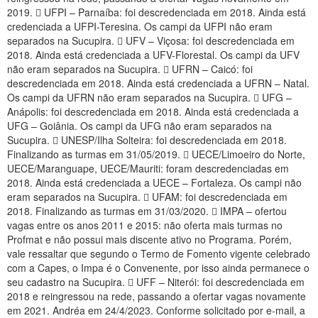
2019.  UFPI – Parnaíba: foi descredenciada em 2018. Ainda está
credenciada a UFPI-Teresina. Os campi da UFPI não eram
separados na Sucupira.  UFV – Viçosa: foi descredenciada em
2018. Ainda está credenciada a UFV-Florestal. Os campi da UFV
não eram separados na Sucupira.  UFRN – Caicó: foi
descredenciada em 2018. Ainda está credenciada a UFRN – Natal.
Os campi da UFRN não eram separados na Sucupira.  UFG –
Anápolis: foi descredenciada em 2018. Ainda está credenciada a
UFG – Goiânia. Os campi da UFG não eram separados na
Sucupira.  UNESP/Ilha Solteira: foi descredenciada em 2018.
Finalizando as turmas em 31/05/2019.  UECE/Limoeiro do Norte,
UECE/Maranguape, UECE/Mauriti: foram descredenciadas em
2018. Ainda está credenciada a UECE – Fortaleza. Os campi não
eram separados na Sucupira.  UFAM: foi descredenciada em
2018. Finalizando as turmas em 31/03/2020.  IMPA – ofertou
vagas entre os anos 2011 e 2015: não oferta mais turmas no
Profmat e não possui mais discente ativo no Programa. Porém,
vale ressaltar que segundo o Termo de Fomento vigente celebrado
com a Capes, o Impa é o Convenente, por isso ainda permanece o
seu cadastro na Sucupira.  UFF – Niterói: foi descredenciada em
2018 e reingressou na rede, passando a ofertar vagas novamente
em 2021. Andréa em 24/4/2023. Conforme solicitado por e-mail, a