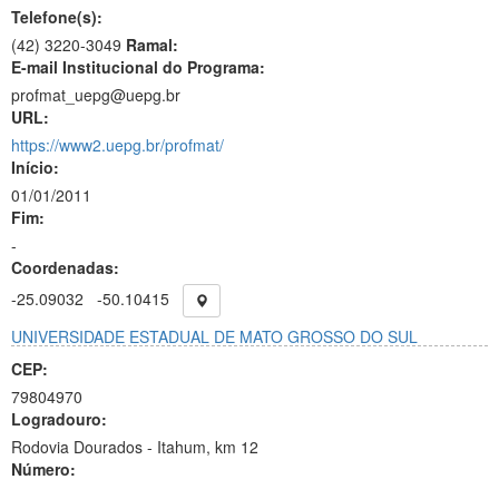
Telefone(s):
(42) 3220-3049
Ramal:
E-mail Institucional do Programa:
profmat_uepg@uepg.br
URL:
https://www2.uepg.br/profmat/
Início:
01/01/2011
Fim:
-
Coordenadas:
-25.09032
-50.10415
UNIVERSIDADE ESTADUAL DE MATO GROSSO DO SUL
CEP:
79804970
Logradouro:
Rodovia Dourados - Itahum, km 12
Número:
-