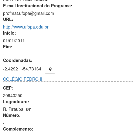
E-mail Institucional do Programa:
profmat.ufopa@gmail.com
URL:
http://www.ufopa.edu.br
Início:
01/01/2011
Fim:
-
Coordenadas:
-2.4292
-54.73164
COLÉGIO PEDRO II
CEP:
20940250
Logradouro:
R. Pirauba, s/n
Número:
-
Complemento: