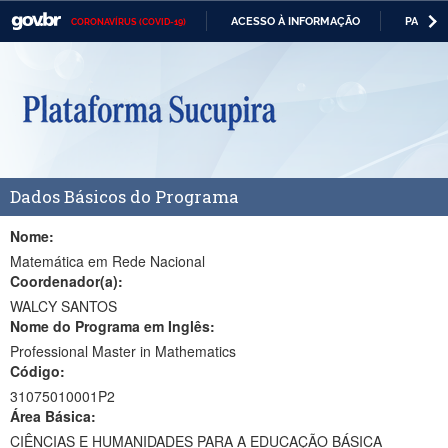
ACESSO À INFORMAÇÃO
PARTICI
CORONAVÍRUS (COVID-19)
Casa Civil
IR
PARA
Ministério da Justiça e Segurança Pública
O
CONTEÚDO
Ministério da Defesa
Ministério das Relações Exteriores
Dados Básicos do Programa
Ministério da Economia
Ministério da Infraestrutura
Nome:
Matemática em Rede Nacional
Ministério da Agricultura, Pecuária e Abastecimento
Coordenador(a):
WALCY SANTOS
Ministério da Educação
Nome do Programa em Inglês:
Professional Master in Mathematics
Ministério da Cidadania
Código:
Ministério da Saúde
31075010001P2
Área Básica:
Ministério de Minas e Energia
CIÊNCIAS E HUMANIDADES PARA A EDUCAÇÃO BÁSICA