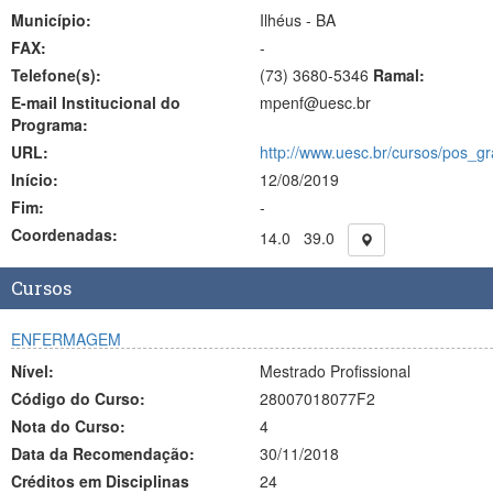
Município:
Ilhéus - BA
FAX:
-
Telefone(s):
(73) 3680-5346
Ramal:
E-mail Institucional do
mpenf@uesc.br
Programa:
URL:
http://www.uesc.br/cursos/pos_g
Início:
12/08/2019
Fim:
-
Coordenadas:
14.0
39.0
Cursos
ENFERMAGEM
Nível:
Mestrado Profissional
Código do Curso:
28007018077F2
Nota do Curso:
4
Data da Recomendação:
30/11/2018
Créditos em Disciplinas
24