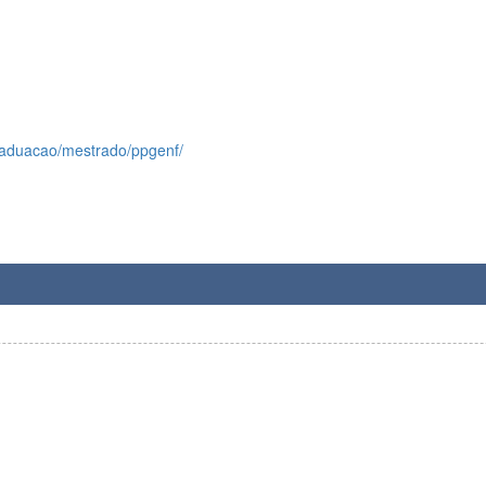
raduacao/mestrado/ppgenf/