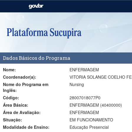
Casa Civil
Ministério da Justiça e
Segurança Pública
Ministério da Agricultura,
Ministério da Educação
Pecuária e Abastecimento
Ministério do Meio Ambiente
Ministério do Turismo
Dados Básicos do Programa
Secretaria de Governo
Gabinete de Segurança
Institucional
Nome:
ENFERMAGEM
Coordenador(a):
VITORIA SOLANGE COELHO FE
Nome do Programa em
Nursing
Inglês:
Código:
28007018077P0
Área Básica:
ENFERMAGEM (40400000)
Área de Avaliação:
ENFERMAGEM
Situação:
EM FUNCIONAMENTO
Modalidade de Ensino:
Educação Presencial