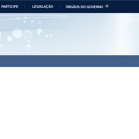
PARTICIPE
LEGISLAÇÃO
ÓRGÃOS DO GOVERNO
stério da Economia
Ministério da Infraestrutura
stério de Minas e Energia
Ministério da Ciência,
Tecnologia, Inovações e
Comunicações
tério da Mulher, da Família
Secretaria-Geral
s Direitos Humanos
lto