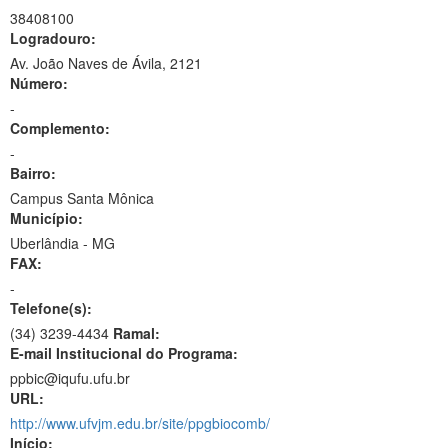
38408100
Logradouro:
Av. João Naves de Ávila, 2121
Número:
-
Complemento:
-
Bairro:
Campus Santa Mônica
Município:
Uberlândia - MG
FAX:
-
Telefone(s):
(34) 3239-4434
Ramal:
E-mail Institucional do Programa:
ppbic@iqufu.ufu.br
URL:
http://www.ufvjm.edu.br/site/ppgbiocomb/
Início: