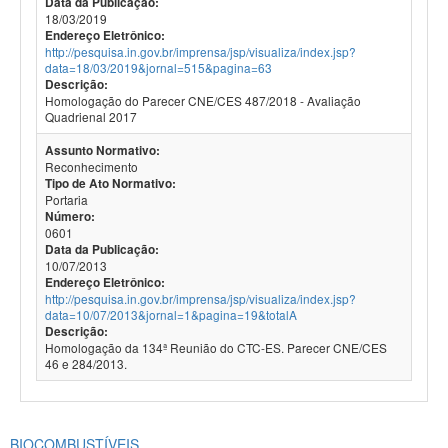
Data da Publicação:
18/03/2019
Endereço Eletrônico:
http://pesquisa.in.gov.br/imprensa/jsp/visualiza/index.jsp?
data=18/03/2019&jornal=515&pagina=63
Descrição:
Homologação do Parecer CNE/CES 487/2018 - Avaliação
Quadrienal 2017
Assunto Normativo:
Reconhecimento
Tipo de Ato Normativo:
Portaria
Número:
0601
Data da Publicação:
10/07/2013
Endereço Eletrônico:
http://pesquisa.in.gov.br/imprensa/jsp/visualiza/index.jsp?
data=10/07/2013&jornal=1&pagina=19&totalA
Descrição:
Homologação da 134ª Reunião do CTC-ES. Parecer CNE/CES
46 e 284/2013.
BIOCOMBUSTÍVEIS