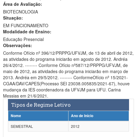
Área de Avaliação:
Ministério da Ciência, Tecnologia, Inovações e Comunicações
BIOTECNOLOGIA
Situação:
Ministério do Meio Ambiente
EM FUNCIONAMENTO
Modalidade de Ensino:
Ministério do Turismo
Educação Presencial
Ministério do Desenvolvimento Regional
Observações:
Conforme Ofício nº 396/12/PRPPG/UFVJM, de 13 de abril de 2012,
Controladoria-Geral da União
as atividades do programa iniciarão em agosto de 2012. Andréa
26/4/2012. -------- Conforme Ofício nº587/12/PRPPG/UFVJM, de
Ministério da Mulher, da Família e dos Direitos Humanos
maio de 2012, as atividades do programa iniciarão em março de
2013. Andréa em 29/5/2012. -------- ConformeOfício nº 15/2021-
Secretaria-Geral
CGAA/DAV/CAPES(Processo SEI 23038.005835/2021-67), houve
mudança da IES coordenadora da UFVJM para UFU. Carina
Secretaria de Governo
Messias em 21/6/2021.
Tipos de Regime Letivo
Gabinete de Segurança Institucional
Nome
Ano de Início
Advocacia-Geral da União
SEMESTRAL
2012
Banco Central do Brasil