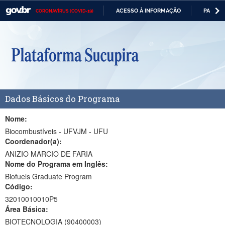
ACESSO À INFORMAÇÃO
PARTICI
CORONAVÍRUS (COVID-19)
Casa Civil
IR
PARA
Ministério da Justiça e Segurança Pública
O
CONTEÚDO
Ministério da Defesa
Ministério das Relações Exteriores
Dados Básicos do Programa
Ministério da Economia
Ministério da Infraestrutura
Nome:
Biocombustíveis - UFVJM - UFU
Ministério da Agricultura, Pecuária e Abastecimento
Coordenador(a):
ANIZIO MARCIO DE FARIA
Ministério da Educação
Nome do Programa em Inglês:
Biofuels Graduate Program
Ministério da Cidadania
Código:
Ministério da Saúde
32010010010P5
Área Básica:
Ministério de Minas e Energia
BIOTECNOLOGIA (90400003)