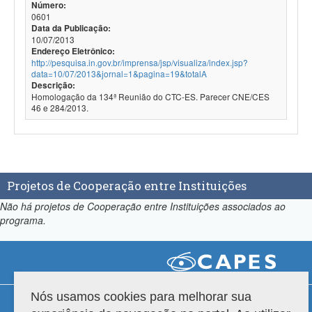
Número:
0601
Data da Publicação:
10/07/2013
Endereço Eletrônico:
http://pesquisa.in.gov.br/imprensa/jsp/visualiza/index.jsp?
data=10/07/2013&jornal=1&pagina=19&totalA
Descrição:
Homologação da 134ª Reunião do CTC-ES. Parecer CNE/CES
46 e 284/2013.
Projetos de Cooperação entre Instituições
Não há projetos de Cooperação entre Instituições associados ao
programa.
Nós usamos cookies para melhorar sua
Compatibilidade