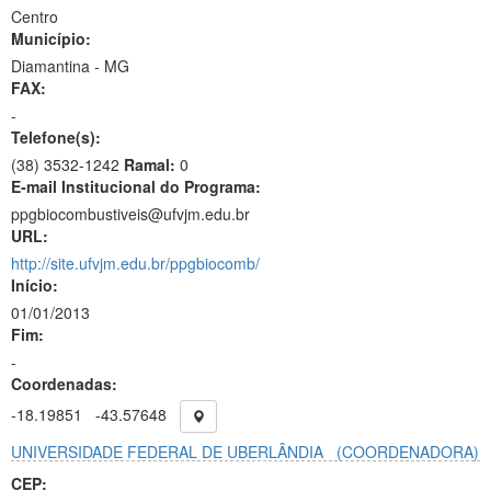
Centro
Município:
Diamantina - MG
FAX:
-
Telefone(s):
(38) 3532-1242
Ramal:
0
E-mail Institucional do Programa:
ppgbiocombustiveis@ufvjm.edu.br
URL:
http://site.ufvjm.edu.br/ppgbiocomb/
Início:
01/01/2013
Fim:
-
Coordenadas:
-18.19851
-43.57648
UNIVERSIDADE FEDERAL DE UBERLÂNDIA
(COORDENADORA)
CEP: