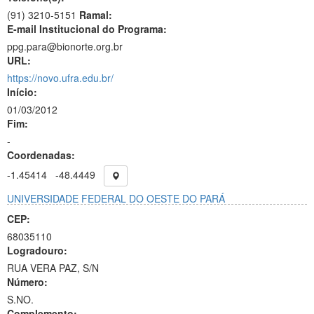
(91) 3210-5151
Ramal:
E-mail Institucional do Programa:
ppg.para@bionorte.org.br
URL:
https://novo.ufra.edu.br/
Início:
01/03/2012
Fim:
-
Coordenadas:
-1.45414
-48.4449
UNIVERSIDADE FEDERAL DO OESTE DO PARÁ
CEP:
68035110
Logradouro:
RUA VERA PAZ, S/N
Número:
S.NO.
Complemento: