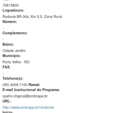
76815800
Logradouro:
Rodovia BR-364, Km 5,5, Zona Rural
Número:
-
Complemento:
-
Bairro:
Cidade Jardim
Município:
Porto Velho - RO
FAX:
-
Telefone(s):
(95) 4009-7100
Ramal:
E-mail Institucional do Programa:
cpafro.chgeral@embrapa.br
URL:
http://www.embrapa.br/rondonia
Início: