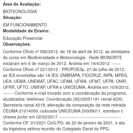
Área de Avaliação:
Ministério da Ciência, Tecnologia, Inovações e Comunicações
BIOTECNOLOGIA
Situação:
Ministério do Meio Ambiente
EM FUNCIONAMENTO
Modalidade de Ensino:
Ministério do Turismo
Educação Presencial
Ministério do Desenvolvimento Regional
Observações:
Conforme Ofício nº 092/2012, de 18 de abril de 2012, as atividades
Controladoria-Geral da União
do curso em Biodiversidade e Biotecnologia - Rede BIONORTE
iniciaram em 6 de março de 2012. Andréa em 19/4/2012. ------
Ministério da Mulher, da Família e dos Direitos Humanos
Conforme Ofício nº 221/2012 - PROPOESp, 27 de julho de 2012,
as IES envolvidas são 18 IES: EMBRAPA, FIOCRUZ, INPA, MPEG,
Secretaria-Geral
UEA, UEMA, UNEMAT, UFAC, UFAM, UFMA, UFMT, UFPA, UNIR,
UFRR, UFTO, UNIFAP, UFRA e UNICEUMA. Andréa em 10/8/2012.
Secretaria de Governo
------- Conforme e-mail trocado com a coordenação do programa,
atualizados: telefones: Coordenação (92)33051181 ramal 4230,
Gabinete de Segurança Institucional
Secretaria ramal 4219; alteração da composição da rede retirada
CEUMA 21014000, colocada UNICEUMA 20009011, edmilson c
Advocacia-Geral da União
chaves junior em 02/02/2017 ------------------------------------------
Conforme OF. 01/2021 CoG-PG, de 22 de janeiro de 2021, e ata
Banco Central do Brasil
da trigésima sétima reunião do Colegiado Geral do PPG-