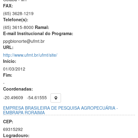
FAX:
(65)
3628-1219
Telefone(s):
(65) 3615-8000
Ramal:
E-mail Institucional do Programa:
ppgbionorte@ufmt.br
URL:
http://www.ufmt.br/ufmt/site/
Início:
01/03/2012
Fim:
-
Coordenadas:
-20.49609
-54.61555
EMPRESA BRASILEIRA DE PESQUISA AGROPECUÁRIA -
EMBRAPA RORAIMA
CEP:
69315292
Logradouro: