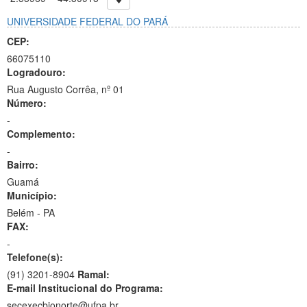
UNIVERSIDADE FEDERAL DO PARÁ
CEP:
66075110
Logradouro:
Rua Augusto Corrêa, nº 01
Número:
-
Complemento:
-
Bairro:
Guamá
Município:
Belém - PA
FAX:
-
Telefone(s):
(91) 3201-8904
Ramal:
E-mail Institucional do Programa:
secexecbionorte@ufpa.br