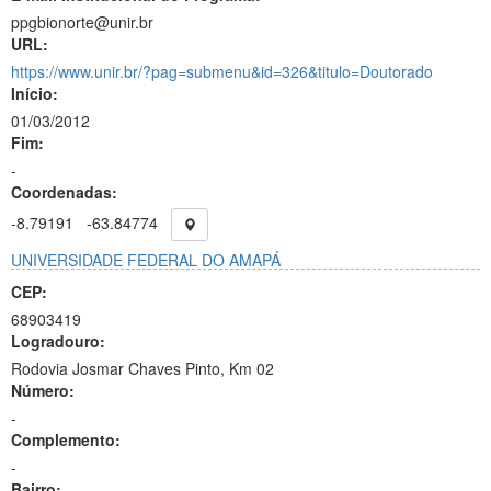
ppgbionorte@unir.br
URL:
https://www.unir.br/?pag=submenu&id=326&titulo=Doutorado
Início:
01/03/2012
Fim:
-
Coordenadas:
-8.79191
-63.84774
UNIVERSIDADE FEDERAL DO AMAPÁ
CEP:
68903419
Logradouro:
Rodovia Josmar Chaves Pinto, Km 02
Número:
-
Complemento:
-
Bairro: