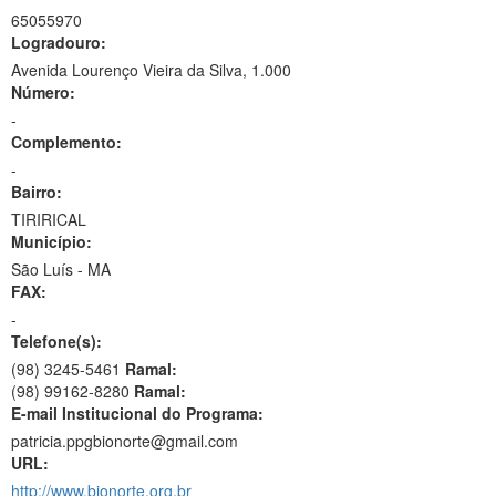
65055970
Logradouro:
Avenida Lourenço Vieira da Silva, 1.000
Número:
-
Complemento:
-
Bairro:
TIRIRICAL
Município:
São Luís - MA
FAX:
-
Telefone(s):
(98) 3245-5461
Ramal:
(98) 99162-8280
Ramal:
E-mail Institucional do Programa:
patricia.ppgbionorte@gmail.com
URL:
http://www.bionorte.org.br