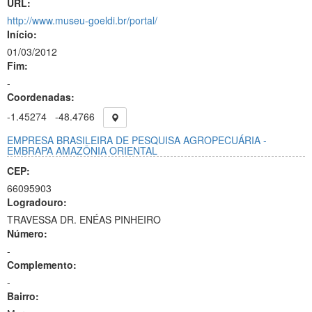
URL:
http://www.museu-goeldi.br/portal/
Início:
01/03/2012
Fim:
-
Coordenadas:
-1.45274
-48.4766
EMPRESA BRASILEIRA DE PESQUISA AGROPECUÁRIA -
EMBRAPA AMAZÔNIA ORIENTAL
CEP:
66095903
Logradouro:
TRAVESSA DR. ENÉAS PINHEIRO
Número:
-
Complemento:
-
Bairro: