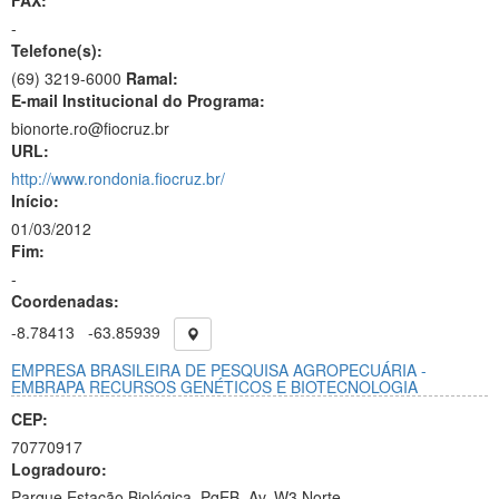
FAX:
-
Telefone(s):
(69) 3219-6000
Ramal:
E-mail Institucional do Programa:
bionorte.ro@fiocruz.br
URL:
http://www.rondonia.fiocruz.br/
Início:
01/03/2012
Fim:
-
Coordenadas:
-8.78413
-63.85939
EMPRESA BRASILEIRA DE PESQUISA AGROPECUÁRIA -
EMBRAPA RECURSOS GENÉTICOS E BIOTECNOLOGIA
CEP:
70770917
Logradouro:
Parque Estação Biológica, PqEB, Av. W3 Norte