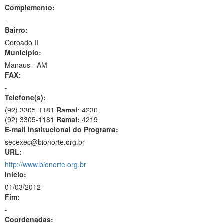
Complemento:
-
Bairro:
Coroado II
Município:
Manaus - AM
FAX:
-
Telefone(s):
(92) 3305-1181
Ramal:
4230
(92) 3305-1181
Ramal:
4219
E-mail Institucional do Programa:
secexec@bionorte.org.br
URL:
http://www.bionorte.org.br
Início:
01/03/2012
Fim:
-
Coordenadas: