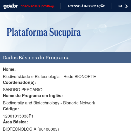
ACESSO À INFORMAÇÃO
PARTICI
CORONAVÍRUS (COVID-19)
Casa Civil
IR
PARA
Ministério da Justiça e Segurança Pública
O
CONTEÚDO
Ministério da Defesa
Ministério das Relações Exteriores
Dados Básicos do Programa
Ministério da Economia
Ministério da Infraestrutura
Nome:
Biodiversidade e Biotecnologia - Rede BIONORTE
Ministério da Agricultura, Pecuária e Abastecimento
Coordenador(a):
SANDRO PERCARIO
Ministério da Educação
Nome do Programa em Inglês:
Biodiversity and Biotechnology - Bionorte Network
Ministério da Cidadania
Código:
Ministério da Saúde
12001015038P1
Área Básica:
Ministério de Minas e Energia
BIOTECNOLOGIA (90400003)