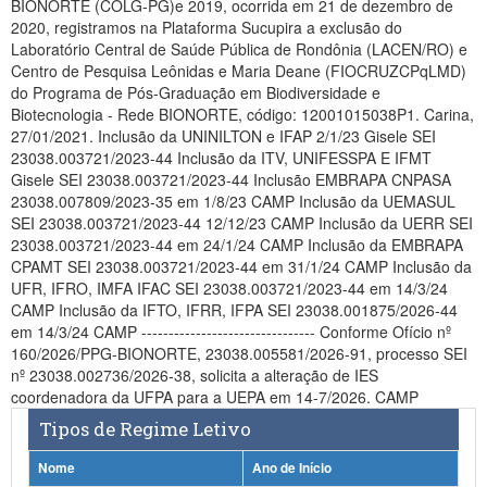
BIONORTE (COLG-PG)e 2019, ocorrida em 21 de dezembro de
Planalto
2020, registramos na Plataforma Sucupira a exclusão do
Laboratório Central de Saúde Pública de Rondônia (LACEN/RO) e
Centro de Pesquisa Leônidas e Maria Deane (FIOCRUZCPqLMD)
do Programa de Pós-Graduação em Biodiversidade e
Biotecnologia - Rede BIONORTE, código: 12001015038P1. Carina,
27/01/2021. Inclusão da UNINILTON e IFAP 2/1/23 Gisele SEI
23038.003721/2023-44 Inclusão da ITV, UNIFESSPA E IFMT
Gisele SEI 23038.003721/2023-44 Inclusão EMBRAPA CNPASA
23038.007809/2023-35 em 1/8/23 CAMP Inclusão da UEMASUL
SEI 23038.003721/2023-44 12/12/23 CAMP Inclusão da UERR SEI
23038.003721/2023-44 em 24/1/24 CAMP Inclusão da EMBRAPA
CPAMT SEI 23038.003721/2023-44 em 31/1/24 CAMP Inclusão da
UFR, IFRO, IMFA IFAC SEI 23038.003721/2023-44 em 14/3/24
CAMP Inclusão da IFTO, IFRR, IFPA SEI 23038.001875/2026-44
em 14/3/24 CAMP -------------------------------- Conforme Ofício nº
160/2026/PPG-BIONORTE, 23038.005581/2026-91, processo SEI
nº 23038.002736/2026-38, solicita a alteração de IES
coordenadora da UFPA para a UEPA em 14-7/2026. CAMP
Tipos de Regime Letivo
Nome
Ano de Início