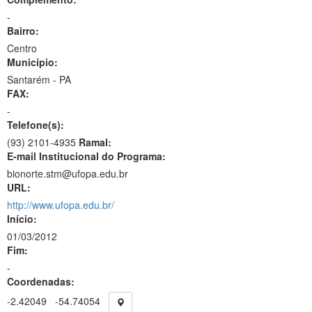
-
Bairro:
Centro
Município:
Santarém - PA
FAX:
-
Telefone(s):
(93) 2101-4935
Ramal:
E-mail Institucional do Programa:
bionorte.stm@ufopa.edu.br
URL:
http://www.ufopa.edu.br/
Início:
01/03/2012
Fim:
-
Coordenadas:
-2.42049
-54.74054