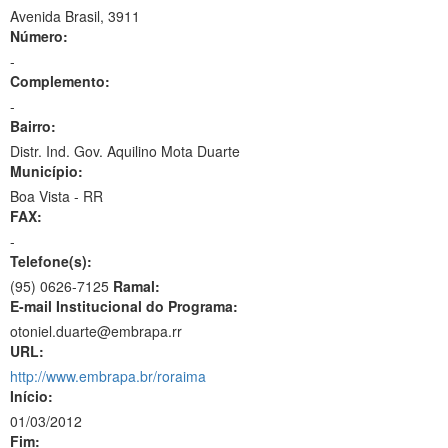
Avenida Brasil, 3911
Número:
-
Complemento:
-
Bairro:
Distr. Ind. Gov. Aquilino Mota Duarte
Município:
Boa Vista - RR
FAX:
-
Telefone(s):
(95) 0626-7125
Ramal:
E-mail Institucional do Programa:
otoniel.duarte@embrapa.rr
URL:
http://www.embrapa.br/roraima
Início:
01/03/2012
Fim: