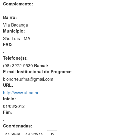
Complemento:
-
Bairro:
Vila Bacanga
Município:
São Luís - MA
FAX:
-
Telefone(s):
(98) 3272-9530
Ramal:
E-mail Institucional do Programa:
bionorte.ufma@gmail.com
URL:
http://www.ufma.br
Início:
01/03/2012
Fim:
-
Coordenadas:
-2.55969
-44.30915