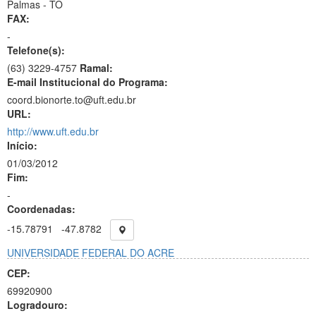
Palmas - TO
FAX:
-
Telefone(s):
(63) 3229-4757
Ramal:
E-mail Institucional do Programa:
coord.bionorte.to@uft.edu.br
URL:
http://www.uft.edu.br
Início:
01/03/2012
Fim:
-
Coordenadas:
-15.78791
-47.8782
UNIVERSIDADE FEDERAL DO ACRE
CEP:
69920900
Logradouro: