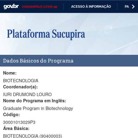
ACESSO À INFORMAÇÃO
PARTICI
CORONAVÍRUS (COVID-19)
Casa Civil
IR
PARA
Ministério da Justiça e Segurança Pública
O
CONTEÚDO
Ministério da Defesa
Ministério das Relações Exteriores
Dados Básicos do Programa
Ministério da Economia
Ministério da Infraestrutura
Nome:
BIOTECNOLOGIA
Ministério da Agricultura, Pecuária e Abastecimento
Coordenador(a):
IURI DRUMOND LOURO
Ministério da Educação
Nome do Programa em Inglês:
Graduate Program in Biotechnology
Ministério da Cidadania
Código:
Ministério da Saúde
30001013029P3
Área Básica:
Ministério de Minas e Energia
BIOTECNOLOGIA (90400003)