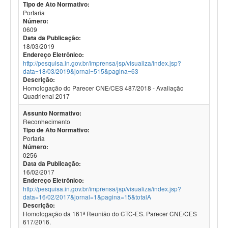
Tipo de Ato Normativo:
Portaria
Número:
0609
Data da Publicação:
18/03/2019
Endereço Eletrônico:
http://pesquisa.in.gov.br/imprensa/jsp/visualiza/index.jsp?
data=18/03/2019&jornal=515&pagina=63
Descrição:
Homologação do Parecer CNE/CES 487/2018 - Avaliação
Quadrienal 2017
Assunto Normativo:
Reconhecimento
Tipo de Ato Normativo:
Portaria
Número:
0256
Data da Publicação:
16/02/2017
Endereço Eletrônico:
http://pesquisa.in.gov.br/imprensa/jsp/visualiza/index.jsp?
data=16/02/2017&jornal=1&pagina=15&totalA
Descrição:
Homologação da 161ª Reunião do CTC-ES. Parecer CNE/CES
617/2016.