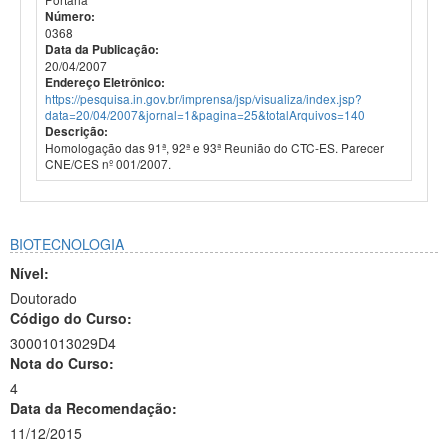
Número:
0368
Data da Publicação:
20/04/2007
Endereço Eletrônico:
https://pesquisa.in.gov.br/imprensa/jsp/visualiza/index.jsp?
data=20/04/2007&jornal=1&pagina=25&totalArquivos=140
Descrição:
Homologação das 91ª, 92ª e 93ª Reunião do CTC-ES. Parecer
CNE/CES nº 001/2007.
BIOTECNOLOGIA
Nível:
Doutorado
Código do Curso:
30001013029D4
Nota do Curso:
4
Data da Recomendação:
11/12/2015