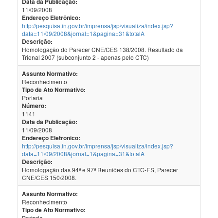
Data da Publicação:
11/09/2008
Endereço Eletrônico:
http://pesquisa.in.gov.br/imprensa/jsp/visualiza/index.jsp?
data=11/09/2008&jornal=1&pagina=31&totalA
Descrição:
Homologação do Parecer CNE/CES 138/2008. Resultado da
Trienal 2007 (subconjunto 2 - apenas pelo CTC)
Assunto Normativo:
Reconhecimento
Tipo de Ato Normativo:
Portaria
Número:
1141
Data da Publicação:
11/09/2008
Endereço Eletrônico:
http://pesquisa.in.gov.br/imprensa/jsp/visualiza/index.jsp?
data=11/09/2008&jornal=1&pagina=31&totalA
Descrição:
Homologação das 94ª e 97ª Reuniões do CTC-ES, Parecer
CNE/CES 150/2008.
Assunto Normativo:
Reconhecimento
Tipo de Ato Normativo:
Portaria