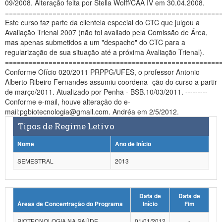
09/2008. Alteração feita por Stella Wolff/CAA IV em 30.04.2008.
Planalto
======================================================
Este curso faz parte da clientela especial do CTC que julgou a
Avaliação Trienal 2007 (não foi avaliado pela Comissão de Área,
mas apenas submetidos a um "despacho" do CTC para a
regularização de sua situação até a próxima Avaliação Trienal).
======================================================
Conforme Ofício 020/2011 PRPPG/UFES, o professor Antonio
Alberto Ribeiro Fernandes assumiu coordena- ção do curso a partir
de março/2011. Atualizado por Penha - BSB.10/03/2011. ---------
Conforme e-mail, houve alteração do e-
mail:pgbiotecnologia@gmail.com. Andréa em 2/5/2012.
Tipos de Regime Letivo
Nome
Ano de Início
SEMESTRAL
2013
Data de
Data de
Áreas de Concentração do Programa
Início
Fim
BIOTECNOLOGIA NA SAÚDE
01/01/2012
-