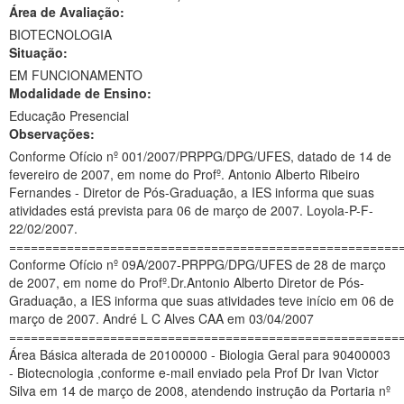
Área de Avaliação:
Ministério da Ciência, Tecnologia, Inovações e Comunicações
BIOTECNOLOGIA
Situação:
Ministério do Meio Ambiente
EM FUNCIONAMENTO
Modalidade de Ensino:
Ministério do Turismo
Educação Presencial
Ministério do Desenvolvimento Regional
Observações:
Conforme Ofício nº 001/2007/PRPPG/DPG/UFES, datado de 14 de
Controladoria-Geral da União
fevereiro de 2007, em nome do Profº. Antonio Alberto Ribeiro
Fernandes - Diretor de Pós-Graduação, a IES informa que suas
Ministério da Mulher, da Família e dos Direitos Humanos
atividades está prevista para 06 de março de 2007. Loyola-P-F-
22/02/2007.
Secretaria-Geral
======================================================
Conforme Ofício nº 09A/2007-PRPPG/DPG/UFES de 28 de março
Secretaria de Governo
de 2007, em nome do Profº.Dr.Antonio Alberto Diretor de Pós-
Graduação, a IES informa que suas atividades teve início em 06 de
Gabinete de Segurança Institucional
março de 2007. André L C Alves CAA em 03/04/2007
======================================================
Advocacia-Geral da União
Área Básica alterada de 20100000 - Biologia Geral para 90400003
- Biotecnologia ,conforme e-mail enviado pela Prof Dr Ivan Victor
Banco Central do Brasil
Silva em 14 de março de 2008, atendendo instrução da Portaria nº