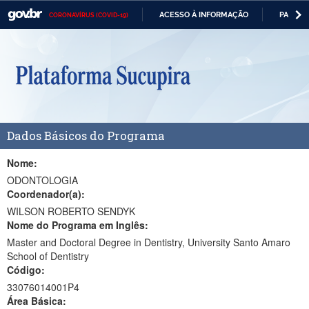
ACESSO À INFORMAÇÃO
PARTICI
CORONAVÍRUS (COVID-19)
Casa Civil
IR
PARA
Ministério da Justiça e Segurança Pública
O
CONTEÚDO
Ministério da Defesa
Ministério das Relações Exteriores
Dados Básicos do Programa
Ministério da Economia
Ministério da Infraestrutura
Nome:
ODONTOLOGIA
Ministério da Agricultura, Pecuária e Abastecimento
Coordenador(a):
WILSON ROBERTO SENDYK
Ministério da Educação
Nome do Programa em Inglês:
Master and Doctoral Degree in Dentistry, University Santo Amaro
Ministério da Cidadania
School of Dentistry
Código:
Ministério da Saúde
33076014001P4
Ministério de Minas e Energia
Área Básica: