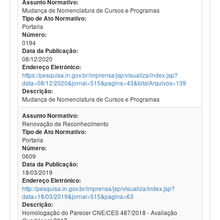
Assunto Normativo:
Mudança de Nomenclatura de Cursos e Programas
Tipo de Ato Normativo:
Portaria
Número:
0194
Data da Publicação:
08/12/2020
Endereço Eletrônico:
https://pesquisa.in.gov.br/imprensa/jsp/visualiza/index.jsp?
data=08/12/2020&jornal=515&pagina=43&totalArquivos=139
Descrição:
Mudança de Nomenclatura de Cursos e Programas
Assunto Normativo:
Renovação de Reconhecimento
Tipo de Ato Normativo:
Portaria
Número:
0609
Data da Publicação:
18/03/2019
Endereço Eletrônico:
http://pesquisa.in.gov.br/imprensa/jsp/visualiza/index.jsp?
data=18/03/2019&jornal=515&pagina=63
Descrição:
Homologação do Parecer CNE/CES 487/2018 - Avaliação