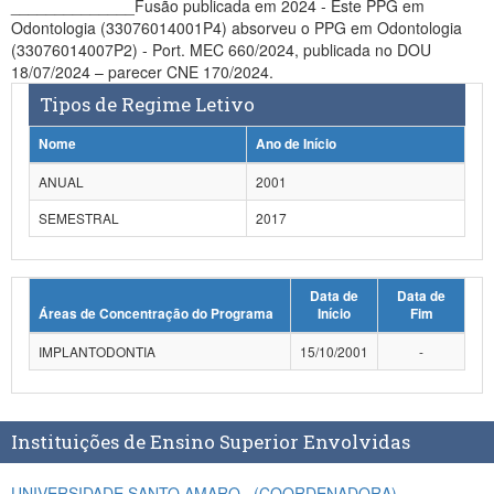
______________Fusão publicada em 2024 - Este PPG em
Planalto
Odontologia (33076014001P4) absorveu o PPG em Odontologia
(33076014007P2) - Port. MEC 660/2024, publicada no DOU
18/07/2024 – parecer CNE 170/2024.
Tipos de Regime Letivo
Nome
Ano de Início
ANUAL
2001
SEMESTRAL
2017
Data de
Data de
Áreas de Concentração do Programa
Início
Fim
IMPLANTODONTIA
15/10/2001
-
Instituições de Ensino Superior Envolvidas
UNIVERSIDADE SANTO AMARO
(COORDENADORA)