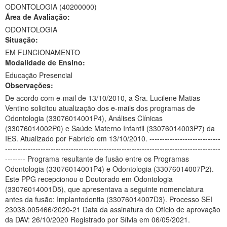
ODONTOLOGIA (40200000)
Ministério da Ciência, Tecnologia, Inovações e Comunicações
Área de Avaliação:
ODONTOLOGIA
Ministério do Meio Ambiente
Situação:
EM FUNCIONAMENTO
Ministério do Turismo
Modalidade de Ensino:
Ministério do Desenvolvimento Regional
Educação Presencial
Observações:
Controladoria-Geral da União
De acordo com e-mail de 13/10/2010, a Sra. Lucilene Matias
Ventino solicitou atualização dos e-mails dos programas de
Ministério da Mulher, da Família e dos Direitos Humanos
Odontologia (33076014001P4), Análises Clínicas
(33076014002P0) e Saúde Materno Infantil (33076014003P7) da
Secretaria-Geral
IES. Atualizado por Fabrício em 13/10/2010. ----------------------------
-------------------------------------------------------------------------------------
Secretaria de Governo
-------- Programa resultante de fusão entre os Programas
Odontologia (33076014001P4) e Odontologia (33076014007P2).
Gabinete de Segurança Institucional
Este PPG recepcionou o Doutorado em Odontologia
(33076014001D5), que apresentava a seguinte nomenclatura
Advocacia-Geral da União
antes da fusão: Implantodontia (33076014007D3). Processo SEI
23038.005466/2020-21 Data da assinatura do Ofício de aprovação
Banco Central do Brasil
da DAV: 26/10/2020 Registrado por Sílvia em 06/05/2021.