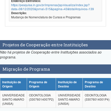
Endereço Eletrônico:
https://pesquisa.in.gov.br/imprensa/jsp/visualiza/index.jsp?
data=08/12/2020&jornal=515&pagina=43&totalArquivos=139
Descrição:
Mudança de Nomenclatura de Cursos e Programas
Projetos de Cooperação entre Instituições
Não há projetos de Cooperação entre Instituições associados ao
programa.
Migração de Programa
Instituição de
Programa de
Instituição de
Programa de
Origem
Origem
Destino
Destino
UNIVERSIDADE
ODONTOLOGIA
UNIVERSIDADE
ODONTOLOGIA
SANTO AMARO
(33076014007P2)
SANTO AMARO
(33076014001P4)
(UNISA)
(UNISA)