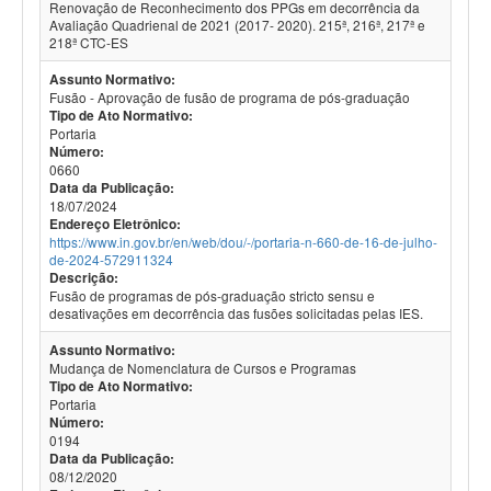
Renovação de Reconhecimento dos PPGs em decorrência da
Avaliação Quadrienal de 2021 (2017- 2020). 215ª, 216ª, 217ª e
218ª CTC-ES
Assunto Normativo:
Fusão - Aprovação de fusão de programa de pós-graduação
Tipo de Ato Normativo:
Portaria
Número:
0660
Data da Publicação:
18/07/2024
Endereço Eletrônico:
https://www.in.gov.br/en/web/dou/-/portaria-n-660-de-16-de-julho-
de-2024-572911324
Descrição:
Fusão de programas de pós-graduação stricto sensu e
desativações em decorrência das fusões solicitadas pelas IES.
Assunto Normativo:
Mudança de Nomenclatura de Cursos e Programas
Tipo de Ato Normativo:
Portaria
Número:
0194
Data da Publicação:
08/12/2020