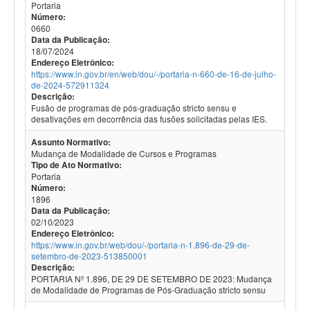
Portaria
Número:
0660
Data da Publicação:
18/07/2024
Endereço Eletrônico:
https://www.in.gov.br/en/web/dou/-/portaria-n-660-de-16-de-julho-
de-2024-572911324
Descrição:
Fusão de programas de pós-graduação stricto sensu e
desativações em decorrência das fusões solicitadas pelas IES.
Assunto Normativo:
Mudança de Modalidade de Cursos e Programas
Tipo de Ato Normativo:
Portaria
Número:
1896
Data da Publicação:
02/10/2023
Endereço Eletrônico:
https://www.in.gov.br/web/dou/-/portaria-n-1.896-de-29-de-
setembro-de-2023-513850001
Descrição:
PORTARIA Nº 1.896, DE 29 DE SETEMBRO DE 2023: Mudança
de Modalidade de Programas de Pós-Graduação stricto sensu