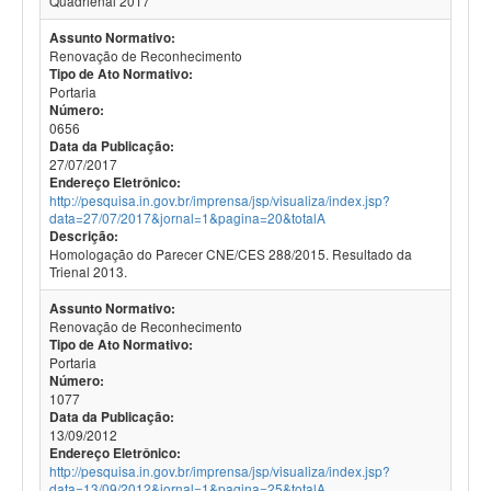
Quadrienal 2017
Assunto Normativo:
Renovação de Reconhecimento
Tipo de Ato Normativo:
Portaria
Número:
0656
Data da Publicação:
27/07/2017
Endereço Eletrônico:
http://pesquisa.in.gov.br/imprensa/jsp/visualiza/index.jsp?
data=27/07/2017&jornal=1&pagina=20&totalA
Descrição:
Homologação do Parecer CNE/CES 288/2015. Resultado da
Trienal 2013.
Assunto Normativo:
Renovação de Reconhecimento
Tipo de Ato Normativo:
Portaria
Número:
1077
Data da Publicação:
13/09/2012
Endereço Eletrônico:
http://pesquisa.in.gov.br/imprensa/jsp/visualiza/index.jsp?
data=13/09/2012&jornal=1&pagina=25&totalA